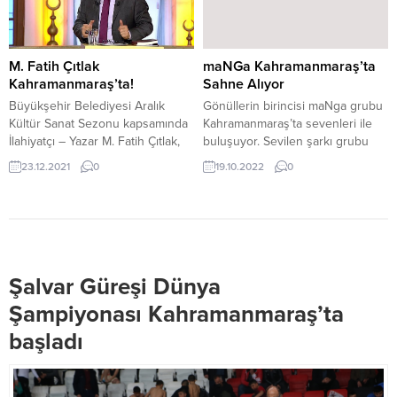
M. Fatih Çıtlak
maNGa Kahramanmaraş’ta
Kahramanmaraş’ta!
Sahne Alıyor
Büyükşehir Belediyesi Aralık
Gönüllerin birincisi maNga grubu
Kültür Sanat Sezonu kapsamında
Kahramanmaraş’ta sevenleri ile
İlahiyatçı – Yazar M. Fatih Çıtlak,
buluşuyor. Sevilen şarkı grubu
23 Aralık Perşembe günü İrfan
maNga Kahramanmaraş’ta
23.12.2021
0
19.10.2022
0
Okulu’nun ikinci dersiyle
sevenleri ile buluşuyor.
sevenleriyle buluşturdu.
Gönüllerin birincisi grup 5 Kasım
Kahramanmaraş Büyükşehir
Cumartesi günü saat 20.00’da
Belediyesi tarafından düzenlenen
KSÜ Stadyumunda sahne alacak.
Aralık Kültür Sanat Sezonu
etkinlikleri birbirinden ünlü
Şalvar Güreşi Dünya
isimleri ağırlamayı sürdürüyor.
Takvim kapsamında, İlahiyatçı –
Şampiyonası Kahramanmaraş’ta
Yazar M. Fatih Çıtlak, “İrfan Okulu”
başladı
etkinliğinde ikinci...