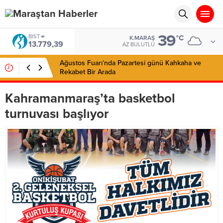
39
BIST
°C
K.MARAŞ
13.779,39
AZ BULUTLU
Ağustos Fuarı’nda Pazartesi günü Kahkaha ve
Rekabet Bir Arada
Kahramanmaraş’ta basketbol
turnuvası başlıyor