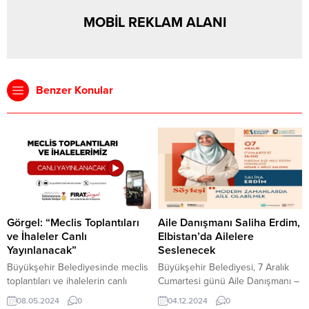
MOBİL REKLAM ALANI
Benzer Konular
Görgel: “Meclis Toplantıları
Aile Danışmanı Saliha Erdim,
ve İhaleler Canlı
Elbistan’da Ailelere
Yayınlanacak”
Seslenecek
Büyükşehir Belediyesinde meclis
Büyükşehir Belediyesi, 7 Aralık
toplantıları ve ihalelerin canlı
Cumartesi günü Aile Danışmanı –
yayınlanacağını belirten Başkan
Yazar Saliha Erdim’in katılımıyla
08.05.2024
0
04.12.2024
0
Görgel, “Büyükşehir Belediyemiz
Elbistan’da “Modern Zamanlarda