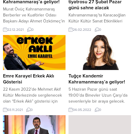
Kahramanmaraş’a geliyor!
tiyatrosu 27 Şubat Pazar
günü sahne alacak
Murat Övüç Kahramanmaraş
Berberler ve Kuaförler Odası
Kahramanmaraş’ta Karacaoğlan
Başkanı Adayı Ahmet Özkömeç’in
Kültür Kültür Sanat Etkinlikleri
meslektaşları için düzenlediği
kapsamında 27 Şubat Pazar günü
22.12.2021
0
26.02.2022
0
etkinliğe katılmak için geliyor.
‘Uykum geri gel’ tiyatrosu Necip
Fazıl Kısakürek Kültür
Merkezi’nde çocuklarla
buluşacak.
Emre Karayel Erkek Aklı
Tuğçe Kandemir
Gösterisi
Kahramanmaraş’a geliyor!
22 Kasım 2022’de Mehmet Akif
5 Haziran Pazar günü saat
Kültür Merkezinde sergilenecek
19:00’da Binevler Uzun Çarşı’da
olan “Erkek Aklı” gösterisi için
sevenleriyle bir araya gelecek.
biletler Biletix’de. Gösteri Saat
03.11.2021
0
04.05.2022
0
20:30’da başlayacak olup katılım
ücretlidir.