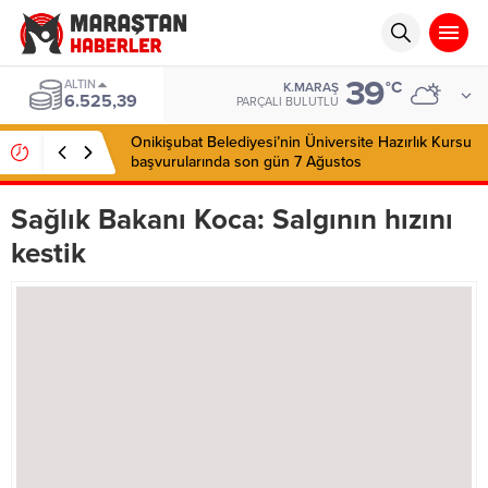
39
ALTIN
°C
K.MARAŞ
6.525,39
PARÇALI BULUTLU
Onikişubat Belediyesi’nin Üniversite Hazırlık Kursu
başvurularında son gün 7 Ağustos
Sağlık Bakanı Koca: Salgının hızını
kestik