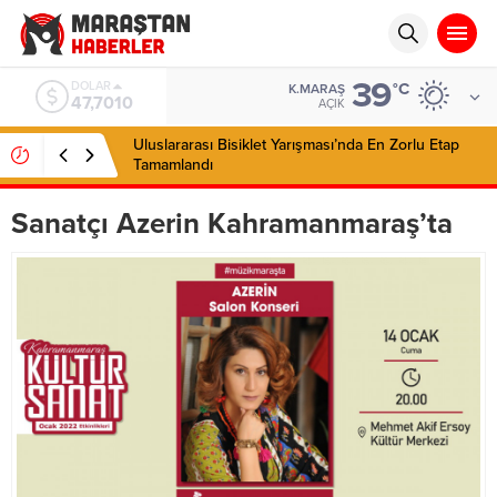
39
EURO
°C
K.MARAŞ
55,0063
AÇIK
Uluslararası Bisiklet Yarışması’nda En Zorlu Etap
Tamamlandı
Sanatçı Azerin Kahramanmaraş’ta