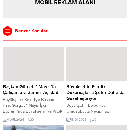
MOBİL REKLAM ALANI
Benzer Konular
Başkan Görgel, 1 Mayıs’ta
Büyükşehir, Estetik
Çalışanlara Zammı Açıkladı
Dokunuşlarla Şehri Daha da
Güzelleştiriyor
Büyükşehir Belediye Başkanı
Fırat Görgel, 1 Mayıs İşçi
Büyükşehir Belediyesi,
Bayramı’nda Büyükşehir ve KASKİ
Onikişubat’ta Necip Fazıl
çalışanlarına zam açıkladı. Görgel,
Kısakürek Kültür Merkezi
01.05.2024
0
13.01.2025
0
“Mesai arkadaşlarımızın daha iyi
önündeki kavşağın görsel
koşullarda yaşaması için
cazibesini artırmak ve bölgeye