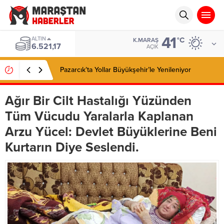
41
ALTIN
°C
K.MARAŞ
6.521,17
AÇIK
Pazarcık’ta Yollar Büyükşehir’le Yenileniyor
Ağır Bir Cilt Hastalığı Yüzünden
Tüm Vücudu Yaralarla Kaplanan
Arzu Yücel: Devlet Büyüklerine Beni
Kurtarın Diye Seslendi.