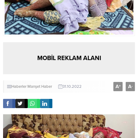
MOBİL REKLAM ALANI
A
A
+
-
Haberler
Manşet Haber
31.10.2022