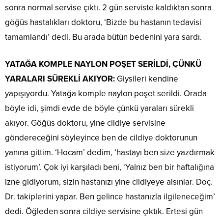
sonra normal servise çıktı. 2 gün serviste kaldıktan sonra
göğüs hastalıkları doktoru, ‘Bizde bu hastanın tedavisi
tamamlandı’ dedi. Bu arada bütün bedenini yara sardı.
YATAĞA KOMPLE NAYLON POŞET SERİLDİ, ÇÜNKÜ
YARALARI SÜREKLİ AKIYOR:
Giysileri kendine
yapışıyordu. Yatağa komple naylon poşet serildi. Orada
böyle idi, şimdi evde de böyle çünkü yaraları sürekli
akıyor. Göğüs doktoru, yine cildiye servisine
göndereceğini söyleyince ben de cildiye doktorunun
yanına gittim. ‘Hocam’ dedim, ‘hastayı ben size yazdırmak
istiyorum’. Çok iyi karşıladı beni, ‘Yalnız ben bir haftalığına
izne gidiyorum, sizin hastanızı yine cildiyeye alsınlar. Doç.
Dr. takiplerini yapar. Ben gelince hastanızla ilgileneceğim’
dedi. Öğleden sonra cildiye servisine çıktık. Ertesi gün