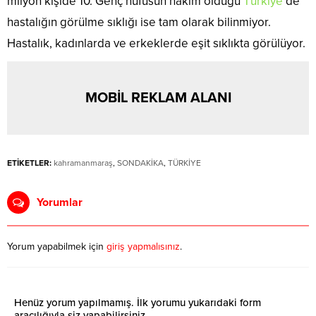
milyon kişide 10. Genç nüfusun hakim olduğu
Türkiye
‘de
hastalığın görülme sıklığı ise tam olarak bilinmiyor.
Hastalık, kadınlarda ve erkeklerde eşit sıklıkta görülüyor.
MOBİL REKLAM ALANI
ETİKETLER:
kahramanmaraş
,
SONDAKİKA
,
TÜRKİYE
Yorumlar
Yorum yapabilmek için
giriş yapmalısınız
.
Henüz yorum yapılmamış. İlk yorumu yukarıdaki form
aracılığıyla siz yapabilirsiniz.