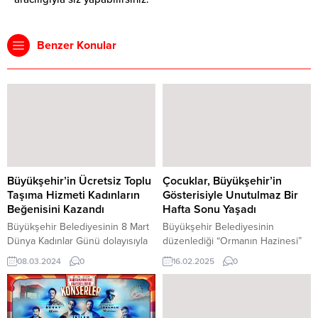
Benzer Konular
Büyükşehir’in Ücretsiz Toplu
Çocuklar, Büyükşehir’in
Taşıma Hizmeti Kadınların
Gösterisiyle Unutulmaz Bir
Beğenisini Kazandı
Hafta Sonu Yaşadı
Büyükşehir Belediyesinin 8 Mart
Büyükşehir Belediyesinin
Dünya Kadınlar Günü dolayısıyla
düzenlediği “Ormanın Hazinesi”
kadınlara sunduğu ücretsiz toplu
adlı tiyatro gösterisiyle unutulmaz
08.03.2024
0
16.02.2025
0
taşıma hizmeti vatandaşlar
bir hafta sonu geçiren çocuklar,
tarafından büyük bir beğeniyle
hem eğlendi hem öğrendi.
karşılandı. Kahramanmaraş
Kahramanmaraş Büyükşehir
Büyükşehir Belediyesinin 8 Mart
Belediyesi, sosyal belediyecilik