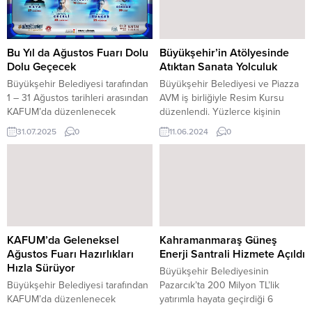
Dünya Kadınlar Günü dolayısıyla
anlayışı çerçevesinde toplumun
kadınlara yönelik hayata geçirdiği
her kesimine hitap eden
ücretsiz toplu taşıma hizmeti
etkinliklerine hız kesmeden
büyük beğeni kazandı. ​​​​​​​ Belediye
devam ediyor. Kültürel ve
Bu Yıl da Ağustos Fuarı Dolu
Büyükşehir’in Atölyesinde
ve özel halk otobüsleri gün boyu
sanatsal etkinliklere büyük önem
Dolu Geçecek
Atıktan Sanata Yolculuk
kadınlara ücretsiz...
veren Büyükşehir Belediyesi,
Büyükşehir Belediyesi tarafından
Büyükşehir Belediyesi ve Piazza
çocukları da unutmuyor. Bu
1 – 31 Ağustos tarihleri arasından
AVM iş birliğiyle Resim Kursu
kapsamda düzenlenen...
KAFUM’da düzenlenecek
düzenlendi. Yüzlerce kişinin
Uluslararası Geleneksel
katıldığı kursta geri dönüşümden
31.07.2025
0
11.06.2024
0
Kahramanmaraş Ağustos Fuarı,
de faydalanılarak atıklar sanata
misafirlerine kavuşmak için gün
dönüştürüldü. Kahramanmaraş
sayıyor. Aile Yılı kapsamında
Büyükşehir Belediyesi ve Piazza
“Ailecek Fuardayız” temasıyla
AVM iş birliğiyle düzenli aralıklarla
düzenlenecek fuarda; Türkiye’nin
vatandaşlarla buluşturulan KAMEK
sevilen sanatçılarının katılımıyla
Atölyeleri’nde bu hafta Resim
düzenlenecek konserler, alışveriş
Kursu düzenlendi. ​​​​​​​ Piazza
stantları, deneyim atölyeleri,
AVM’nin zemin katında
KAFUM’da Geleneksel
Kahramanmaraş Güneş
gençlere özel oyun alanları,
düzenlenen atölyeye vatandaşlar
Ağustos Fuarı Hazırlıkları
Enerji Santrali Hizmete Açıldı
yöresel lezzetlerin tanıtımı ve
yoğun ilgi...
Hızla Sürüyor
Büyükşehir Belediyesinin
çocuk kitapları fuarı...
Büyükşehir Belediyesi tarafından
Pazarcık’ta 200 Milyon TL’lik
KAFUM’da düzenlenecek
yatırımla hayata geçirdiği 6