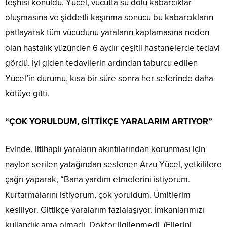
teşhisi konuldu. Yücel, vücutta su dolu kabarcıklar
oluşmasına ve şiddetli kaşınma sonucu bu kabarcıkların
patlayarak tüm vücudunu yaraların kaplamasına neden
olan hastalık yüzünden 6 aydır çeşitli hastanelerde tedavi
gördü. İyi giden tedavilerin ardından taburcu edilen
Yücel’in durumu, kısa bir süre sonra her seferinde daha
kötüye gitti.
“ÇOK YORULDUM, GİTTİKÇE YARALARIM ARTIYOR”
Evinde, iltihaplı yaraların akıntılarından korunması için
naylon serilen yatağından seslenen Arzu Yücel, yetkililere
çağrı yaparak, “Bana yardım etmelerini istiyorum.
Kurtarmalarını istiyorum, çok yoruldum. Ümitlerim
kesiliyor. Gittikçe yaralarım fazlalaşıyor. İmkanlarımızı
kullandık ama olmadı. Doktor ilgilenmedi. (Ellerini