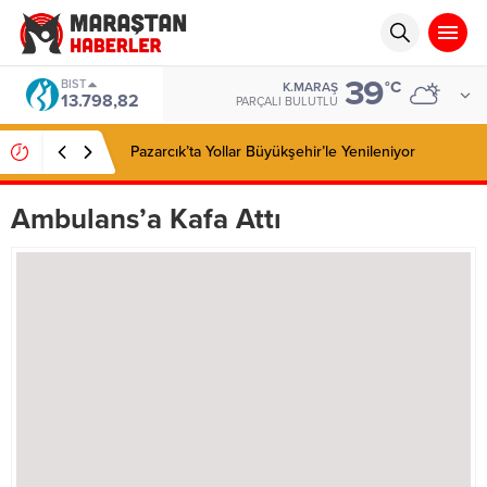
39
BIST
°C
K.MARAŞ
13.798,82
PARÇALI BULUTLU
Pazarcık’ta Yollar Büyükşehir’le Yenileniyor
Ambulans’a Kafa Attı