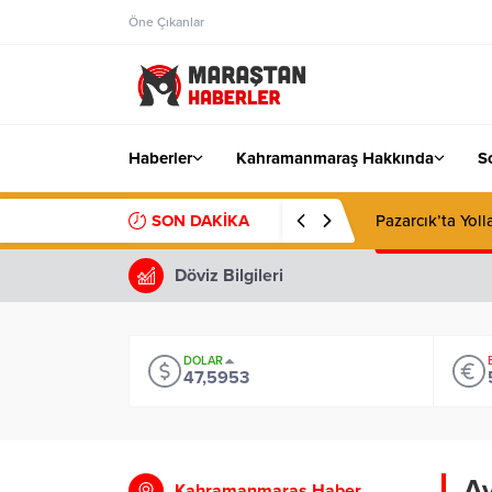
Öne Çıkanlar
Haberler
Kahramanmaraş Hakkında
S
SON DAKİKA
Pazarcık’ta Yoll
Döviz Bilgileri
DOLAR
47,5953
Av
Kahramanmaraş Haber