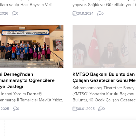
tlara sahip Hacı Bayram Veli
yapıyor. Sağlık ve Güzellikte yeni 
l Sahası’nda Gaziantep’ten gelen
dönem başlıyorDermatoloji, kök h
.2026
0
20.11.2024
0
ngelli sporcuları ağırladı.
tedavileri ve estetik alanlarında
ar, ilk kez böylesine profesyonel
uzmanlaşmış Regen Cell Bio kliniğ
hada antrenman yapma imkânı
“Luxury Wellbeing” konseptiyle
arını belirterek memnuniyetlerini
Kahramanmaraş’ta düzenlenen gö
tirdi. Başkan Fırat Görgel
bir açılış töreniyle hizmete girdi.
ğünde spora ve sporcuya verdiği
Türkiye’de ilk kez bu konseptle h
erle adından söz ettiren
verecek olan klinik, hem sağlık...
anmaraş Büyükşehir Belediyesi,
ngelli sporculara ev...
ni Derneği’nden
KMTSO Başkanı Buluntu’dan
manmaraş’ta Öğrencilere
Çalışan Gazeteciler Günü Me
iye Desteği
Kahramanmaraş Ticaret ve Sanayi
 İnsani Yardım Derneği
(KMTSO) Yönetim Kurulu Başkanı 
nmaraş İl Temsilcisi Mevlüt Yıldız,
Buluntu, 10 Ocak Çalışan Gazeteci
ki çeşitli okullarda öğrencilere
Günü münasebetiyle kutlama mesa
.2025
0
08.01.2025
0
ye desteğinde bulundu.
yayınlayarak, gazetecilerin toplu
lerin eğitim hayatına katkı
bilinçlenmesindeki önemini vurgu
k amacıyla gerçekleştirilen
Başkan Buluntu, konuşmasının
da, ihtiyaç sahibi öğrencilere
devamında şu ifadelere yer verdi: 