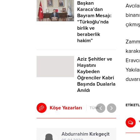
Başkan
Avcıla
Karaca’dan
binanı
Bayram Mesajı:
“Türkoğlu’nda
çıkmış
birlik ve
beraberlik
hakim”
Zamma 
karako
Aziz Şehitler ve
Eravcı
Hayatını
Yakıl
Kaybeden
Öğrenciler Kabri
duvarı
Başında Dualarla
Anıldı
ETİKETL
Köşe Yazarları
TÜMÜ
Abdurrahim
Kırkgeçit