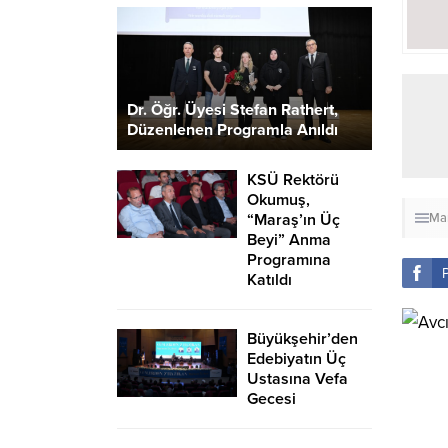
Dr. Öğr. Üyesi Stefan Rathert,
Düzenlenen Programla Anıldı
KSÜ Rektörü
Okumuş,
“Maraş’ın Üç
Ma
Beyi” Anma
Programına
Katıldı
Büyükşehir’den
Edebiyatın Üç
Avcıl
Ustasına Vefa
Gecesi
Görün