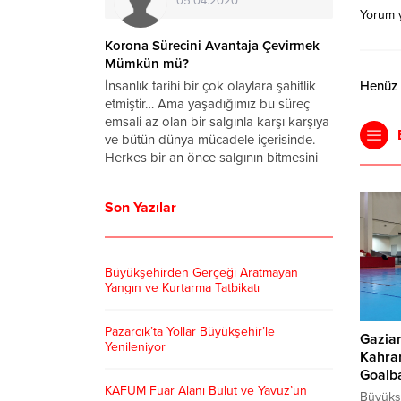
05.04.2020
Yorum 
a Virüsü
Korona Sürecini Avantaja Çevirmek
rum
Mümkün mü?
ronavirüs
İnsanlık tarihi bir çok olaylara şahitlik
Henüz y
ettin Koca
etmiştir… Ama yaşadığımız bu süreç
arihinde
emsali az olan bir salgınla karşı karşıya
u yana
ve bütün dünya mücadele içerisinde.
 vaka sayısı
Herkes bir an önce salgının bitmesini
başkanı
ve hayatın normale dönmesini dört
anan
gözle bekliyor. Bu süreçte zamanımızın
Son Yazılar
ralları
tamamını...
lerinden
 dönmeye...
Büyükşehirden Gerçeği Aratmayan
Yangın ve Kurtarma Tatbikatı
Pazarcık’ta Yollar Büyükşehir’le
Gazian
Yenileniyor
Kahra
Goalba
KAFUM Fuar Alanı Bulut ve Yavuz’un
Büyükşe