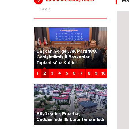
TÜMÜ
ürü Necati
maraş’ta
yük Altyapı
Başkan Görgel, AK Parti 180.
Türkoğlu
Birini
Genişletilmiş İl Başkanları
Verecek P
z”
Toplantısı’na Katıldı
Geçiyor
2
1
3
4
5
6
7
8
9
10
Büyükşehir, Pınarbaşı
Caddesi’nde İlk Etabı Tamamladı