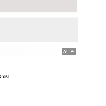
A
A
+
-
e saniye güvenlik kamerasına yansıdı.
r.