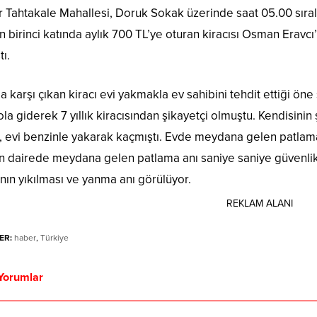
r Tahtakale Mahallesi, Doruk Sokak üzerinde saat 05.00 sırala
n birinci katında aylık 700 TL’ye oturan kiracısı Osman Eravcı
tı.
karşı çıkan kiracı evi yakmakla ev sahibini tehdit ettiği ön
la giderek 7 yıllık kiracısından şikayetçi olmuştu. Kendisini
, evi benzinle yakarak kaçmıştı. Evde meydana gelen patlama 
an dairede meydana gelen patlama anı saniye saniye güvenlik
nın yıkılması ve yanma anı görülüyor.
REKLAM ALANI
ER:
haber
,
Türkiye
Yorumlar