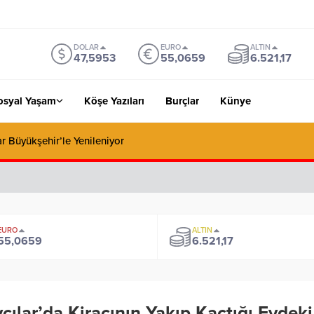
DOLAR
EURO
ALTIN
47,5953
55,0659
6.521,17
osyal Yaşam
Köşe Yazıları
Burçlar
Künye
ar Büyükşehir’le Yenileniyor
EURO
ALTIN
55,0659
6.521,17
cılar’da Kiracının Yakıp Kaçtığı Evde