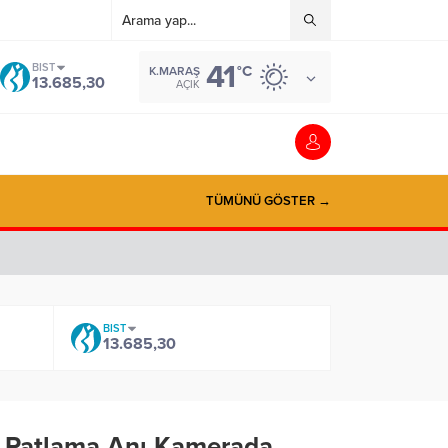
41
BIST
°C
K.MARAŞ
13.685,30
AÇIK
TÜMÜNÜ GÖSTER →
BIST
13.685,30
ki Patlama Anı Kamerada