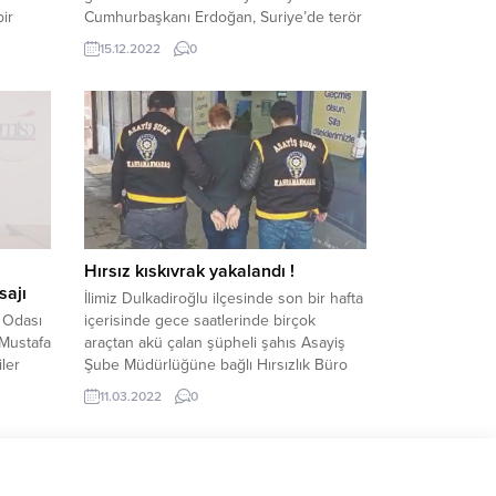
bir
Cumhurbaşkanı Erdoğan, Suriye’de terör
ücre
örgütü unsurlarına yönelik
15.12.2022
0
gerçekleştirilecek olası kara harekatı
i,
hakkında açıklamalarda bulundu.
Cumhurbaşkanı Recep Tayyip Erdoğan,
rkemli
Türkmenistan’da düzenlenen Türkiye-
Azerbaycan-Türkmenistan Devlet
izmet
Başkanları Zirvesi dönüşünde uçakta
gazetecilerin sorularını yanıtladı ve
gündeme ilişkin açıklamalarda bulundu.
PUTİN’E “ÜÇLÜ ADIM ATALIM” TEKLİFİ
Suriye’nin kuzeyine düzenlenecek olası
Hırsız kıskıvrak yakalandı !
bir...
sajı
İlimiz Dulkadiroğlu ilçesinde son bir hafta
 Odası
içerisinde gece saatlerinde birçok
Mustafa
araçtan akü çalan şüpheli şahıs Asayiş
ler
Şube Müdürlüğüne bağlı Hırsızlık Büro
jı
Amirliği ekipleri tarafından yakalandı.
11.03.2022
0
mun
ladı.
“Basın,