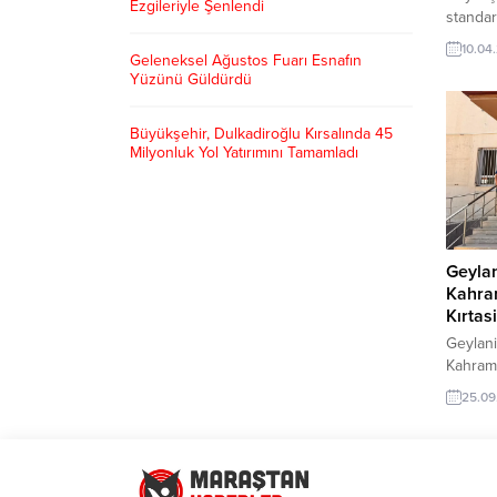
Ezgileriyle Şenlendi
standar
Goalbal
10.04
Geleneksel Ağustos Fuarı Esnafın
görme e
Yüzünü Güldürdü
Sporcul
bir sa
buldukl
Büyükşehir, Dulkadiroğlu Kırsalında 45
dile ge
Milyonluk Yol Yatırımını Tamamladı
öncülü
destekl
Kahram
görme e
Geyla
Kahra
Kırtas
Geylani
Kahrama
şehirde
25.09
kırtasi
Öğrenci
sağlama
çalışma