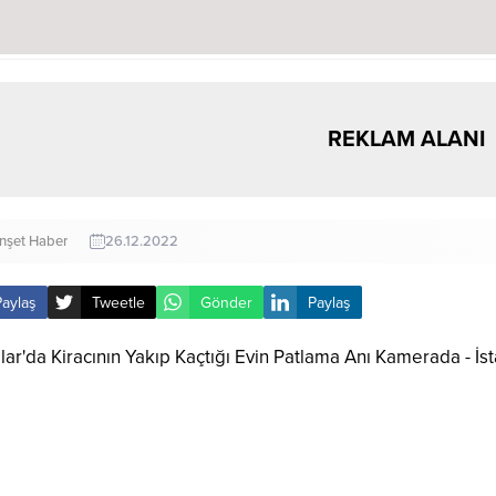
REKLAM ALANI
nşet Haber
26.12.2022
Paylaş
Tweetle
Gönder
Paylaş
ar’da kiracının yaktığı evde yaşanan patlama anı saniy
tülerde evin duvarının yıkılması ve yanma anı görülüyo