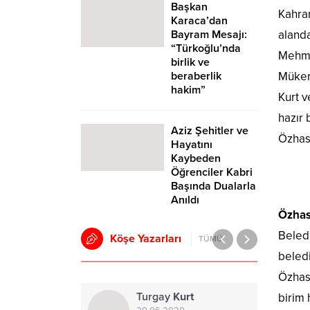
Başkan
Kahra
Karaca’dan
Bayram Mesajı:
alanda
“Türkoğlu’nda
Mehmet
birlik ve
beraberlik
Mükerr
hakim”
Kurt v
hazır 
Aziz Şehitler ve
Özhase
Hayatını
Kaybeden
Öğrenciler Kabri
Başında Dualarla
Anıldı
Özhas
Beledi
Köşe Yazarları
TÜMÜ
beledi
Özhas
Turgay
Kurt
birim 