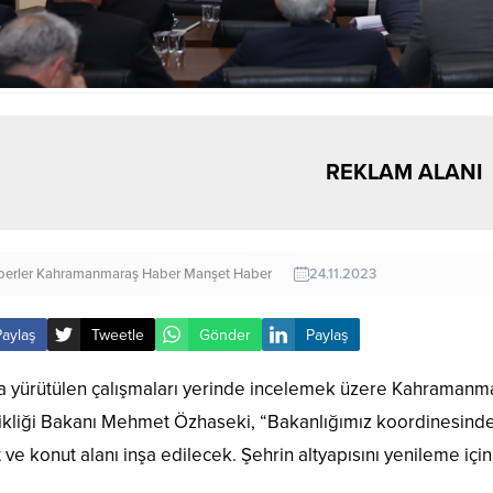
REKLAM ALANI
erler
Kahramanmaraş Haber
Manşet Haber
24.11.2023
Paylaş
Tweetle
Gönder
Paylaş
 yürütülen çalışmaları yerinde incelemek üzere Kahramanmar
ikliği Bakanı Mehmet Özhaseki, “Bakanlığımız koordinesin
t ve konut alanı inşa edilecek. Şehrin altyapısını yenileme için