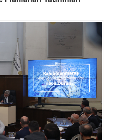
Büyükşehir’den LGS Günü
Şehrin Ulaşım Geleceği 
Öğrenci ve Velilere Tam Destek
Toplantısında Ele Alındı