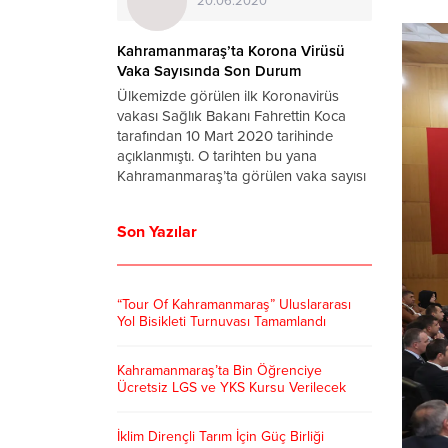
20.06.2020
Kahramanmaraş’ta Korona Virüsü
Korona
Vaka Sayısında Son Durum
Mümk
Ülkemizde görülen ilk Koronavirüs
İnsanlı
vakası Sağlık Bakanı Fahrettin Koca
etmişt
tarafından 10 Mart 2020 tarihinde
emsali 
açıklanmıştı. O tarihten bu yana
ve büt
Kahramanmaraş’ta görülen vaka sayısı
Herkes 
ise haberimizde… Cumhurbaşkanı
ve hay
Erdoğan tarafından açıklanan
gözle b
Son Yazılar
normalleşme tarihleri ve kuralları
tamamın
çerçevesinde virüsün etkilerinden
kurtularak ”Yeni Normal”e dönmeye...
“Tour Of Kahramanmaraş” Uluslararası
Yol Bisikleti Turnuvası Tamamlandı
Kahramanmaraş’ta Bin Öğrenciye
Ücretsiz LGS ve YKS Kursu Verilecek
İklim Dirençli Tarım İçin Güç Birliği