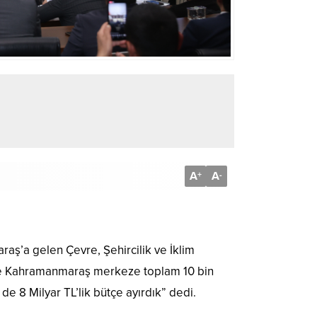
A
A
+
-
aş’a gelen Çevre, Şehircilik ve İklim
de Kahramanmaraş merkeze toplam 10 bin
 de 8 Milyar TL’lik bütçe ayırdık” dedi.