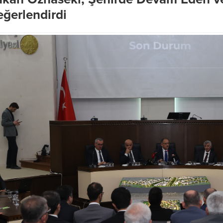
ğerlendirdi
Büyükşehir’den, Dulkadiroğlu
kpınar’dan Doğu
Menderes Mahallesi’nde
lanı için acil çağrı
Kesintisiz Asfalt Mesaisi