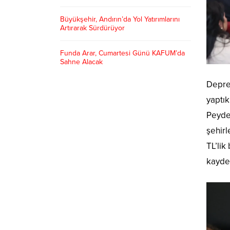
Büyükşehir, Andırın’da Yol Yatırımlarını
Artırarak Sürdürüyor
Funda Arar, Cumartesi Günü KAFUM’da
Sahne Alacak
Deprem
yaptık
Peyde
şehirl
TL’lik
kaydet