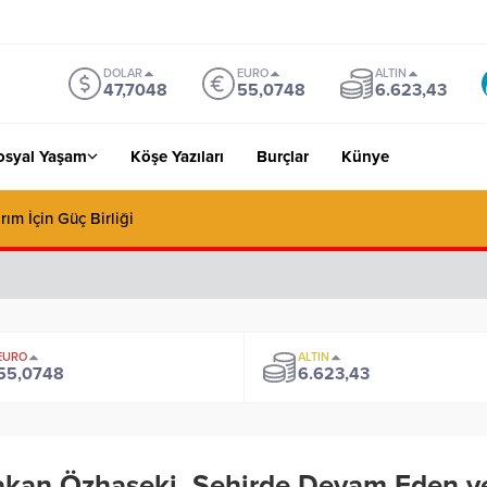
DOLAR
EURO
ALTIN
47,7048
55,0748
6.623,43
osyal Yaşam
Köşe Yazıları
Burçlar
Künye
rım İçin Güç Birliği
EURO
ALTIN
55,0748
6.623,43
kan Özhaseki, Şehirde Devam Eden ve 