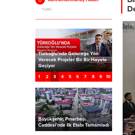
De
TÜMÜ
 Parti 180.
Türkoğlu’nda Geleceğe Yön
aşkanları
Verecek Projeler Bir Bir Hayata
Başkan A
dı
Geçiyor
Gelişim P
3
1
2
4
5
6
7
8
9
10
Büyükşehir, Pınarbaşı
Caddesi’nde İlk Etabı Tamamladı