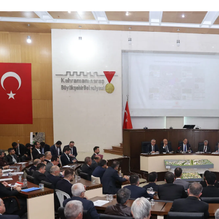
05.04.2020
 Sürecini Avantaja Çevirmek
ün mü?
k tarihi bir çok olaylara şahitlik
ir… Ama yaşadığımız bu süreç
az olan bir salgınla karşı karşıya
ün dünya mücadele içerisinde.
bir an önce salgının bitmesini
atın normale dönmesini dört
ekliyor. Bu süreçte zamanımızın
ı...