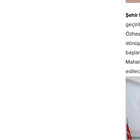
Şehir 
geçiri
Özhase
dönüş
başlan
Mahall
edilec