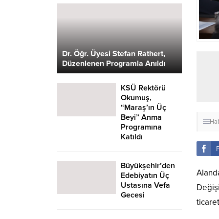
Dr. Öğr. Üyesi Stefan Rathert,
Düzenlenen Programla Anıldı
KSÜ Rektörü
Okumuş,
“Maraş’ın Üç
Beyi” Anma
Hab
Programına
Katıldı
Büyükşehir’den
Alanda
Edebiyatın Üç
Ustasına Vefa
Değiş
Gecesi
ticare