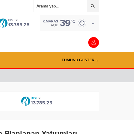
39
BIST
°C
K.MARAŞ
13.785,25
AÇIK
TÜMÜNÜ GÖSTER →
BIST
13.785,25
Planlanan Yatırımları