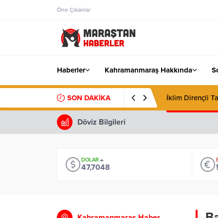
Öne Çıkanlar
Haberler
Kahramanmaraş Hakkında
S
SON DAKİKA
İklim Dirençli Ta
Döviz Bilgileri
DOLAR
47,7048
Ba
Kahramanmaraş Haber