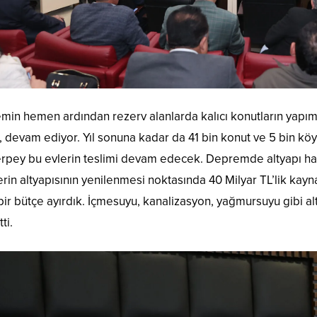
in hemen ardından rezerv alanlarda kalıcı konutların yapımı
, devam ediyor. Yıl sonuna kadar da 41 bin konut ve 5 bin köy
rpey bu evlerin teslimi devam edecek. Depremde altyapı hat
erin altyapısının yenilenmesi noktasında 40 Milyar TL’lik ka
 bir bütçe ayırdık. İçmesuyu, kanalizasyon, yağmursuyu gibi al
ti.