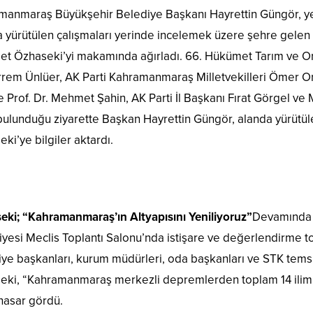
manmaraş Büyükşehir Belediye Başkanı Hayrettin Güngör, ye
 yürütülen çalışmaları yerinde incelemek üzere şehre gelen Ç
 Özhaseki’yi makamında ağırladı. 66. Hükümet Tarım ve Orman
em Ünlüer, AK Parti Kahramanmaraş Milletvekilleri Ömer Oru
e Prof. Dr. Mehmet Şahin, AK Parti İl Başkanı Fırat Görgel v
bulunduğu ziyarette Başkan Hayrettin Güngör, alanda yürütüle
ki’ye bilgiler aktardı.
eki; “Kahramanmaraş’ın Altyapısını Yeniliyoruz”
Devamında 
yesi Meclis Toplantı Salonu’nda istişare ve değerlendirme top
ye başkanları, kurum müdürleri, oda başkanları ve STK temsil
eki, “Kahramanmaraş merkezli depremlerden toplam 14 ilimiz
Abdurrahim
Kırkgeçit
hasar gördü.