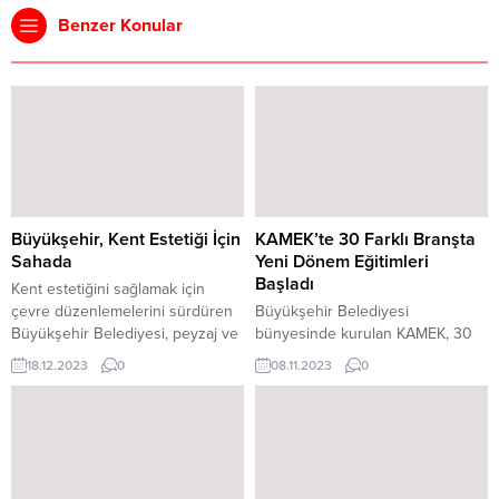
Benzer Konular
Büyükşehir, Kent Estetiği İçin
KAMEK’te 30 Farklı Branşta
Sahada
Yeni Dönem Eğitimleri
Başladı
Kent estetiğini sağlamak için
çevre düzenlemelerini sürdüren
Büyükşehir Belediyesi
Büyükşehir Belediyesi, peyzaj ve
bünyesinde kurulan KAMEK, 30
bitkilendirme çalışmalarıyla da
farklı branş ve bin 84 kursiyerle
18.12.2023
0
08.11.2023
0
kavşak ve refüjleri renklendiriyor.
yeni eğitim dönemine başladı.
Yeni Kahramanmaraş’ın imarı ve
Alanında uzman eğitmenler
inşası noktasında tüm alanlarda
tarafından verilen eğitimlerle
faaliyetlerini kesintisiz sürdüren
kursiyerler, kişisel gelişimlerine
Kahramanmaraş Büyükşehir
katkı sağlarken sosyalleşme fırsatı
Belediyesi, kent estetiğini
da buluyor. Kahramanmaraş