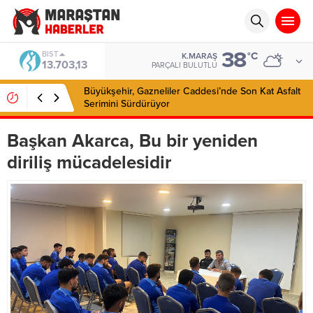
38
BIST
°C
K.MARAŞ
13.703,13
PARÇALI BULUTLU
Büyükşehir, Gazneliler Caddesi’nde Son Kat Asfalt
Serimini Sürdürüyor
Başkan Akarca, Bu bir yeniden
diriliş mücadelesidir