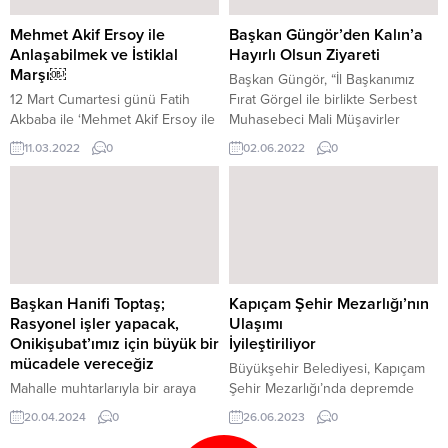
sağlamak için de çevre
Büyükşehir Belediyesinin
düzenleme çalışmalarına devam
dönemsel olarak vatandaşlarla
Mehmet Akif Ersoy ile
Başkan Güngör’den Kalın’a
ediyor. Park, meydan, millet
buluşturduğu Meslek Edindirme
Anlaşabilmek ve İstiklal
Hayırlı Olsun Ziyareti
bahçesi gibi yeşil alanlarda
ve Sanat Eğitimi Kursları’nda
Marşı￼
Başkan Güngör, “İl Başkanımız
bakım...
(KAMEK) yeni eğitim dönemi
12 Mart Cumartesi günü Fatih
Fırat Görgel ile birlikte Serbest
başladı. Alanında...
Akbaba ile ‘Mehmet Akif Ersoy ile
Muhasebeci Mali Müşavirler
Anlaşabilmek ve İstiklal Marşı’ adlı
Odası Başkanı Abdullah Kalın ve
11.03.2022
0
02.06.2022
0
söyleşi etkinliği
yönetim kurulu üyelerine hayırlı
gerçekleştirilecek.
olsun ziyaretinde bulunduk. Oda
Başkanımız Abdullah Kalın ve
yönetim kuruluna yeni
görevlerinde başarılar diliyorum”
dedi.
Başkan Hanifi Toptaş;
Kapıçam Şehir Mezarlığı’nın
Rasyonel işler yapacak,
Ulaşımı
Onikişubat’ımız için büyük bir
İyileştiriliyor
mücadele vereceğiz
Büyükşehir Belediyesi, Kapıçam
Mahalle muhtarlarıyla bir araya
Şehir Mezarlığı’nda depremde
gelen Onikişubat Belediye
hayatını kaybedenvatandaşların
20.04.2024
0
26.06.2023
0
Başkanı Hanifi Toptaş,
mezarlarına ulaşım sağlayan ana