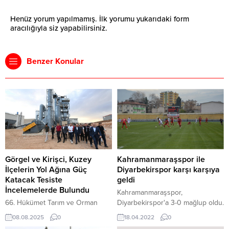
Henüz yorum yapılmamış. İlk yorumu yukarıdaki form
aracılığıyla siz yapabilirsiniz.
Benzer Konular
Görgel ve Kirişci, Kuzey
Kahramanmaraşspor ile
İlçelerin Yol Ağına Güç
Diyarbekirspor karşı karşıya
Katacak Tesiste
geldi
İncelemelerde Bulundu
Kahramanmaraşspor,
66. Hükümet Tarım ve Orman
Diyarbekirspor'a 3-0 mağlup oldu.
Bakanı Prof. Dr. Vahit Kirişci ile
08.08.2025
0
18.04.2022
0
Kuzey İlçeler Asfalt Üretim