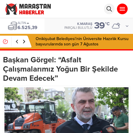
39
ALTIN
°C
K.MARAŞ
6.525,39
PARÇALI BULUTLU
Onikişubat Belediyesi’nin Üniversite Hazırlık Kursu
başvurularında son gün 7 Ağustos
Başkan Görgel: “Asfalt
Çalışmalarımız Yoğun Bir Şekilde
Devam Edecek”