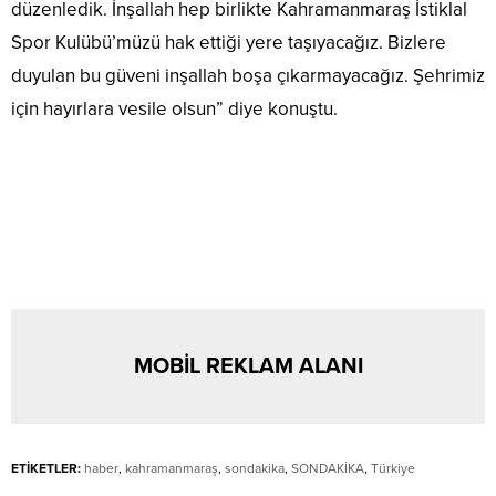
düzenledik. İnşallah hep birlikte Kahramanmaraş İstiklal
Spor Kulübü’müzü hak ettiği yere taşıyacağız. Bizlere
duyulan bu güveni inşallah boşa çıkarmayacağız. Şehrimiz
için hayırlara vesile olsun” diye konuştu.
MOBİL REKLAM ALANI
ETİKETLER:
haber
,
kahramanmaraş
,
sondakika
,
SONDAKİKA
,
Türkiye