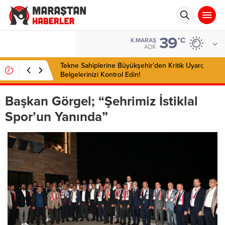
39
BIST
°C
K.MARAŞ
13.798,82
AÇIK
Tekne Sahiplerine Büyükşehir’den Kritik Uyarı;
Belgelerinizi Kontrol Edin!
Başkan Görgel; “Şehrimiz İstiklal
Spor’un Yanında”