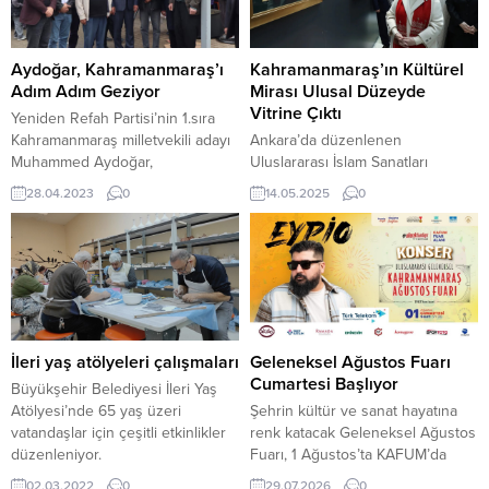
Aydoğar, Kahramanmaraş’ı
Kahramanmaraş’ın Kültürel
Adım Adım Geziyor
Mirası Ulusal Düzeyde
Vitrine Çıktı
Yeniden Refah Partisi’nin 1.sıra
Kahramanmaraş milletvekili adayı
Ankara’da düzenlenen
Muhammed Aydoğar,
Uluslararası İslam Sanatları
Kahramanmaraş’ı mahalle mahalle
Fuarı’na Kahramanmaraş damga
28.04.2023
0
14.05.2025
0
gezip vatandaşlarla buluşuyor.
vurdu. Sanatın ve kültürün
Bugünki programları kapsamında,
kalbinin attığı fuarda,
Onikişubat ilçesinde bulunan
Kahramanmaraş standı hem
Aydoğar, Fatmalı ve Cüceli
estetik zenginliği hem de
mahallelerini ziyaret etti. Burada
ziyaretçi yoğunluğuyla öne çıktı.
bir vatandaşın taziyesine katılan
Diyanet İşleri Başkanlığı ile
Aydoğar, daha sonra konuşma
Türkiye Diyanet Vakfı’nın iş
yaparak vatandaşlardan destek
birliğinde Ankara’da düzenlenen
İleri yaş atölyeleri çalışmaları
Geleneksel Ağustos Fuarı
beklediklerini söyledi. 14 Mayıs
Uluslararası İslam Sanatları
Cumartesi Başlıyor
Büyükşehir Belediyesi İleri Yaş
sonrası milletvekili seçilmesi
Fuarı’na Kahramanmaraş damga
Atölyesi’nde 65 yaş üzeri
Şehrin kültür ve sanat hayatına
durumunda Aydoğar,
vurdu. Sanatın ve kültürün
vatandaşlar için çeşitli etkinlikler
renk katacak Geleneksel Ağustos
Kahramanmaraş’ın...
kalbinin attığı fuarda,...
düzenleniyor.
Fuarı, 1 Ağustos’ta KAFUM’da
başlıyor. Fuarın ilk gününde Alem
02.03.2022
0
29.07.2026
0