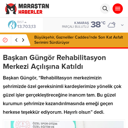
38
BIST
°C
K.MARAŞ
13.703,13
PARÇALI BULUTLU
Büyükşehir, Gazneliler Caddesi’nde Son Kat Asfalt
Serimini Sürdürüyor
Başkan Güngör Rehabilitasyon
Merkezi Açılışına Katıldı
Başkan Güngör, “Rehabilitasyon merkezimizin
şehrimizde özel gereksinimli kardeşlerimize yönelik çok
güzel işler gerçekleştireceğine inancım tam. Bu güzel
kurumun şehrimize kazandırılmasında emeği geçen
herkese teşekkür ediyorum. Hayırlı olsun” dedi.