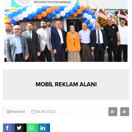
MOBİL REKLAM ALANI
A
A
+
-
Haberler
04.06.2022