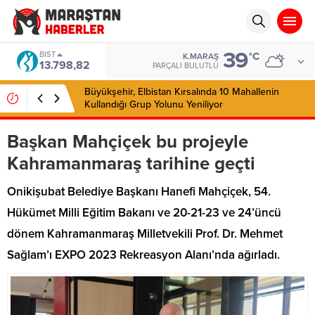
39
BIST
°C
K.MARAŞ
13.798,82
PARÇALI BULUTLU
Büyükşehir, Elbistan Kırsalında 10 Mahallenin
Kullandığı Grup Yolunu Yeniliyor
Başkan Mahçiçek bu projeyle
Kahramanmaraş tarihine geçti
Onikişubat Belediye Başkanı Hanefi Mahçiçek, 54.
Hükümet Milli Eğitim Bakanı ve 20-21-23 ve 24’üncü
dönem Kahramanmaraş Milletvekili Prof. Dr. Mehmet
Sağlam’ı EXPO 2023 Rekreasyon Alanı’nda ağırladı.