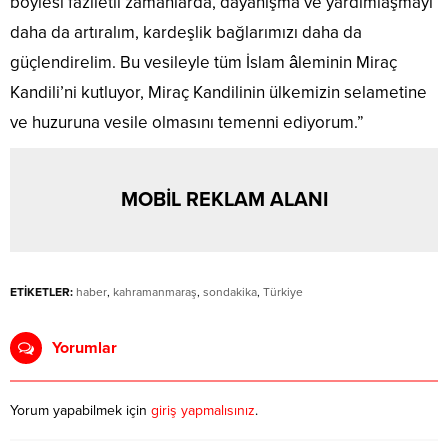
böylesi faziletli zamanlarda, dayanışma ve yardımlaşmayı
daha da artıralım, kardeşlik bağlarımızı daha da
güçlendirelim. Bu vesileyle tüm İslam âleminin Miraç
Kandili’ni kutluyor, Miraç Kandilinin ülkemizin selametine
ve huzuruna vesile olmasını temenni ediyorum.”
MOBİL REKLAM ALANI
ETİKETLER:
haber
,
kahramanmaraş
,
sondakika
,
Türkiye
Yorumlar
Yorum yapabilmek için
giriş yapmalısınız
.