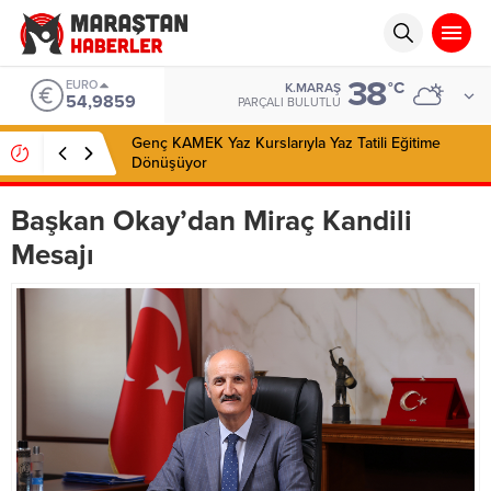
38
ALTIN
°C
K.MARAŞ
6.496,95
PARÇALI BULUTLU
Vali Ünlüer ve Başkan Görgel’den Vakıflar Genel
Müdürlüğü’ne ziyaret
Başkan Okay’dan Miraç Kandili
Mesajı