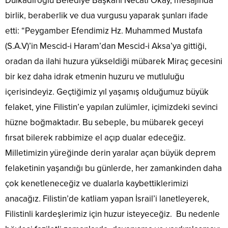
Dulkadiroğlu Belediye Başkanı Necati Okay, mesajında
birlik, beraberlik ve dua vurgusu yaparak şunları ifade
etti: “Peygamber Efendimiz Hz. Muhammed Mustafa
(S.A.V)’in Mescid-i Haram’dan Mescid-i Aksa’ya gittiği,
oradan da ilahi huzura yükseldiği mübarek Miraç gecesini
bir kez daha idrak etmenin huzuru ve mutluluğu
içerisindeyiz. Geçtiğimiz yıl yaşamış olduğumuz büyük
felaket, yine Filistin’e yapılan zulümler, içimizdeki sevinci
hüzne boğmaktadır. Bu sebeple, bu mübarek geceyi
fırsat bilerek rabbimize el açıp dualar edeceğiz.
Milletimizin yüreğinde derin yaralar açan büyük deprem
felaketinin yaşandığı bu günlerde, her zamankinden daha
çok kenetleneceğiz ve dualarla kaybettiklerimizi
anacağız. Filistin’de katliam yapan İsrail’i lanetleyerek,
Filistinli kardeşlerimiz için huzur isteyeceğiz. Bu nedenle