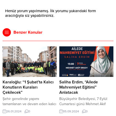
Henüz yorum yapılmamış. İlk yorumu yukarıdaki form
aracılığıyla siz yapabilirsiniz.
Benzer Konular
Karaloğlu: “1 Şubat’ta Kalıcı
Saliha Erdim, “Ailede
Konutların Kuraları
Mahremiyet Eğitimi”
Çekilecek”
Anlatacak
Şehir genelinde yapımı
Büyükşehir Belediyesi, 7 Eylül
tamamlanan ve devam eden kalıcı
Cumartesi günü Mehmet Akif
konutları yerinde inceleyen
Ersoy Kültür Merkezi’nde Aile
26.01.2024
0
05.09.2024
0
İçişleri Bakan Yardımcısı Münir
Danışmanı – Yazar Saliha Erdim’in