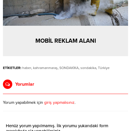
MOBİL REKLAM ALANI
ETİKETLER:
haber
,
kahramanmaraş
,
SONDAKİKA
,
sondakika
,
Türkiye
Yorumlar
Yorum yapabilmek için
giriş yapmalısınız
.
Henüz yorum yapılmamış. İlk yorumu yukarıdaki form
aracılığıyla siz yapabilirsiniz.