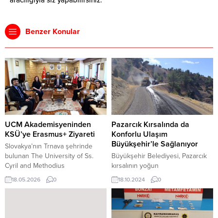
Benzer Konular
UCM Akademisyeninden
Pazarcık Kırsalında da
KSÜ’ye Erasmus+ Ziyareti
Konforlu Ulaşım
Büyükşehir’le Sağlanıyor
Slovakya’nın Trnava şehrinde
bulunan The University of Ss.
Büyükşehir Belediyesi, Pazarcık
Cyril and Methodius
kırsalının yoğun
akademisyenlerinden Mgr. Jana
güzergâhlarından 5 kilometrelik
18.05.2026
0
18.10.2024
0
Koišová, PhD, Erasmus+ KA131
Tetirlik Grup Yolu’nu yeniliyor.
Personel Ders Verme Hareketliliği
Daha ulaşabilir yerleşim yerleri
kapsamında Kahramanmaraş
için şehir merkezi, ilçe ve kırsal
Sütçü İmam Üniversitesi’ni ziyaret
mahalle ayırt etmeksizin şehir