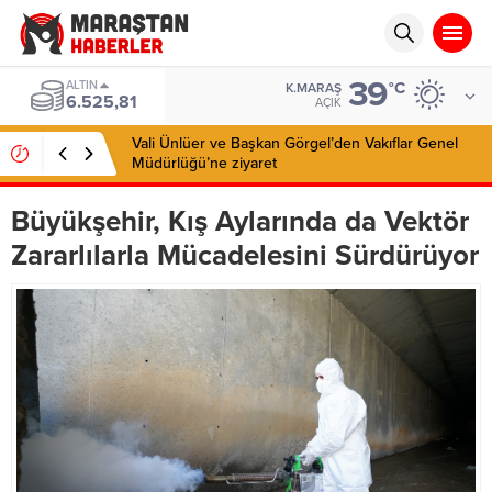
39
BIST
°C
K.MARAŞ
13.703,13
AÇIK
Vali Ünlüer ve Başkan Görgel’den Vakıflar Genel
Müdürlüğü’ne ziyaret
Büyükşehir, Kış Aylarında da Vektör
Zararlılarla Mücadelesini Sürdürüyor