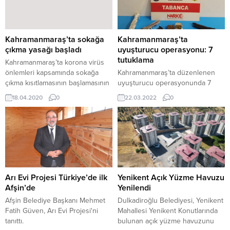
etti. KSÜ Rektörü Prof. Dr. İbrahim
genelinde yol bakım, onarım ve
Taner Okumuş’u makamında
yenileme çalışmalarını kesintisiz
ziyaret eden Koišová’ya
sürdüren Kahramanmaraş
görüşmede Uluslararası
Büyükşehir Belediyesi,
Kahramanmaraş’ta sokağa
Kahramanmaraş’ta
Akademik İlişkiler Koordinatörü
Pazarcık’ta da ulaşımı iyileştirmek
çıkma yasağı başladı
uyuşturucu operasyonu: 7
Dr. Öğr. Üyesi Aylin Yardımcı,...
için yol yatırımlarına devam
tutuklama
Kahramanmaraş’ta korona virüs
ediyor. Yol Yapım, Bakım...
önlemleri kapsamında sokağa
Kahramanmaraş’ta düzenlenen
çıkma kısıtlamasının başlamasının
uyuşturucu operasyonunda 7
ardından cadde ve sokaklar boş
şüpheli tutuklandı.
18.04.2020
0
22.03.2022
0
kaldı. Kahramanmaraş kent
merkezinde sokağa çıkma
kısıtlaması ile birlikte cadde,
sokak ve meydanlar sessizliğe
bürünürken, merkez ilçelerden
Onikişubat ve Dulkadiroğlu başta
olmak üzere cadde ve sokakların
boşaldı. Kentin önemli
Arı Evi Projesi Türkiye’de ilk
Yenikent Açık Yüzme Havuzu
caddelerinde polis ve zabıta
Afşin’de
Yenilendi
ekiplerini uygulama yaparken,...
Afşin Belediye Başkanı Mehmet
Dulkadiroğlu Belediyesi, Yenikent
Fatih Güven, Arı Evi Projesi'ni
Mahallesi Yenikent Konutlarında
tanıttı.
bulunan açık yüzme havuzunu