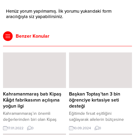
Henüz yorum yapılmamış. İlk yorumu yukarıdaki form
aracılığıyla siz yapabilirsiniz.
Benzer Konular
Kahramanmaraş batı Kipaş
Başkan Toptaş’tan 3 bin
Kâğıt fabrikasının açılışına
öğrenciye kırtasiye seti
yoğun ilgi
desteği
Kahramanmaraş’ın önemli
Eğitimde fırsat eşitliğini
değerlerinden biri olan Kipaş
sağlayarak ailelerin bütçesine
Holding bünyesinde Aydın
destek olmayı hedefleyen Hanifi
17.01.2022
0
10.09.2024
0
Söke’de kurulan Batı Kipaş Kâğıt
Toptaş başkanlığındaki Onikişubat