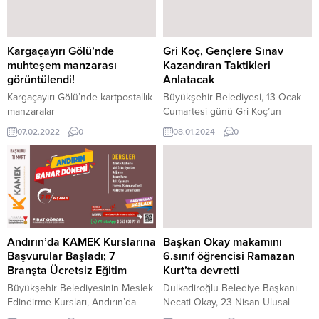
Kargaçayırı Gölü’nde
Gri Koç, Gençlere Sınav
muhteşem manzarası
Kazandıran Taktikleri
görüntülendi!
Anlatacak
Kargaçayırı Gölü’nde kartpostallık
Büyükşehir Belediyesi, 13 Ocak
manzaralar
Cumartesi günü Gri Koç’un
oluştu.Kahramanmaraş’ın Andırın
katılımıyla ‘Sınav Kazandıran
07.02.2022
0
08.01.2024
0
ilçesine 20 kilometre uzaklıkta
Taktikler’ konulu eğitim semineri
bulunan Kargaçayırı Gölü’ne
düzenleyecek. Mehmet Akif
ulaşan doğa tutkunları, eşsiz
Ersoy Kültür Merkezi’nde
manzaralarla karşılaştı.Doyumsuz
gerçekleştirilecek programa tüm
bir manzara ile karşılaştıklarını dile
öğrenciler davet edildi. Gençlerin
getiren doğa tutkunları, “Kışın
dostu Başkan Hayrettin Güngör
burası tamamen kar altında
öncülüğünde konferanstan tiyatro
kalıyor. Kargaçayırı gölü kar
gösterisine, Kütüphane
Andırın’da KAMEK Kurslarına
Başkan Okay makamını
yağışının ardından kış manzaraları
Söyleşileri’nden okur – yazar
Başvurular Başladı; 7
6.sınıf öğrencisi Ramazan
oluştu. Burası her mevsim ayrı bir
buluşmalarına onlarca etkinliği
Branşta Ücretsiz Eğitim
Kurt’ta devretti
güzelliğe sahip” dediler.
gençlerle buluşturan
Büyükşehir Belediyesinin Meslek
Dulkadiroğlu Belediye Başkanı
Kahramanmaraş Büyükşehir
Edindirme Kursları, Andırın’da
Necati Okay, 23 Nisan Ulusal
Belediyesi, özellikle...
çocuklar ve gençlerle buluşacak.
Egemenlik ve Çocuk Bayramı