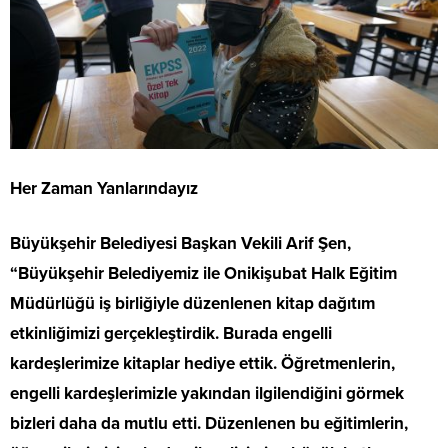
Her Zaman Yanlarındayız
Büyükşehir Belediyesi Başkan Vekili Arif Şen,
“Büyükşehir Belediyemiz ile Onikişubat Halk Eğitim
Müdürlüğü iş birliğiyle düzenlenen kitap dağıtım
etkinliğimizi gerçekleştirdik. Burada engelli
kardeşlerimize kitaplar hediye ettik. Öğretmenlerin,
engelli kardeşlerimizle yakından ilgilendiğini görmek
bizleri daha da mutlu etti. Düzenlenen bu eğitimlerin,