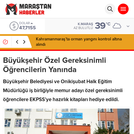
39
DOLAR
°C
K.MARAŞ
47,7155
AZ BULUTLU
Kahramanmaraş’ta orman yangını kontrol altına
alındı
Büyükşehir Özel Gereksinimli
Öğrencilerin Yanında
Büyükşehir Belediyesi ve Onikişubat Halk Eğitim
Müdürlüğü iş birliğiyle memur adayı özel gereksinimli
öğrencilere EKPSS’ye hazırlık kitapları hediye edildi.