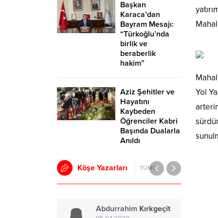
Başkan
yatır
Karaca’dan
Mahall
Bayram Mesajı:
“Türkoğlu’nda
birlik ve
beraberlik
hakim”
Mahall
Aziz Şehitler ve
Yol Ya
Hayatını
arteri
Kaybeden
Öğrenciler Kabri
sürdür
Başında Dualarla
sunulm
Anıldı
Köşe Yazarları
TÜMÜ
Turgay
Kurt