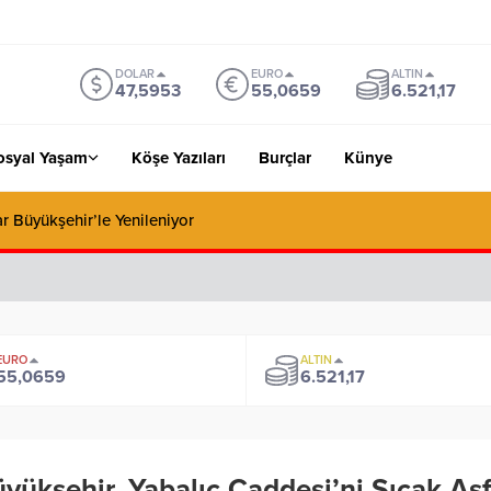
DOLAR
EURO
ALTIN
47,5953
55,0659
6.521,17
osyal Yaşam
Köşe Yazıları
Burçlar
Künye
ı Bulut ve Yavuz’un Ezgileriyle Şenlendi
EURO
ALTIN
55,0659
6.521,17
yükşehir, Yabalıç Caddesi’ni Sıcak Asf