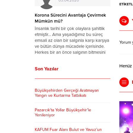
20.06.2020
ETİKETL
Kahramanmaraş’ta Korona Virüsü
Korona
Vaka Sayısında Son Durum
Mümk
Ülkemizde görülen ilk Koronavirüs
İnsanlı
vakası Sağlık Bakanı Fahrettin Koca
etmişt
tarafından 10 Mart 2020 tarihinde
emsali 
Yorum 
açıklanmıştı. O tarihten bu yana
ve büt
Kahramanmaraş’ta görülen vaka sayısı
Herkes 
ise haberimizde… Cumhurbaşkanı
ve hay
Erdoğan tarafından açıklanan
gözle b
Henüz y
Son Yazılar
normalleşme tarihleri ve kuralları
tamamın
çerçevesinde virüsün etkilerinden
kurtularak ”Yeni Normal”e dönmeye...
Büyükşehirden Gerçeği Aratmayan
Yangın ve Kurtarma Tatbikatı
Pazarcık’ta Yollar Büyükşehir’le
Yenileniyor
KAFUM Fuar Alanı Bulut ve Yavuz’un