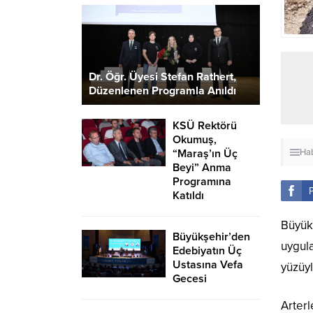
Dr. Öğr. Üyesi Stefan Rathert,
Düzenlenen Programla Anıldı
KSÜ Rektörü
Okumuş,
“Maraş’ın Üç
Hab
Beyi” Anma
Programına
Katıldı
Büyükş
Büyükşehir’den
uygula
Edebiyatın Üç
Ustasına Vefa
yüzüy
Gecesi
Arterl