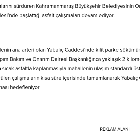
ımlarını sürdüren Kahramanmaraş Büyükşehir Belediyesinin On
esi’nde başlattığı asfalt çalışmaları devam ediyor.
enin ana arteri olan Yabalıç Caddesi’nde kilit parke sökümün
pım Bakım ve Onarım Dairesi Başkanlığınca yaklaşık 2 kilom
n sıcak asfaltla kaplanmasıyla mahallenin ulaşım standardı üs
ülen çalışmaların kısa süre içerisinde tamamlanarak Yabalıç
ası hedefleniyor.
REKLAM ALANI
Abdurrahim
Kırkgeçit