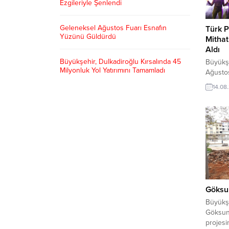
Ezgileriyle Şenlendi
Geleneksel Ağustos Fuarı Esnafın
Türk P
Yüzünü Güldürdü
Mitha
Aldı
Büyükşehir, Dulkadiroğlu Kırsalında 45
Büyükş
Milyonluk Yol Yatırımını Tamamladı
Ağustos
sevilen
14.08
Uzun yı
sahne p
gönlünd
sevenle
Kahram
Beledi
Fuarı’
pop müz
binlerce
Göksu
Büyükşe
Göksun
projesi