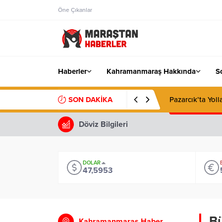
Öne Çıkanlar
Haberler
Kahramanmaraş Hakkında
S
SON DAKİKA
KAFUM Fuar Alan
Döviz Bilgileri
DOLAR
47,5953
Bü
Kahramanmaraş Haber