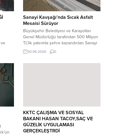
Ğİ
Sanayi Kavşağı’nda Sıcak Asfalt
Mesaisi Sürüyor
Büyükşehir Belediyesi ve Karayolları
n
Genel Müdürlüğü tarafından 500 Milyon
 ve
TL’lik yatırımla şehre kazandırılan Sanayi
dan
Kavşağı’nda sıcak asfalt mesaisi hız
30.06.2026
0
nde
kesmeden devam ediyor.
jesi”
Kahramanmaraş Büyükşehir Belediyesi
ilere
ve Karayolları Genel Müdürlüğü
ımı
tarafından ulaşım altyapısını daha güçlü,
ştirilen
güvenli ve sürdürülebilir hale getirmek
akamı
amacıyla şehre kazandırılan Sanayi
ki
Kavşağı’nda çalışmalar hız kesmeden
devam ediyor. Toplam...
KKTC ÇALIŞMA VE SOSYAL
BAKANI HASAN TACOY,SAÇ VE
GÜZELİK UYGULAMASI
t
GERÇEKLEŞTRDİ
rk’ün