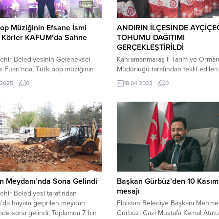
op Müziğinin Efsane İsmi
ANDIRIN İLÇESİNDE AYÇİÇE
t Körler KAFUM’da Sahne
TOHUMU DAĞITIMI
GERÇEKLEŞTİRİLDİ
ehir Belediyesinin Geleneksel
​Kahramanmaraş İl Tarım ve Orma
 Fuarı’nda, Türk pop müziğinin
Müdürlüğü tarafından teklif edilen
 ismi Mithat Körler sahne aldı.
Tarım ve Orman Bakanlığı tarafın
.2025
0
18.04.2023
0
llardır romantik şarkıları ve güçlü
uygun bulunan “Deprem Bölgesi
erformansıyla dinleyicilerin
Ayçiçeği Üretiminin Arttırılması Pro
e taht kuran usta sanatçı,
kapsamında Andırın İlçesinde çiftç
ri için unutulmaz bir gece yaşattı.
1.250 torba Ayçiçeği tohumu dağıt
anmaraş Büyükşehir
programı gerçekleştirildi. Gerçekle
yesinin Geleneksel Ağustos
dağıtım programına Andırın Kaym
nda düzenlenen konserde, Türk
Cuma Emeç, Bitkisel Üretim ve Bit
iğinin sevilen ismi Mithat Körler,
Sağlığı Şube Müdürü Ali Karakoç,
...
Andırın...
n Meydanı’nda Sona Gelindi
Başkan Gürbüz’den 10 Kasım
mesajı
hir Belediyesi tarafından
’da hayata geçirilen meydan
Elbistan Belediye Başkanı Mehme
nde sona gelindi. Toplamda 7 bin
Gürbüz, Gazi Mustafa Kemal Atatü