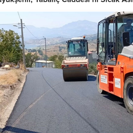
’nda Geleceğe Yön
rojeler Bir Bir Hayata
Başkan Akpınar’dan Doğu
Gelişim Planı için acil çağrı