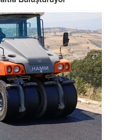
Büyükşehir’den, Dulkadiroğlu
Menderes Mahallesi’nde
Büyükşehir’den LGS Günü
Kesintisiz Asfalt Mesaisi
Öğrenci ve Velilere Tam De