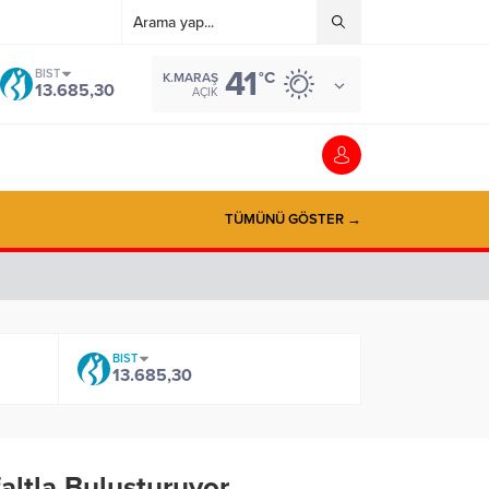
41
BIST
°C
K.MARAŞ
13.685,30
AÇIK
TÜMÜNÜ GÖSTER →
BIST
13.685,30
altla Buluşturuyor