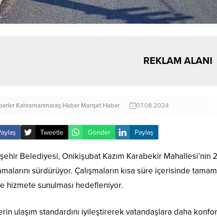
REKLAM ALANI
erler
Kahramanmaraş Haber
Manşet Haber
07.08.2024
Paylaş
Tweetle
Gönder
Paylaş
ehir Belediyesi, Onikişubat Kazım Karabekir Mahallesi’nin 2 
malarını sürdürüyor. Çalışmaların kısa süre içerisinde tama
le hizmete sunulması hedefleniyor.
erin ulaşım standardını iyileştirerek vatandaşlara daha konfo