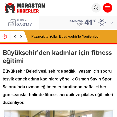
41
ALTIN
°C
K.MARAŞ
6.521,17
AÇIK
Pazarcık’ta Yollar Büyükşehir’le Yenileniyor
Büyükşehir’den kadınlar için fitness
eğitimi
Büyükşehir Belediyesi, şehirde sağlıklı yaşam için sporu
teşvik etmek adına kadınlara yönelik Osman Sayın Spor
Salonu’nda uzman eğitmenler tarafından hafta içi her
gün seanslar halinde fitness, aerobik ve pilates eğitimleri
düzenliyor.