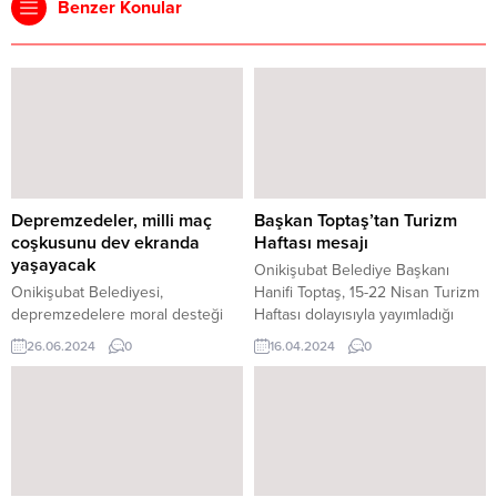
Benzer Konular
Depremzedeler, milli maç
Başkan Toptaş’tan Turizm
coşkusunu dev ekranda
Haftası mesajı
yaşayacak
Onikişubat Belediye Başkanı
Onikişubat Belediyesi,
Hanifi Toptaş, 15-22 Nisan Turizm
depremzedelere moral desteği
Haftası dolayısıyla yayımladığı
sağlamak amacıyla 2024 Avrupa
mesajda, “Tarih, kültür ve doğal
26.06.2024
0
16.04.2024
0
Futbol Şampiyonası’nda A Milli
güzelliklerle dolu olan
Takım’ın heyecan dolu
Kahramanmaraş’ımız, turizm
mücadelesini Galatarasay Nef
açısından da gizli bir hazinedir. 15-
Konteyner Kenti’nde dev ekrana
22 Nisan Turizm Haftası
taşıyor. Depremzedeler,
dolayısıyla 2024 turizm
konteyner kentte kurulan dev
sezonunun medeniyetler beşiği
ekranla Çekya ile karşılaşacak A
Kahramanmaraş’ımız başta olmak