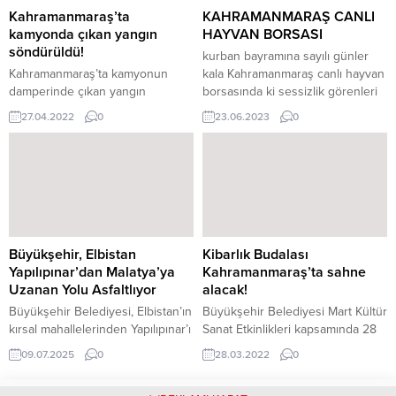
Milli Takım’a destek verecek.
üzere; ülkemize, milletimize ve
Kahramanmaraş’ta
KAHRAMANMARAŞ CANLI
Konteyner Kent’te
turizm sektöründeki tüm
kamyonda çıkan yangın
HAYVAN BORSASI
depremzedelerin milli
işletmelere ve çalışanlara hayırlı...
söndürüldü!
kurban bayramına sayılı günler
heyecanıAvrupa Futbol
Kahramanmaraş’ta kamyonun
kala Kahramanmaraş canlı hayvan
Şampiyonası’nda F Grubu’nda
damperinde çıkan yangın
borsasında ki sessizlik görenleri
mücadele eden A...
söndürüldü.
hayrete düşürdü.
27.04.2022
0
23.06.2023
0
Büyükşehir, Elbistan
Kibarlık Budalası
Yapılıpınar’dan Malatya’ya
Kahramanmaraş’ta sahne
Uzanan Yolu Asfaltlıyor
alacak!
Büyükşehir Belediyesi, Elbistan’ın
Büyükşehir Belediyesi Mart Kültür
kırsal mahallelerinden Yapılıpınar’ı
Sanat Etkinlikleri kapsamında 28
Malatya Karayolu’na bağlayan
Mart Pazartesi günü ‘Kibarlık
09.07.2025
0
28.03.2022
0
yaklaşık 6 kilometrelik stabilize
Budalası’ adlı yetişkin tiyatrosu
yolu sathi asfaltla buluşturuyor.
sahnelenecek. Mehmet Akif