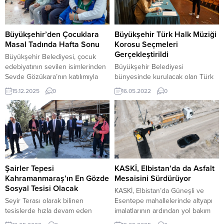
Büyükşehir’den Çocuklara
Büyükşehir Türk Halk Müziği
Masal Tadında Hafta Sonu
Korosu Seçmeleri
Gerçekleştirildi
Büyükşehir Belediyesi, çocuk
edebiyatının sevilen isimlerinden
Büyükşehir Belediyesi
Sevde Gözükara’nın katılımıyla
bünyesinde kurulacak olan Türk
NFK Kültür Merkezi’nde çocuklara
Halk Müziği korosunun seçmeleri
15.12.2025
0
16.05.2022
0
yönelik masal dinleti etkinliği
gerçekleştirildi.
düzenledi. Etkinlik çocukların hem
hayal dünyasını genişletti hem de
keyifli ve unutulmaz bir hafta
sonu geçirmesini sağladı.
UNESCO’nun Türkiye’de ilk ve
tek “Edebiyat Şehri”
Kahramanmaraş, bu kimliğini
Şairler Tepesi
KASKİ, Elbistan’da da Asfalt
güçlendiren kültür ve sanat
Kahramanmaraş’ın En Gözde
Mesaisini Sürdürüyor
faaliyetlerini toplumun...
Sosyal Tesisi Olacak
KASKİ, Elbistan’da Güneşli ve
Seyir Terası olarak bilinen
Esentepe mahallelerinde altyapı
tesislerde hızla devam eden
imalatlarının ardından yol bakım
çalışmaları inceleyen Başkan
ve onarım çalışmalarına devam