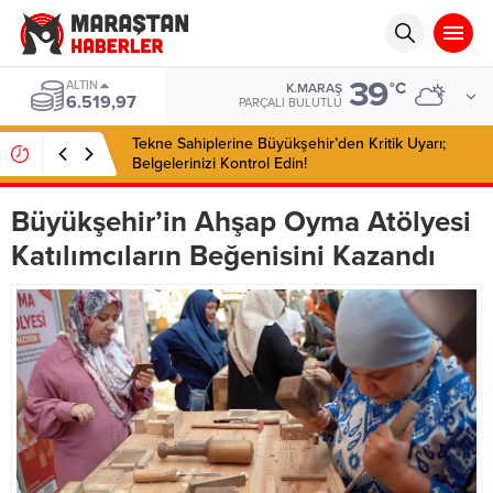
39
ALTIN
°C
K.MARAŞ
6.519,97
PARÇALI BULUTLU
Tekne Sahiplerine Büyükşehir’den Kritik Uyarı;
Belgelerinizi Kontrol Edin!
Büyükşehir’in Ahşap Oyma Atölyesi
Katılımcıların Beğenisini Kazandı