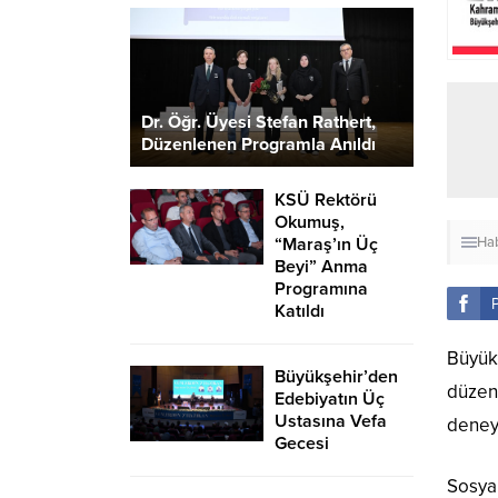
Dr. Öğr. Üyesi Stefan Rathert,
Düzenlenen Programla Anıldı
KSÜ Rektörü
Okumuş,
“Maraş’ın Üç
Hab
Beyi” Anma
Programına
Katıldı
Büyük
Büyükşehir’den
düzenl
Edebiyatın Üç
Ustasına Vefa
deney
Gecesi
Sosyal