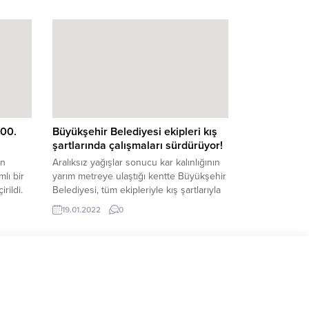
ağrısına
bire bir ilgilenen Aydoğar; “Milletimiz
i diğer
gerçeklerin farkında, bu şehir Cumhur
al
İttifakı ile ayağa kalkacak”
ın
dedi.Kahramanmaraş Milletvekili Adayı
e
Muhammed Aydoğar, 14 Mayıs
ri
seçimlerine ilişkin yaptığı açıklamada,
anı Ali
“Bizler...
000.
Büyükşehir Belediyesi ekipleri kış
şartlarında çalışmaları sürdürüyor!
ün
Aralıksız yağışlar sonucu kar kalınlığının
lı bir
yarım metreye ulaştığı kentte Büyükşehir
rildi.
Belediyesi, tüm ekipleriyle kış şartlarıyla
r Giyim
mücadele çalışmalarını sürdürüyor.
19.01.2022
0
in
Kahramanmaraş Büyükşehir Belediyesi
cuklara
tarafından dün sabah saatlerinden bu
attı.
yana gerçekleştirilen kış şartlarıyla
mücadele çalışmaları aralıksız
ağıtımı
sürdürülüyor. Şehrin 11 ilçesinde süren
tapta
uygulamalar, merkez olarak ifade edilen
Onikişubat ve Dulkadiroğlu ilçelerinin sık