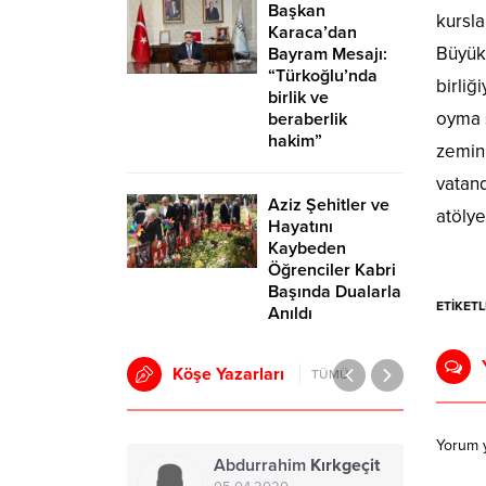
Başkan
kursla
Karaca’dan
Büyükş
Bayram Mesajı:
“Türkoğlu’nda
birli
birlik ve
oyma s
beraberlik
hakim”
zemin 
vatand
Aziz Şehitler ve
atölye
Hayatını
Kaybeden
Öğrenciler Kabri
Başında Dualarla
ETİKETL
Anıldı
Köşe Yazarları
TÜMÜ
Yorum 
Abdurrahim
Kırkgeçit