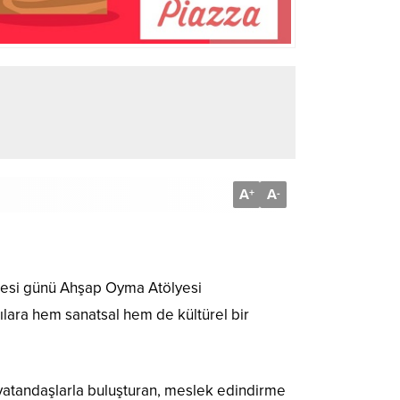
A
A
+
-
tesi günü Ahşap Oyma Atölyesi
lara hem sanatsal hem de kültürel bir
ni vatandaşlarla buluşturan, meslek edindirme