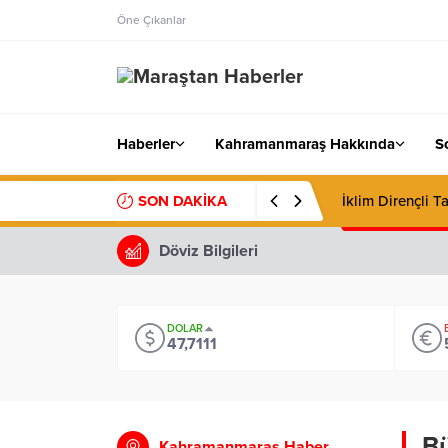
Öne Çıkanlar
Haberler
Kahramanmaraş Hakkında
S
SON DAKİKA
İklim Dirençli Ta
Döviz Bilgileri
DOLAR
47,7111
Bü
Kahramanmaraş Haber