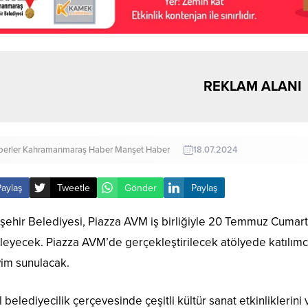
REKLAM ALANI
erler
Kahramanmaraş Haber
Manşet Haber
18.07.2024
Paylaş
Tweetle
Gönder
Paylaş
şehir Belediyesi, Piazza AVM iş birliğiyle 20 Temmuz Cumar
eyecek. Piazza AVM’de gerçekleştirilecek atölyede katılımcı
im sunulacak.
 belediyecilik çerçevesinde çeşitli kültür sanat etkinlikleri