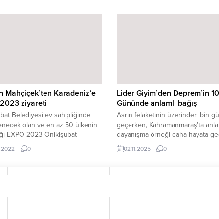
ı kaybedenlerin sayısının ise
görevimi en iyi şekilde yaparım” ç
yükseldiğini açıkladı. Bakan Koca
6’lı Masa’dan yanıt geldi. Masadak
il il Türkiye’deki corona virüs
liderlerin Babacan’ın sözlerini doğ
ının sayısını açıkladı. Bakanın
karşıladıkları ve her genel başkan
 açıklamaya göre ise
‘cumhurbaşkanlığına adayım’ dem
nmaraş’ta vaka sayısının...
hakkına sahip olduğunu söyledikle
öğrenildi. DEVA Partisi Genel Başk
Babacan’ın dün...
n Mahçiçek’ten Karadeniz’e
Lider Giyim’den Deprem’in 1
2023 ziyareti
Gününde anlamlı bağış
bat Belediyesi ev sahipliğinde
Asrın felaketinin üzerinden bin g
enecek olan ve en az 50 ülkenin
geçerken, Kahramanmaraş’ta anlam
ağı EXPO 2023 Onikişubat-
dayanışma örneği daha hayata geçi
anmaraş’a, Türkiye’den
Şehrin tanınan markalarından Lide
.2022
0
02.11.2025
0
hir ve ilçe belediyelerinin de
işletmesinin sahibi Ersin Torun, “B
ını artırmak amacıyla Karadeniz’e
Mont” sloganıyla ihtiyaç sahibi ço
 yapan Onikişubat Belediye
yönelik bir yardım kampanyası başl
 Hanefi Mahçiçek, Trabzon,
Kampanya kapsamında, çocuklara
 Ordu ve Giresun’a ziyaretler
ulaştırılmak üzere bin adet mont d
eştirerek, resmi davet
hedeflenirken, bu çerçevede ilk e
arını bizzat takdim etti.
101 adet...