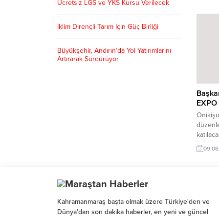
hayatın
Ücretsiz LGS ve YKS Kursu Verilecek
277’ye 
ayrıca, 
İklim Dirençli Tarım İçin Güç Birliği
vakalar
yaptığı
Kahrama
Büyükşehir, Andırın’da Yol Yatırımlarını
Artırarak Sürdürüyor
Başka
EXPO 
Onikişu
düzenl
katılac
Kahram
09.06
büyükşe
katılım
çıkarma
Başkanı
Samsun,
Kahramanmaraş başta olmak üzere Türkiye'den ve
gerçekl
Dünya’dan son dakika haberler, en yeni ve güncel
mektupl