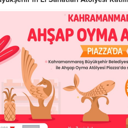
ir’den, Dulkadiroğlu
 Mahallesi’nde
Büyükşehir’den LGS Günü
z Asfalt Mesaisi
Öğrenci ve Velilere Tam Destek