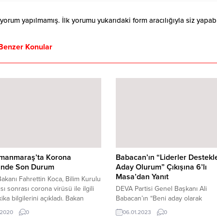
orum yapılmamış. İlk yorumu yukarıdaki form aracılığıyla siz yapabil
Benzer Konular
manmaraş’ta Korona
Babacan’ın “Liderler Destekl
ünde Son Durum
Aday Olurum” Çıkışına 6’lı
Masa’dan Yanıt
Bakanı Fahrettin Koca, Bilim Kurulu
sı sonrası corona virüsü ile ilgili
DEVA Partisi Genel Başkanı Ali
ika bilgilerini açıkladı. Bakan
Babacan’ın “Beni aday olarak
oplam vaka sayısının 15 bin 679’a,
desteklerseler hem seçilebilirim 
.2020
0
06.01.2023
0