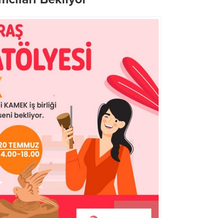
Şehrin Ulaşım Geleceği UKOME
Başkan Görgel, Bakan Güle
Toplantısında Ele Alındı
Makamında Ağırladı