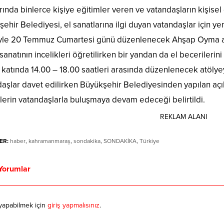
rında binlerce kişiye eğitimler veren ve vatandaşların kişis
ehir Belediyesi, el sanatlarına ilgi duyan vatandaşlar için ye
ğiyle 20 Temmuz Cumartesi günü düzenlenecek Ahşap Oyma at
anatının incelikleri öğretilirken bir yandan da el becerilerini
katında 14.00 – 18.00 saatleri arasında düzenlenecek atölyeye
aşlar davet edilirken Büyükşehir Belediyesinden yapılan açı
lerin vatandaşlarla buluşmaya devam edeceği belirtildi.
REKLAM ALANI
ER:
haber
,
kahramanmaraş
,
sondakika
,
SONDAKİKA
,
Türkiye
Yorumlar
yapabilmek için
giriş yapmalısınız
.