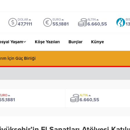
DOLAR
EURO
ALTIN
BI
47,7111
55,1881
6.660,55
1
osyal Yaşam
Köşe Yazıları
Burçlar
Künye
rım İçin Güç Birliği
EURO
ALTIN
55,1881
6.660,55
yükşehir’in El Sanatları Atölyesi Katılı