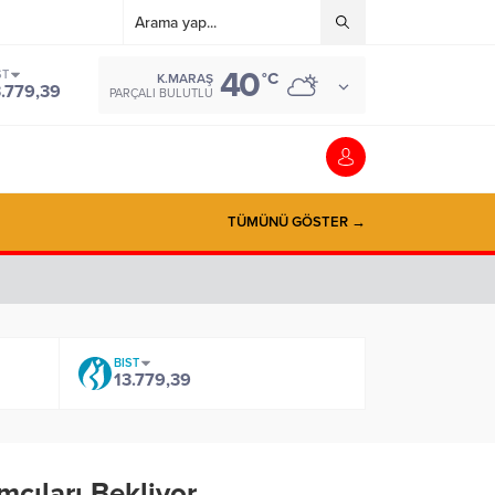
40
ST
°C
K.MARAŞ
3.779,39
PARÇALI BULUTLU
TÜMÜNÜ GÖSTER →
BIST
13.779,39
mcıları Bekliyor