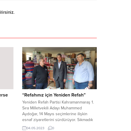
irsiniz.
erse
“Refahınız için Yeniden Refah”
Yeniden Refah Partisi Kahramanmaraş 1.
Sıra Milletvekili Adayı Muhammed
Aydoğar, 14 Mayıs seçimlerine ilişkin
esnaf ziyaretlerini sürdürüyor. Sıkmadık
hem de
el çalmadık kapı bırakmayan ve esnaflarla
04.05.2023
0