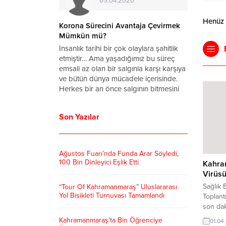
05.04.2020
Henüz y
a Virüsü
Korona Sürecini Avantaja Çevirmek
rum
Mümkün mü?
ronavirüs
İnsanlık tarihi bir çok olaylara şahitlik
ettin Koca
etmiştir… Ama yaşadığımız bu süreç
arihinde
emsali az olan bir salgınla karşı karşıya
u yana
ve bütün dünya mücadele içerisinde.
 vaka sayısı
Herkes bir an önce salgının bitmesini
başkanı
ve hayatın normale dönmesini dört
anan
gözle bekliyor. Bu süreçte zamanımızın
Son Yazılar
ralları
tamamını...
lerinden
 dönmeye...
Ağustos Fuarı’nda Funda Arar Söyledi,
100 Bin Dinleyici Eşlik Etti
Kahra
Virüs
Sağlık 
“Tour Of Kahramanmaraş” Uluslararası
Yol Bisikleti Turnuvası Tamamlandı
Toplantı
son dak
Koca, t
Kahramanmaraş’ta Bin Öğrenciye
01.04