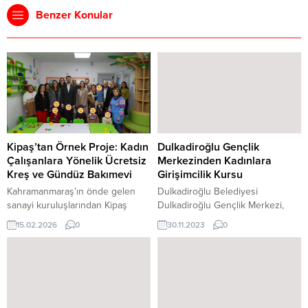
Benzer Konular
Kipaş’tan Örnek Proje: Kadın
Dulkadiroğlu Gençlik
Çalışanlara Yönelik Ücretsiz
Merkezinden Kadınlara
Kreş ve Gündüz Bakımevi
Girişimcilik Kursu
Kahramanmaraş’ın önde gelen
Dulkadiroğlu Belediyesi
sanayi kuruluşlarından Kipaş
Dulkadiroğlu Gençlik Merkezi,
Holding, sosyal sorumluluk
kadın istihdamının artması ve
15.02.2026
0
30.11.2023
0
projelerine bir yenisini daha
kadın girişimcilerin istifade etmesi
ekleyerek çalışan annelere
amacıyla kurs düzenledi. Avrupa
yönelik büyük bir kolaylık sağladı.
Birliği tarafından da desteklenen
Kipaş Holding bünyesinde
projenin eğitimini WINNER
faaliyete geçen ücretsiz kreş ve
uygulama ekibi verdi. Muhammet
gündüz bakımevi, hem
Murat Akkurt Dulkadiroğlu