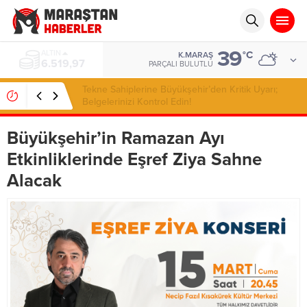
39
ALTIN
°C
K.MARAŞ
6.519,97
PARÇALI BULUTLU
Tekne Sahiplerine Büyükşehir’den Kritik Uyarı;
Belgelerinizi Kontrol Edin!
Büyükşehir’in Ramazan Ayı
Etkinliklerinde Eşref Ziya Sahne
Alacak