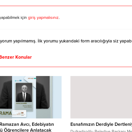
yapabilmek için
giriş yapmalısınız
.
orum yapılmamış. İlk yorumu yukarıdaki form aracılığıyla siz yapabil
Benzer Konular
Ramazan Avcı, Edebiyatın
Esnafımızın Derdiyle Dertlen
ü Öğrencilere Anlatacak
Dulkadiroğlu Belediye Başkanı M