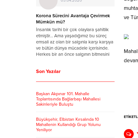
05.04.2020
muhtar
a Virüsü
Korona Sürecini Avantaja Çevirmek
ve Tür
rum
Mümkün mü?
ronavirüs
İnsanlık tarihi bir çok olaylara şahitlik
ettin Koca
etmiştir… Ama yaşadığımız bu süreç
arihinde
emsali az olan bir salgınla karşı karşıya
u yana
ve bütün dünya mücadele içerisinde.
Mahall
 vaka sayısı
Herkes bir an önce salgının bitmesini
devam 
başkanı
ve hayatın normale dönmesini dört
anan
gözle bekliyor. Bu süreçte zamanımızın
Son Yazılar
ralları
tamamını...
lerinden
 dönmeye...
Başkan Akpınar 101. Mahalle
Toplantısında Bağlarbaşı Mahallesi
Sakinleriyle Buluştu
ETİKETL
Büyükşehir, Elbistan Kırsalında 10
Mahallenin Kullandığı Grup Yolunu
Yeniliyor