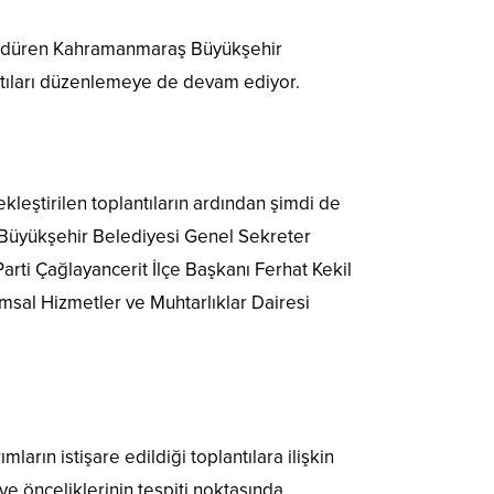
ı sürdüren Kahramanmaraş Büyükşehir
ntıları düzenlemeye de devam ediyor.
leştirilen toplantıların ardından şimdi de
 Büyükşehir Belediyesi Genel Sekreter
arti Çağlayancerit İlçe Başkanı Ferhat Kekil
msal Hizmetler ve Muhtarlıklar Dairesi
ların istişare edildiği toplantılara ilişkin
e önceliklerinin tespiti noktasında