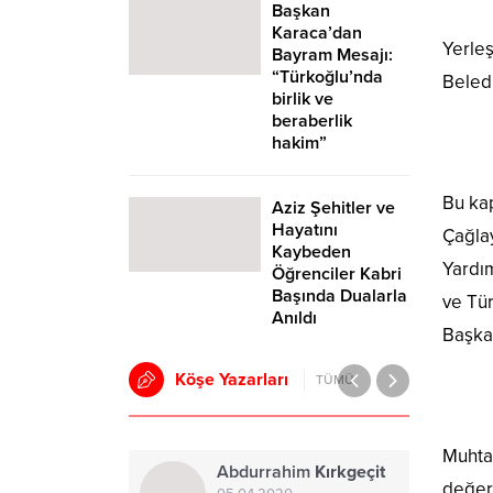
Başkan
Karaca’dan
Yerleş
Bayram Mesajı:
“Türkoğlu’nda
Beledi
birlik ve
beraberlik
hakim”
Bu kap
Aziz Şehitler ve
Hayatını
Çağla
Kaybeden
Yardım
Öğrenciler Kabri
Başında Dualarla
ve Tür
Anıldı
Başka
Köşe Yazarları
TÜMÜ
Muhtar
Abdurrahim
Kırkgeçit
değerl