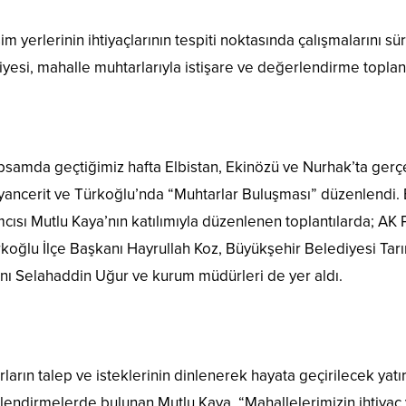
im yerlerinin ihtiyaçlarının tespiti noktasında çalışmaların
yesi, mahalle muhtarlarıyla istişare ve değerlendirme topla
samda geçtiğimiz hafta Elbistan, Ekinözü ve Nurhak’ta gerçek
yancerit ve Türkoğlu’nda “Muhtarlar Buluşması” düzenlendi.
cısı Mutlu Kaya’nın katılımıyla düzenlenen toplantılarda; AK P
koğlu İlçe Başkanı Hayrullah Koz, Büyükşehir Belediyesi Tarı
nı Selahaddin Uğur ve kurum müdürleri de yer aldı.
ların talep ve isteklerinin dinlenerek hayata geçirilecek yatırım
endirmelerde bulunan Mutlu Kaya, “Mahallelerimizin ihtiyaç v