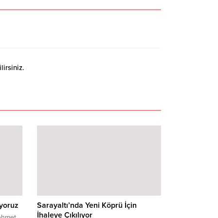
irsiniz.
iyoruz
Sarayaltı’nda Yeni Köprü İçin
İhaleye Çıkılıyor
ehmet