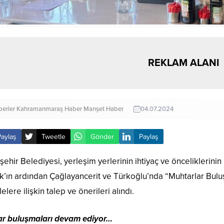
REKLAM ALANI
erler
Kahramanmaraş Haber
Manşet Haber
04.07.2024
Paylaş
Tweetle
Gönder
Paylaş
ehir Belediyesi, yerleşim yerlerinin ihtiyaç ve önceliklerini
’ın ardından Çağlayancerit ve Türkoğlu’nda “Muhtarlar Buluş
elere ilişkin talep ve önerileri alındı.
r buluşmaları devam ediyor…