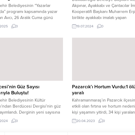
hir Belediyesinin “Yazarlar
Akpınar, Ayakkabı ve Çantacılar İm
rda” programı kapsamında yazar
Kooperatifi Başkanı Muharrem Erpir
n Avcı, 26 Aralık Cuma günü
birlikte ayakkabı imalatı yapan
lu Yedi Güzel Adam Anadolu İmam
esnaflarımızı ziyaret etti. Bu ziyare
.2025
0
19.07.2024
0
isesi’nde öğrencilerle bir araya
sırasında Başkan Akpınar, esnaflar
k. UNESCO Edebiyat Şehri
sorunlarını dinleyerek çözüm yolla
a sahip Kahramanmaraş’ta kültür
hakkında bilgi verdi. Ziyaret esnas
t etkinlikleri durmaksızın devam
esnafların karşılaştığı zorluklar ve
 Sanatın ve edebiyatın büyüsünü
ihtiyaçlar yerinde tespit edildi. Ba
0’e tüm vatandaşlarla buluşturan
Akpınar, yerel esnafın ekonomimizi
anmaraş Büyükşehir
sinin...
esi’nin Güz Sayısı
Pazarcık’ı Hortum Vurdu:1 ölü
rıyla Buluştu!
yaralı
hir Belediyesinin Kültür
Kahramanmaraş’ın Pazarcık ilçesi
rı’ndan Berdücesi Dergisi’nin güz
etkili olan fırtına ve hortum nedeni
yayımlandı. Derginin yeni sayısına
kişi yaşamını yitirdi, 34 kişi yaralan
 formatında Büyükşehir
Öğle saatlerinden itibaren dolunun
.2024
0
20.04.2023
0
esinin internet adresinden
olduğu ilçe merkezinde fırtına es
iliyor. Şiir ve edebiyatın
hortum oluştu. Memiş Özdal