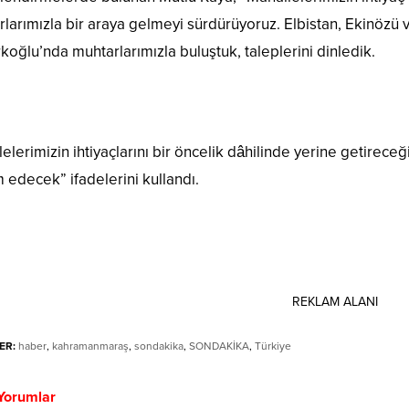
larımızla bir araya gelmeyi sürdürüyoruz. Elbistan, Ekinözü
koğlu’nda muhtarlarımızla buluştuk, taleplerini dinledik.
elerimizin ihtiyaçlarını bir öncelik dâhilinde yerine getirece
edecek” ifadelerini kullandı.
REKLAM ALANI
ER:
haber
,
kahramanmaraş
,
sondakika
,
SONDAKİKA
,
Türkiye
Yorumlar