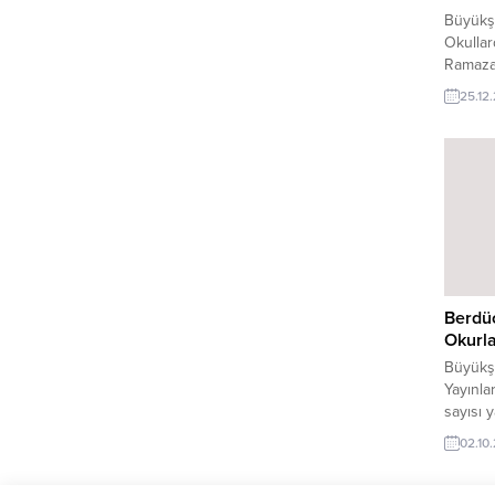
Büyükşe
Okulla
Ramaza
Türkoğ
25.12
Hatip L
gelece
unvanın
ve sana
ediyor.
7’den 7
Kahram
Belediye
Berdüc
Okurla
Büyükşe
Yayınla
sayısı 
e-dergi
02.10
Belediy
ulaşılab