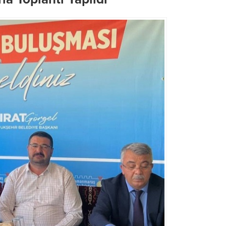
Büyükşehir’den, Dulkadiroğlu
Menderes Mahallesi’nde
Büyükşehir’den LGS Günü
Kesintisiz Asfalt Mesaisi
Öğrenci ve Velilere Tam De