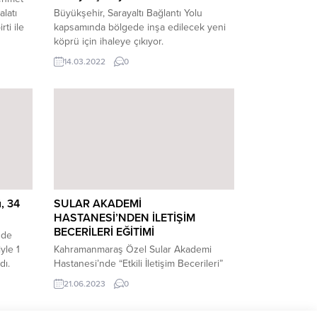
alatı
Büyükşehir, Sarayaltı Bağlantı Yolu
ti ile
kapsamında bölgede inşa edilecek yeni
köprü için ihaleye çıkıyor.
t
14.03.2022
0
ın
rı
ında,
şkan
n bel...
, 34
SULAR AKADEMİ
HASTANESİ’NDEN İLETİŞİM
BECERİLERİ EĞİTİMİ
nde
yle 1
Kahramanmaraş Özel Sular Akademi
dı.
Hastanesi’nde “Etkili İletişim Becerileri”
 etkili
Konulu Hizmet İçi Eğitim programı
21.06.2023
0
nasında
düzenlendi. Kahramanmaraş Sütçü İmam
Üniversitesi’nde işletme bölümünde