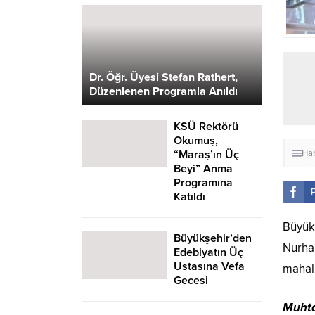
Dr. Öğr. Üyesi Stefan Rathert,
Düzenlenen Programla Anıldı
KSÜ Rektörü
Okumuş,
“Maraş’ın Üç
Hab
Beyi” Anma
Programına
Katıldı
Büyükş
Büyükşehir’den
Nurhak
Edebiyatın Üç
Ustasına Vefa
mahall
Gecesi
Muhta