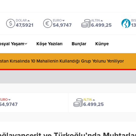
DOLAR
EURO
ALTIN
BI
47,5921
54,9747
6.499,25
13
osyal Yaşam
Köşe Yazıları
Burçlar
Künye
stan Kırsalında 10 Mahallenin Kullandığı Grup Yolunu Yeniliyor
EURO
ALTIN
54,9747
6.499,25
ğlayancerit ve Türkoğlu’nda Muhtarlarl