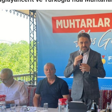
’nda Geleceğe Yön
rojeler Bir Bir Hayata
Başkan Akpınar’dan Doğu
Gelişim Planı için acil çağrı