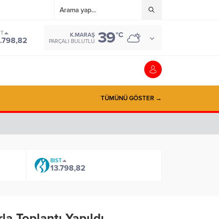
39
ST
°C
K.MARAŞ
.798,82
PARÇALI BULUTLU
TÜMÜNÜ GÖSTER →
BIST
13.798,82
a Toplantı Yapıldı