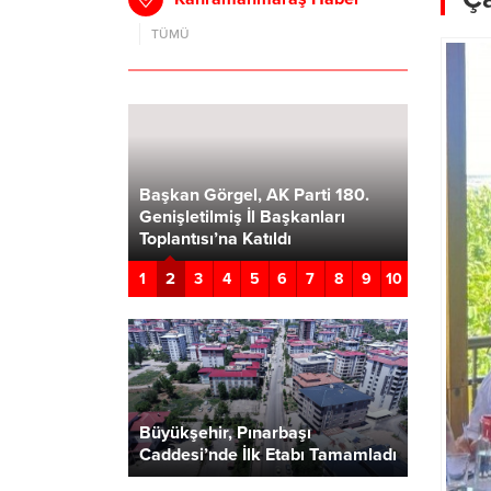
TÜMÜ
ürü Necati
maraş’ta
yük Altyapı
Başkan Görgel, AK Parti 180.
Türkoğlu
Birini
Genişletilmiş İl Başkanları
Verecek P
z”
Toplantısı’na Katıldı
Geçiyor
2
1
3
4
5
6
7
8
9
10
Büyükşehir, Pınarbaşı
Caddesi’nde İlk Etabı Tamamladı