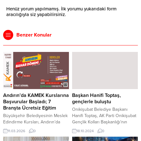
Henüz yorum yapılmamış. İlk yorumu yukarıdaki form
aracılığıyla siz yapabilirsiniz.
Benzer Konular
Andırın’da KAMEK Kurslarına
Başkan Hanifi Toptaş,
Başvurular Başladı; 7
gençlerle buluştu
Branşta Ücretsiz Eğitim
Onikişubat Belediye Başkanı
Büyükşehir Belediyesinin Meslek
Hanifi Toptaş, AK Parti Onikişubat
Edindirme Kursları, Andırın’da
Gençlik Kolları Başkanlığı’nın
çocuklar ve gençlerle buluşacak.
organize ettiği ‘Gençlerle Biz Bize
11.03.2026
0
18.10.2024
0
7 farklı branşta ücretsiz olarak
Buluşmaları’na katılarak gençlerle
düzenlenecek eğitimlere
bir araya geldi. Gençlerin enerjisi