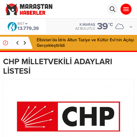
39
BIST
°C
K.MARAŞ
13.779,39
AZ BULUTLU
Elbistan’da İdris Altun Taziye ve Kültür Evi’nin Açılışı
Gerçekleştirildi
CHP MİLLETVEKİLİ ADAYLARI
LİSTESİ