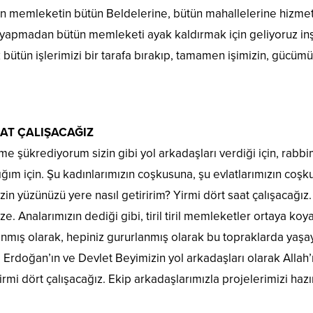
n memleketin bütün Beldelerine, bütün mahallelerine hizmet 
yapmadan bütün memleketi ayak kaldırmak için geliyoruz inşa
 bütün işlerimizi bir tarafa bırakıp, tamamen işimizin, gücüm
AAT ÇALIŞACAĞIZ
e şükrediyorum sizin gibi yol arkadaşları verdiği için, rabb
ğım için. Şu kadınlarımızın coşkusuna, şu evlatlarımızın coş
zin yüzünüzü yere nasıl getiririm? Yirmi dört saat çalışacağız.
ze. Analarımızın dediği gibi, tiril tiril memleketler ortaya ko
nmış olarak, hepiniz gururlanmış olarak bu topraklarda yaşa
 Erdoğan’ın ve Devlet Beyimizin yol arkadaşları olarak Allah
irmi dört çalışacağız. Ekip arkadaşlarımızla projelerimizi hazı