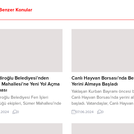
Benzer Konular
iroğlu Belediyesi’nden
Canlı Hayvan Borsası’nda Bes
 Mahallesi’ne Yeni Yol Açma
Yerini Almaya Başladı
ması
Yaklaşan Kurban Bayramı öncesi b
roğlu Belediyesi Fen İşleri
Canlı Hayvan Borsası’nda yerini a
ğü ekipleri, Sümer Mahallesi’nde
başladı. Vatandaşlar, Canlı Hayvan
l açma çalışması yaptı.
Borsası’nda kurbanlık alışverişleri
.2024
0
07.06.2024
0
roğlu ilçesinin 105 mahallesinde
hijyenik ve sağlıklı koşullarda
larını yoğun bir şekilde sürdüren
yapabilecek. Kahramanmaraş Büy
eri Müdürlüğü ekipleri, Sümer
Belediyesi, yaklaşan Kurban Bayr
si’nde yürüttükleri yol açma
öncesi şehirde hazırlıklarını humma