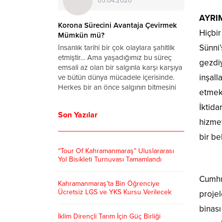
05.04.2020
AYRI
a Virüsü
Korona Sürecini Avantaja Çevirmek
Hiçbir
rum
Mümkün mü?
Sünni’
ronavirüs
İnsanlık tarihi bir çok olaylara şahitlik
ettin Koca
etmiştir… Ama yaşadığımız bu süreç
gezdiy
arihinde
emsali az olan bir salgınla karşı karşıya
inşall
u yana
ve bütün dünya mücadele içerisinde.
 vaka sayısı
Herkes bir an önce salgının bitmesini
etmek 
başkanı
ve hayatın normale dönmesini dört
İktida
anan
gözle bekliyor. Bu süreçte zamanımızın
Son Yazılar
ralları
tamamını...
hizmet
lerinden
bir be
 dönmeye...
“Tour Of Kahramanmaraş” Uluslararası
Yol Bisikleti Turnuvası Tamamlandı
Cumhur
Kahramanmaraş’ta Bin Öğrenciye
Ücretsiz LGS ve YKS Kursu Verilecek
projel
binası
İklim Dirençli Tarım İçin Güç Birliği