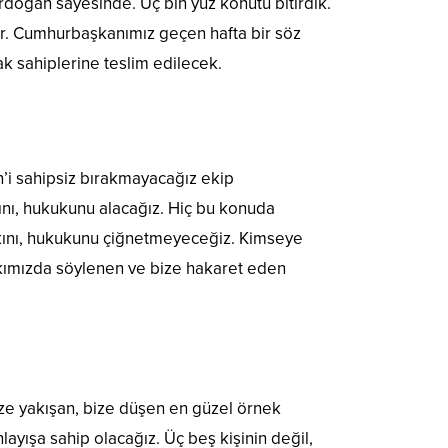
oğan sayesinde. Üç bin yüz konutu bitirdik.
r. Cumhurbaşkanımız geçen hafta bir söz
ak sahiplerine teslim edilecek.
’i sahipsiz bırakmayacağız ekip
ını, hukukunu alacağız. Hiç bu konuda
kını, hukukunu çiğnetmeyeceğiz. Kimseye
kımızda söylenen ve bize hakaret eden
Bize yakışan, bize düşen en güzel örnek
layışa sahip olacağız. Üç beş kişinin değil,