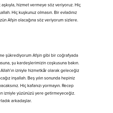
aşkıyla, hizmet vermeye söz veriyoruz. Hiç
llah. Hiç kuşkunuz olmasın. Bir evladınız
üzün Afşin olacağına söz veriyorum sizlere.
ime şükrediyorum Afşin gibi bir coğrafyada
kusuna, şu kardeşlerimizin coşkusuna bakın.
 Allah’ın izniyle hizmetkâr olarak geleceğiz
yacağız inşallah. Beş yılın sonunda hepiniz
yacaksınız. Hiç kafanızı yormayın. Recep
’ın izniyle yüzünüzü yere getirmeyeceğiz.
rladık arkadaşlar.