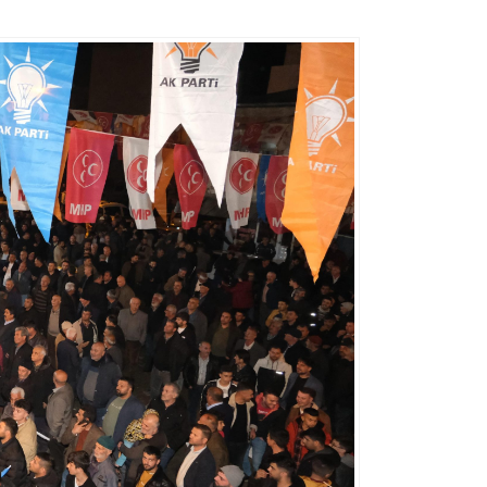
Büyükşehir’den, Dulkadiroğlu
Menderes Mahallesi’nde
Büyükşehir’den LGS Günü
Kesintisiz Asfalt Mesaisi
Öğrenci ve Velilere Tam De