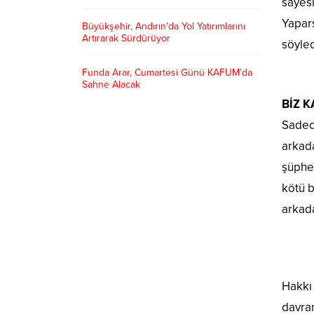
sayes
Yapar
Büyükşehir, Andırın’da Yol Yatırımlarını
Artırarak Sürdürüyor
söyled
Funda Arar, Cumartesi Günü KAFUM’da
Sahne Alacak
BİZ 
Sadec
arkada
şüphe
kötü 
arkad
Hakkı 
davran