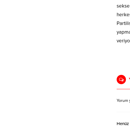
seksen
herkes
Partil
yapmak
veriyo
Yorum 
Henüz y