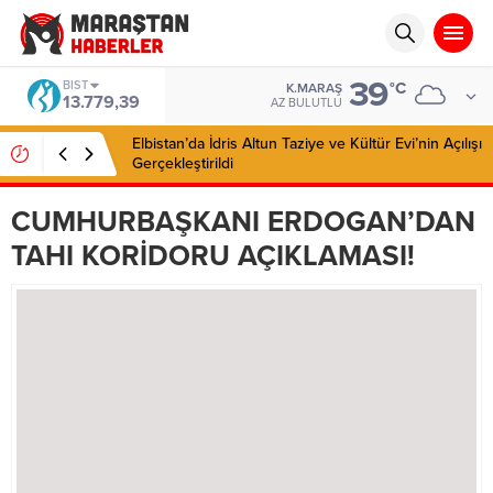
39
BIST
°C
K.MARAŞ
13.779,39
AZ BULUTLU
Elbistan’da İdris Altun Taziye ve Kültür Evi’nin Açılışı
Gerçekleştirildi
CUMHURBAŞKANI ERDOGAN’DAN
TAHI KORİDORU AÇIKLAMASI!