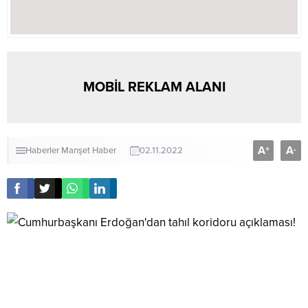
MOBİL REKLAM ALANI
A
A
+
-
Haberler
Manşet Haber
02.11.2022
Cumhurbaşkanı Recep Tayyip Erdoğan, “Onu bana
bırakın. Önce ABD Başkanı Biden’a sonra size
anlatacağım” dedi.