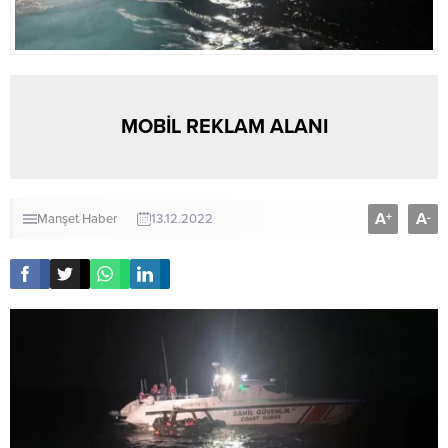
MOBİL REKLAM ALANI
A
A
+
-
Manşet Haber
13.12.2022