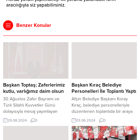
aracılığıyla siz yapabilirsiniz.
Benzer Konular
Başkan Toptaş; Zaferlerimiz
Başkan Kıraç Belediye
kutlu, varlığımız daim olsun
Personelleri İle Toplantı Yaptı
30 Ağustos Zafer Bayramı ve
Afşin Belediye Başkanı Koray
Türk Silahlı Kuvvetler Günü
Kıraç, belediye personelleriyle
dolayısıyla mesaj yayımlayan
düzenlenen toplantıda bir araya
Onikişubat Belediye Başkanı
geldi. Toplantı, belediyenin
29.08.2024
0
03.06.2024
0
Hanifi Toptaş, “Ecdadımızın 30
hizmet kalitesini artırmak,
Ağustos 1922’de kazandığı bu
vatandaşların ihtiyaçlarına daha
büyük zafer, asil milletimizin
etkin çözümler sunmak ve