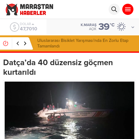
39
DOLAR
°C
K.MARAŞ
47,7010
AÇIK
Uluslararası Bisiklet Yarışması’nda En Zorlu Etap
Tamamlandı
Datça’da 40 düzensiz göçmen
kurtarıldı