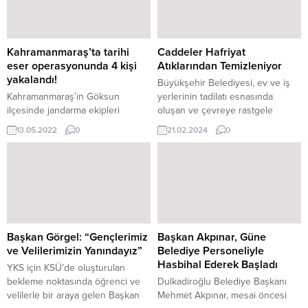
koşulları nedeniyle
Bu kapsamda Ulaşım Hizmetleri
Kahramanmaraş Büyükşehir
Dairesi Başkanlığı
Belediyesi, vatandaşların ulaşım
koordinesindeki ekipler
güvenliğini sağlamak ve günlük
tarafından şehrin muhtelif
Kahramanmaraş’ta tarihi
Caddeler Hafriyat
yaşamın aksamaması için yoğun
yerlerinde trafik levha ve
eser operasyonunda 4 kişi
Atıklarından Temizleniyor
bir mesai harcıyor. Bu kapsamda,
işaretçilerinde bakım, onarım ve
yakalandı!
Büyükşehir Belediyesi, ev ve iş
özellikle yüksek rakımlı kırsal
yenileme çalışmaları
Kahramanmaraş’ın Göksun
yerlerinin tadilatı esnasında
bölgelerde kar küreme...
gerçekleştiriliyor....
ilçesinde jandarma ekipleri
oluşan ve çevreye rastgele
tarafından yapılan istihbarı çalışma
bırakılan hafriyat atıklarını
13.05.2022
0
21.02.2024
0
neticesi durdurulan bir araçta
bulundukları yerden kaldırarak
yapılan aramada Roma dönemine
çevre ve görüntü kirliliğinin
ait tarihi eserler ele geçirildi, 4
önüne geçiyor. Şehrin imarı ve
şüpheli de gözaltına alındı.
inşası noktasında tüm alanlarda
çalışmalarını hummalı bir şekilde
sürdüren Kahramanmaraş
Büyükşehir Belediyesi, ev ve iş
yerlerinin tadilatı esnasında
Başkan Görgel: “Gençlerimiz
Başkan Akpınar, Güne
oluşan ve çevreye rastgele
ve Velilerimizin Yanındayız”
Belediye Personeliyle
bırakılan...
Hasbihal Ederek Başladı
YKS için KSÜ’de oluşturulan
bekleme noktasında öğrenci ve
Dulkadiroğlu Belediye Başkanı
velilerle bir araya gelen Başkan
Mehmet Akpınar, mesai öncesi