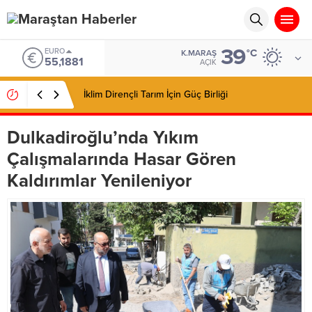
39
EURO
°C
K.MARAŞ
55,1881
AÇIK
İklim Dirençli Tarım İçin Güç Birliği
Dulkadiroğlu’nda Yıkım
Çalışmalarında Hasar Gören
Kaldırımlar Yenileniyor