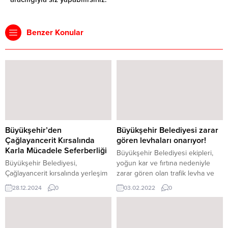
Benzer Konular
Büyükşehir’den
Büyükşehir Belediyesi zarar
Çağlayancerit Kırsalında
gören levhaları onarıyor!
Karla Mücadele Seferberliği
Büyükşehir Belediyesi ekipleri,
Büyükşehir Belediyesi,
yoğun kar ve fırtına nedeniyle
Çağlayancerit kırsalında yerleşim
zarar gören olan trafik levha ve
yerlerini ulaşıma açık tutmak için
işaretçilerini onarıyor.
28.12.2024
0
03.02.2022
0
kar küreme ve tuzlama
Kahramanmaraş Büyükşehir
çalışmalarını kesintisiz
Belediyesi, şehir genelinde
sürdürüyor. Şehir genelinde
ulaşımda güvenliği sağlamak için
etkisini sürdüren olumsuz hava
çalışmalarını aralıksız sürdürüyor.