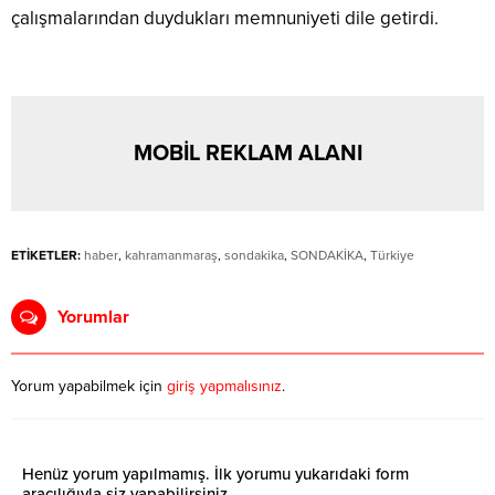
çalışmalarından duydukları memnuniyeti dile getirdi.
MOBİL REKLAM ALANI
ETİKETLER:
haber
,
kahramanmaraş
,
sondakika
,
SONDAKİKA
,
Türkiye
Yorumlar
Yorum yapabilmek için
giriş yapmalısınız
.
Henüz yorum yapılmamış. İlk yorumu yukarıdaki form
aracılığıyla siz yapabilirsiniz.