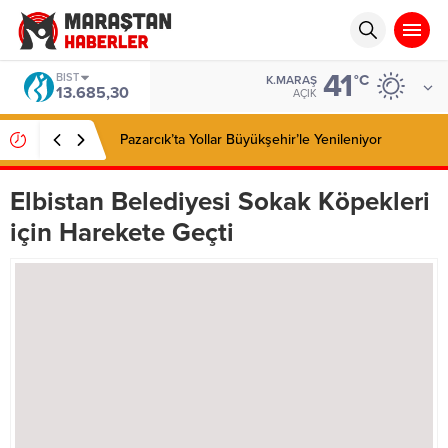
41
BIST
°C
K.MARAŞ
13.685,30
AÇIK
Pazarcık’ta Yollar Büyükşehir’le Yenileniyor
Elbistan Belediyesi Sokak Köpekleri
için Harekete Geçti