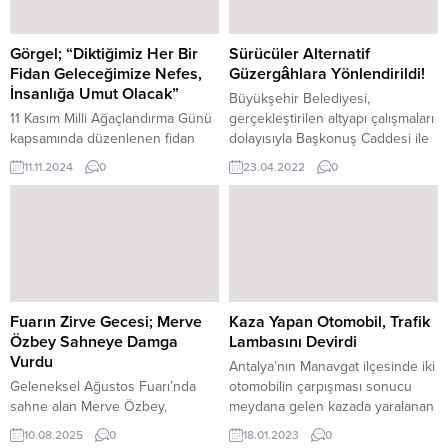
Görgel; “Diktiğimiz Her Bir
Sürücüler Alternatif
Fidan Geleceğimize Nefes,
Güzergâhlara Yönlendirildi!
İnsanlığa Umut Olacak”
Büyükşehir Belediyesi,
11 Kasım Milli Ağaçlandırma Günü
gerçekleştirilen altyapı çalışmaları
kapsamında düzenlenen fidan
dolayısıyla Başkonuş Caddesi ile
dikim programına katılan Başkan
Prof. Dr. Necmettin Erbakan
11.11.2024
0
23.04.2022
0
Görgel, “Şehrimizin doğasını
Bulvarı’nın kesişim noktasındaki
korumak, çevre bilincini her yaş
kavşaktan itibaren Başkonuş
grubuna aşılamak ve daha
Caddesi istikametindeki kısmın 24
yaşanabilir bir çevre oluşturmak
Nisan – 1 Mayıs tarihleri arasında
için var gücümüzle çalışmaya
trafiğe kapalı olacağını duyurdu.
devam ediyoruz ve edeceğiz”
Sürücülerden alternatif
dedi. Kahramanmaraş Büyükşehir
güzergâhları kullanmaları istendi.
Belediye Başkanı Fırat Görgel, 11
Fuarın Zirve Gecesi; Merve
Kaza Yapan Otomobil, Trafik
Kasım Milli Ağaçlandırma Günü
Özbey Sahneye Damga
Lambasını Devirdi
dolayısıyla Osman...
Vurdu
Antalya’nın Manavgat ilçesinde iki
Geleneksel Ağustos Fuarı’nda
otomobilin çarpışması sonucu
sahne alan Merve Özbey,
meydana gelen kazada yaralanan
müzikseverlere unutulmaz bir
olmazken, araçlardan bir tanesi
10.08.2025
0
18.01.2023
0
gece yaşattı. Konser boyunca
trafik lambasını devirdi. Kaza,