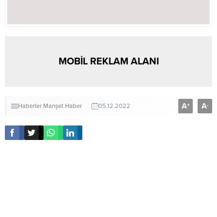
MOBİL REKLAM ALANI
A
A
+
-
Haberler
Manşet Haber
05.12.2022
Kahramanmaraş’ın Elbistan ilçesinde, sokak
köpekleri toplanıp hayvan barınağında sağlık
kontrolünden geçirilmeye başlandı.