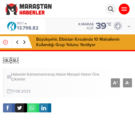
39
BIST
°C
K.MARAŞ
13.798,82
AÇIK
Büyükşehir, Elbistan Kırsalında 10 Mahallenin
Kullandığı Grup Yolunu Yeniliyor
￼￼
Haberler
Kahramanmaraş Haber
Manşet Haber
Öne
Çıkanlar
A
A
+
-
17.08.2023