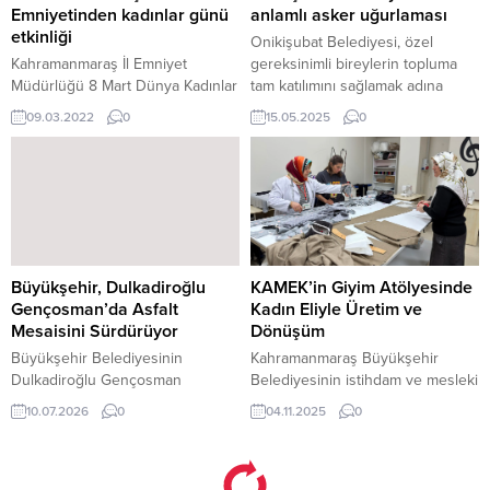
Kahramanmaraş, kültür ve sanat
olarak düzenlediği etkinliklerle
Emniyetinden kadınlar günü
anlamlı asker uğurlaması
dolu günlere...
manevi atmosferi
etkinliği
Onikişubat Belediyesi, özel
zenginleştirmeye devam ediyor.
Kahramanmaraş İl Emniyet
gereksinimli bireylerin topluma
Bu kapsamda Mehmet...
Müdürlüğü 8 Mart Dünya Kadınlar
tam katılımını sağlamak adına
Günü dolayısıyla bir etkinlik
anlamlı bir etkinliğe daha imza attı.
09.03.2022
0
15.05.2025
0
düzenlendi.
Hamidiye Bekir Topçuoğlu Özel
Eğitim ve Rehabilitasyon
Merkezi’nde eğitim gören down
sendromlu öğrenciler ile özel
ihtiyaç sahibi öğrenciler için
temsili asker uğurlama ve terhis
töreni düzenlendi. Ailelerin duygu
dolu anlar yaşadığı etkinlik,
Büyükşehir, Dulkadiroğlu
KAMEK’in Giyim Atölyesinde
katılımcılara unutulmaz...
Gençosman’da Asfalt
Kadın Eliyle Üretim ve
Mesaisini Sürdürüyor
Dönüşüm
Büyükşehir Belediyesinin
Kahramanmaraş Büyükşehir
Dulkadiroğlu Gençosman
Belediyesinin istihdam ve mesleki
Mahallesi’nde sürdürdüğü asfalt
eğitime yönelik önemli
10.07.2026
0
04.11.2025
0
çalışmalarıyla 30001, 30002 ve
projelerinden biri olan Meslek
30014. sokaklar yenilenirken,
Edindirme Kursları’nda (KAMEK)
30026. Sokak’ta sıcak asfalt
yeni dönem eğitimleri tüm hızıyla
serimi tüm hızıyla devam ediyor.
sürüyor. 26 farklı branşta eğitim