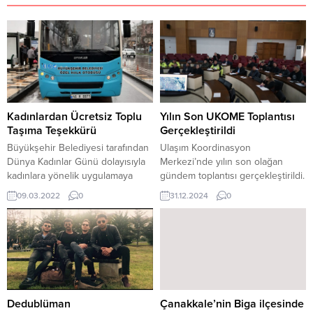
Kadınlardan Ücretsiz Toplu
Yılın Son UKOME Toplantısı
Taşıma Teşekkürü
Gerçekleştirildi
Büyükşehir Belediyesi tarafından
Ulaşım Koordinasyon
Dünya Kadınlar Günü dolayısıyla
Merkezi’nde yılın son olağan
kadınlara yönelik uygulamaya
gündem toplantısı gerçekleştirildi.
konulan ücretsiz toplu taşıma
Toplantıda, Kahramanmaraş
09.03.2022
0
31.12.2024
0
hizmeti beğeniyle karşılandı.
genelinde ulaşım altyapısını
geliştirme ve mevcut sorunlara
çözüm üretme hedefiyle toplam
86 gündem maddesi görüşüldü.
Kahramanmaraş Büyükşehir
Belediyesi ev sahipliğinde Ulaşım
Koordinasyon Merkezi (UKOME)
Olağan Gündem Toplantısı
Dedublüman
Çanakkale’nin Biga ilçesinde