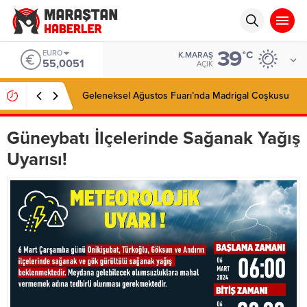
39
EURO
°C
K.MARAŞ
55,0051
AÇIK
Geleneksel Ağustos Fuarı’nda Madrigal Coşkusu
Güneybatı İlçelerinde Sağanak Yağış
Uyarısı!