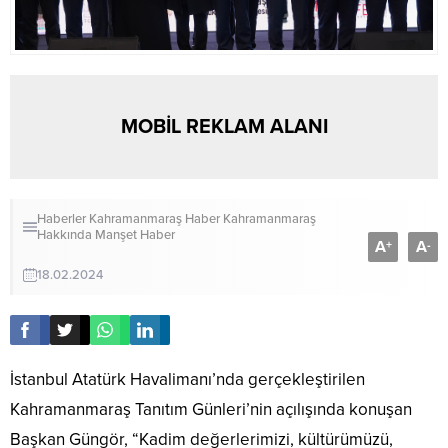
MOBİL REKLAM ALANI
Haberler
Kahramanmaraş Haber
Kahramanmaraş
Hakkında
Manşet Haber
A
A
+
-
18.02.2024
İstanbul Atatürk Havalimanı’nda gerçekleştirilen
Kahramanmaraş Tanıtım Günleri’nin açılışında konuşan
Başkan Güngör, “Kadim değerlerimizi, kültürümüzü,