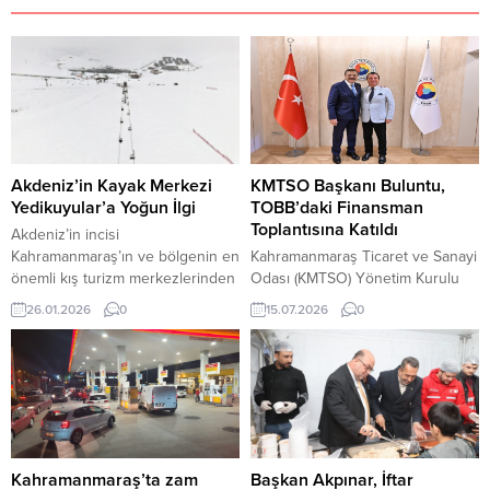
Akdeniz’in Kayak Merkezi
KMTSO Başkanı Buluntu,
Yedikuyular’a Yoğun İlgi
TOBB’daki Finansman
Toplantısına Katıldı
Akdeniz’in incisi
Kahramanmaraş’ın ve bölgenin en
Kahramanmaraş Ticaret ve Sanayi
önemli kış turizm merkezlerinden
Odası (KMTSO) Yönetim Kurulu
biri olan Yedikuyular Kayak
Başkanı Mustafa Buluntu, Türkiye
26.01.2026
0
15.07.2026
0
Merkezi, hafta sonu binlerce
Odalar ve Borsalar Birliği (TOBB)
ziyaretçiyi ağırlayarak bölge
Başkanı M. Rifat
halkının ve çevre illerden gelen
Hisarcıklıoğlu’nun ev sahipliğinde
ziyaretçilerin buluşma noktası
gerçekleştirilen Reel Sektör &
oldu. Bölgenin kış turizmi
Finans Sektörü Diyalog
denildiğinde akla gelen ilk
Güçlendirme Toplantısına katıldı.
adreslerden biri olan Yedikuyular
TOBB İkiz Kuleler’de düzenlenen
Kayak Merkezi, beyaza bürünen
toplantıya; Ziraat Bankası Genel
Kahramanmaraş’ta zam
Başkan Akpınar, İftar