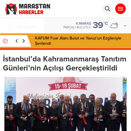
39
EURO
°C
K.MARAŞ
55,0690
PARÇALI BULUTLU
KAFUM Fuar Alanı Bulut ve Yavuz’un Ezgileriyle
Şenlendi
İstanbul’da Kahramanmaraş Tanıtım
Günleri’nin Açılışı Gerçekleştirildi