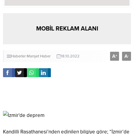
MOBİL REKLAM ALANI
A
A
+
-
Haberler
Manşet Haber
18.10.2022
İzmir’de 3.3 büyüklüğünde deprem meydana
geldi.
Kandilli Rasathanesi’nden edinilen bilgiye göre; “İzmir’de