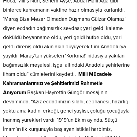
Hoca, Mıllış Nuri, Senem Ayşe, Abdal Halil Ağa gibi
binlerce kahramanın vaktine hazır olmasıyla kurtarıldı.
‘Maraş Bize Mezar Olmadan Düşmana Gülzar Olamaz’
diyen ecdadın bağımsızlık sevdası; yeri geldi kaleme
döküldü beyanname oldu, yeri geldi hutbe oldu, yeri
geldi direniş oldu akın akın büyüyerek tüm Anadolu’ya
yayıldı. Maraş’tan yükselen ‘Korkma!’ nidasıyla yakılan
bağımsızlık meşalesi, işgal altındaki Anadolu şehirlerine
ilham oldu” cümlelerini kaydetti.
Milli Mücadele
Kahramanlarımızı ve Şehitlerimizi Rahmetle
Anıyorum
Başkan Hayrettin Güngör mesajının
devamında, “Aziz ecdadımızın silahı, cephanesi, hazırlığı
yoktu ama kadını erkeği, genci yaşlısı, çoluğu çocuğuyla
inanmış yürekleri vardı. 1919’un Ekim ayında, Sütçü
İmam’ın ilk kurşunuyla başlayan istiklal harbimiz,