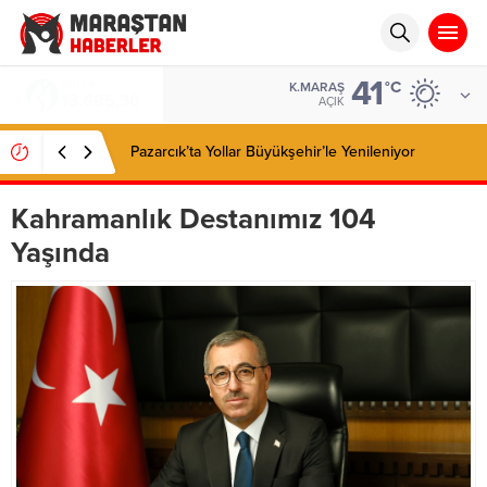
41
BIST
°C
K.MARAŞ
13.685,30
AÇIK
Pazarcık’ta Yollar Büyükşehir’le Yenileniyor
Kahramanlık Destanımız 104
Yaşında