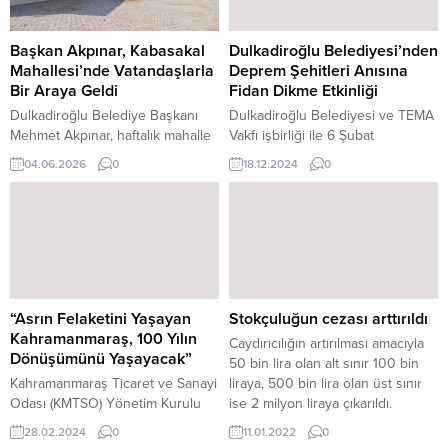
Başkan Akpınar, Kabasakal
Dulkadiroğlu Belediyesi’nden
Mahallesi’nde Vatandaşlarla
Deprem Şehitleri Anısına
Bir Araya Geldi
Fidan Dikme Etkinliği
Dulkadiroğlu Belediye Başkanı
Dulkadiroğlu Belediyesi ve TEMA
Mehmet Akpınar, haftalık mahalle
Vakfı işbirliği ile 6 Şubat
toplantıları kapsamında 92.
depremlerinde hayatını kaybeden
04.06.2026
0
18.12.2024
0
buluşmasını Kabasakal
belediye personelleri ve tüm
Mahallesi’nde gerçekleştirdi.
deprem şehitlerinin anısını
Mahalle sakinlerinin yoğun ilgi
yaşatmak amacıyla anlamlı bir
gösterdiği toplantıda
ağaç dikme etkinliği düzenledi.
vatandaşların talep, öneri ve
Dulkadiroğlu Belediye Başkanı
ihtiyaçları yerinde dinlendi.
Mehmet Akpınar ve TEMA Vakfı İl
Toplantıya Belediye Başkan
Temsilcisi Sayın Abdurrahman
Yardımcıları Ali Üzüm ve Latif
Akbolat öncülüğünde
“Asrın Felaketini Yaşayan
Stokçuluğun cezası arttırıldı
Öztürk ile birim müdürleri de
gerçekleştirilen etkinliğe,
Kahramanmaraş, 100 Yılın
Caydırıcılığın artırılması amacıyla
katıldı. Mahalle sakinleriyle
belediyeye bağlı gençlik
Dönüşümünü Yaşayacak”
50 bin lira olan alt sınır 100 bin
doğrudan temas kuran Başkan
merkezlerinden 100 kişilik bir...
Kahramanmaraş Ticaret ve Sanayi
liraya, 500 bin lira olan üst sınır
Akpınar, iletilen konuların...
Odası (KMTSO) Yönetim Kurulu
ise 2 milyon liraya çıkarıldı.
Başkanı Mustafa Buluntu, 13.
Stokçuluğa karşı caydırıcılığın
28.02.2024
0
11.01.2022
0
Olağan Meclis Toplantısı’nda
artırılmasını da içeren Bazı