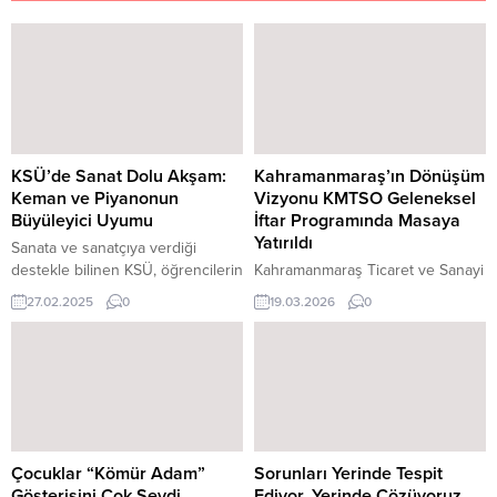
KSÜ’de Sanat Dolu Akşam:
Kahramanmaraş’ın Dönüşüm
Keman ve Piyanonun
Vizyonu KMTSO Geleneksel
Büyüleyici Uyumu
İftar Programında Masaya
Yatırıldı
Sanata ve sanatçıya verdiği
destekle bilinen KSÜ, öğrencilerin
Kahramanmaraş Ticaret ve Sanayi
kültürel ve sanatsal etkinlikler
Odası (KMTSO) tarafından
27.02.2025
0
19.03.2026
0
düzenlemesine olanak tanıyarak
düzenlenen Geleneksel İftar
kampüs yaşamına renk katmaya
Programı ve Genişletilmiş Meclis
devam ediyor. Kahramanmaraş
Toplantısı; kent protokolü, iş
Sütçü İmam Üniversitesinde (KSÜ)
dünyası temsilcileri, meclis üyeleri
sanat dolu bir akşam yaşandı.
ve basın mensuplarının geniş
Açık Sahne Öğrenci Topluluğu
katılımıyla gerçekleştirildi.
tarafından düzenlenen “Keman ve
Programda şehrin yeniden
Piyano Dinletisi” müzikseverleri
yapılanma süreci, ekonomik
Çocuklar “Kömür Adam”
Sorunları Yerinde Tespit
büyüledi. Etkinlik, sanatseverler,
dönüşüm vizyonu ve geleceğe
Gösterisini Çok Sevdi
Ediyor, Yerinde Çözüyoruz