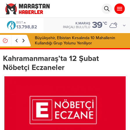
39
BIST
°C
K.MARAŞ
13.798,82
PARÇALI BULUTLU
Büyükşehir, Elbistan Kırsalında 10 Mahallenin
Kullandığı Grup Yolunu Yeniliyor
Kahramanmaraş’ta 12 Şubat
Nöbetçi Eczaneler