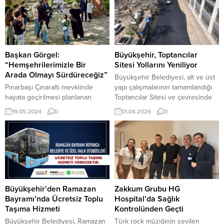
Başkan Görgel:
Büyükşehir, Toptancılar
“Hemşehrilerimizle Bir
Sitesi Yollarını Yeniliyor
Arada Olmayı Sürdüreceğiz”
Büyükşehir Belediyesi, alt ve üst
Pınarbaşı Çınaraltı mevkiinde
yapı çalışmalarının tamamlandığı
hayata geçirilmesi planlanan
Toptancılar Sitesi ve çevresinde
sosyal tesis alanında
yolları yeniliyor. 30 Milyonluk
19.05.2024
0
01.04.2026
0
incelemelerde bulunan Başkan
yatırımla gerçekleştirilen
Fırat Görgel, bölgede
çalışmayla bölgedeki ulaşım
vatandaşlarla da bir araya geldi.
konforunun artırılması
Kahramanmaraş Büyükşehir
hedefleniyor. Kahramanmaraş
Belediye Başkanı Fırat Görgel;
Büyükşehir Belediyesi, şehir
doğası, havası, yeşil alanları ve
genelinde ulaşım standardını
manzarasıyla şehrin en önemli
yükseltmek için yol yatırımlarına
turizm alanlarından Pınarbaşı
hız kesmeden devam ediyor.
Büyükşehir’den Ramazan
Zakkum Grubu HG
Çınaraltı mevkiinde hayata
Vatandaşların daha güvenli,
Bayramı’nda Ücretsiz Toplu
Hospital’da Sağlık
geçirilmesi planlanan sosyal tesis
konforlu ve kesintisiz ulaşım
Taşıma Hizmeti
Kontrolünden Geçti
alanında incelemelerde bulundu.
imkânına kavuşmasını hedefleyen
Büyükşehir Belediyesi, Ramazan
Türk rock müziğinin sevilen