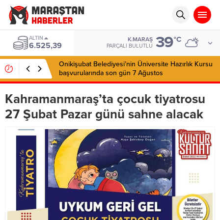
39
ALTIN
°C
K.MARAŞ
6.525,39
PARÇALI BULUTLU
Onikişubat Belediyesi’nin Üniversite Hazırlık Kursu
başvurularında son gün 7 Ağustos
Kahramanmaraş’ta çocuk tiyatrosu
27 Şubat Pazar günü sahne alacak