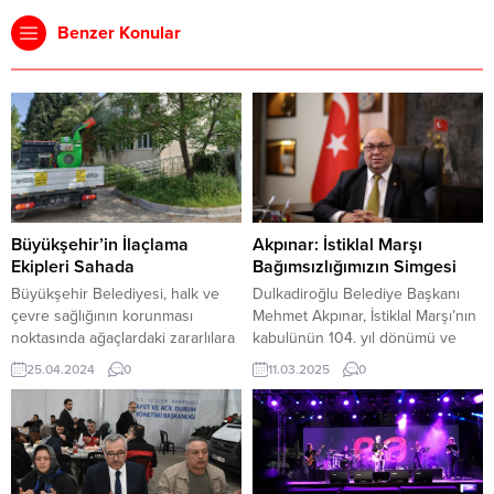
Benzer Konular
Büyükşehir’in İlaçlama
Akpınar: İstiklal Marşı
Ekipleri Sahada
Bağımsızlığımızın Simgesi
Büyükşehir Belediyesi, halk ve
Dulkadiroğlu Belediye Başkanı
çevre sağlığının korunması
Mehmet Akpınar, İstiklal Marşı’nın
noktasında ağaçlardaki zararlılara
kabulünün 104. yıl dönümü ve
karşı şehir genelinde ilaçlama
Mehmet Akif Ersoy’u Anma Günü
25.04.2024
0
11.03.2025
0
uygulamalarını periyodik olarak
dolayısıyla bir mesaj yayımladı.
yoğun bir şekilde sürdürüyor.
Başkan Akpınar, mesajında milli
Kent estetiğini sağlamak için
mücadelenin sembolü olan İstiklal
faaliyetlerini kesintisiz sürdüren
Marşı’nın, milletimizin bağımsızlık
ve yeşil alanları yaza hazırlayan
ruhunu ve vatan sevgisini en
Kahramanmaraş Büyükşehir
güçlü şekilde yansıttığını belirtti.