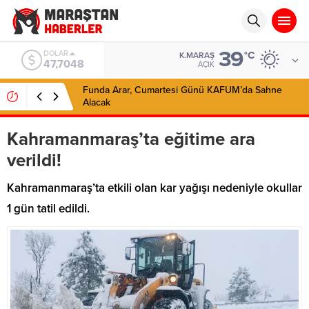
39
EURO
°C
K.MARAŞ
55,0748
AÇIK
Funda Arar, Cumartesi Günü KAFUM’da Sahne
Alacak
Kahramanmaraş’ta eğitime ara
verildi!
Kahramanmaraş’ta etkili olan kar yağışı nedeniyle okullar
1 gün tatil edildi.