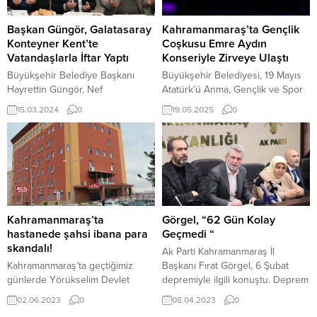
Belediyesi, havaların ısınmasıyla
Mehmet Akif Ersoy’un, bu anlamlı
birlikte ağaçlarda artış gösteren
eseri kaleme alırken taşıdığı...
Başkan Güngör, Galatasaray
Kahramanmaraş’ta Gençlik
zararlılara karşı ilaçlama
Konteyner Kent’te
Coşkusu Emre Aydın
uygulamalarına da yoğun bir
Vatandaşlarla İftar Yaptı
Konseriyle Zirveye Ulaştı
şekilde...
Büyükşehir Belediye Başkanı
Büyükşehir Belediyesi, 19 Mayıs
Hayrettin Güngör, Nef
Atatürk’ü Anma, Gençlik ve Spor
Galatasaray Konteyner Kent’te
Bayramı kutlamaları çerçevesinde
15.03.2024
0
19.05.2025
0
vatandaşlarla bir araya gelerek
Emre Aydın konseri düzenledi.
iftar yaptı. Şehrin farklı
Konser boyunca alanı dolduran
noktalarında vatandaşlarla bir
binlerce kişi, alkışlarla sanatçıya
araya gelen ve iftar sofralarına
eşlik ederken cep telefonlarının
misafir olan Kahramanmaraş
ışıklarıyla da geceye renk kattı.
Büyükşehir Belediye Başkanı
Kahramanmaraş Büyükşehir
Hayrettin Güngör, Ramazan’ın
Belediyesi tarafından 19 Mayıs
dördüncü gününde Nef
Atatürk’ü Anma, Gençlik ve Spor
Kahramanmaraş’ta
Görgel, “62 Gün Kolay
Galatasaray Kontyener Kent’te
Bayramı kutlamaları çerçevesinde
hastanede şahsi ibana para
Geçmedi “
vatandaşlarla birlikte iftar yaptı.
düzenlenen “Gençlik Günleri...
skandalı!
Ak Parti Kahramanmaraş İl
İftar çadırında vatandaşlarla
Kahramanmaraş’ta geçtiğimiz
Başkanı Fırat Görgel, 6 Şubat
sohbet ederek Ramazan...
günlerde Yörükselim Devlet
depremiyle ilgili konuştu. Deprem
Hastanesinde, bir hastaya yapılan
sürecini değerlendiren Görgel,
02.06.2023
0
08.04.2023
0
PRP iğnesi sonrasında şahsi
sürecin zor geçtiğini ama birçok