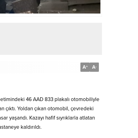
A
A
+
-
önetimindeki 46 AAD 833 plakalı otomobiliyle
n çıktı. Yoldan çıkan otomobil, çevredeki
r yaşandı. Kazayı hafif sıyrıklarla atlatan
staneye kaldırıldı.