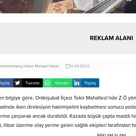
REKLAM ALANI
hramanmaraş Haber
Manşet Haber
12.04.2022
Paylaş
Tweetle
Gönder
Paylaş
en bilgiye göre, Onikişubat İlçesi Tekir Mahallesi’nde Z.Ö y
halinde iken direksiyon hakimiyetini kaybetmesi sonucu yolda
erine çarparak ancak durabildi. Kazada büyük çapta maddi hasa
, ihbar üzerine olay yerine gelen sağlık ekipleri tarafından ha
REKLAM ALANI