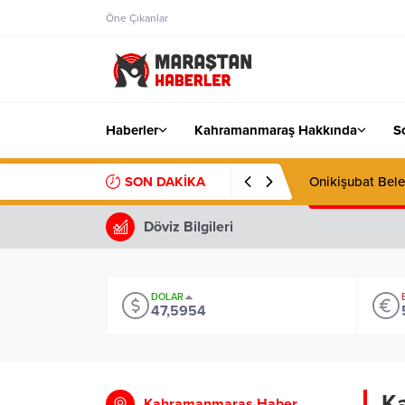
Öne Çıkanlar
Haberler
Kahramanmaraş Hakkında
S
SON DAKİKA
Onikişubat Bele
Döviz Bilgileri
DOLAR
47,5954
Ka
Kahramanmaraş Haber