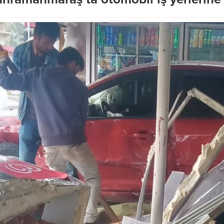
’nda Geleceğe Yön
rojeler Bir Bir Hayata
Başkan Akpınar’dan Doğu
Gelişim Planı için acil çağrı