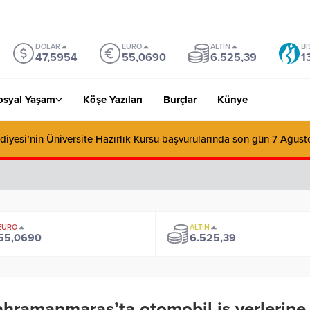
DOLAR
EURO
ALTIN
BI
47,5954
55,0690
6.525,39
1
osyal Yaşam
Köşe Yazıları
Burçlar
Künye
diyesi’nin Üniversite Hazırlık Kursu başvurularında son gün 7 Ağust
EURO
ALTIN
55,0690
6.525,39
hramanmaraş’ta otomobil iş yerlerine 