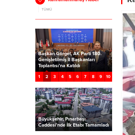
TÜMÜ
ürü Necati
maraş’ta
yük Altyapı
Başkan Görgel, AK Parti 180.
Türkoğlu
Birini
Genişletilmiş İl Başkanları
Verecek P
z”
Toplantısı’na Katıldı
Geçiyor
2
1
3
4
5
6
7
8
9
10
Büyükşehir, Pınarbaşı
Caddesi’nde İlk Etabı Tamamladı