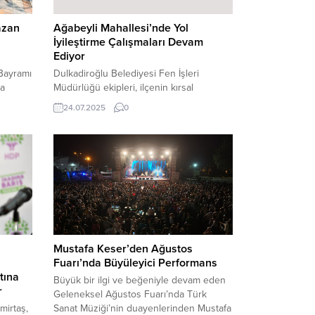
azan
Ağabeyli Mahallesi’nde Yol
İyileştirme Çalışmaları Devam
Ediyor
Bayramı
Dulkadiroğlu Belediyesi Fen İşleri
da
Müdürlüğü ekipleri, ilçenin kırsal
malarını
mahallelerinde ulaşım konforunu artırmak
24.07.2025
0
pler
amacıyla yürüttüğü yol iyileştirme
.
çalışmalarına Ağabeyli Mahallesi’nde
iyesi,
devam ediyor. Mevcut yolların bakım,
arını
onarım ve genişletme işlemleriyle
dde,
mahalle sakinlerinin ulaşımını
kolaylaştırmayı hedefleyen çalışmalar
n evsel
bölge halkı tarafından memnuniyetle
re
karşılandı.Bozulan ve zamanla
deformasyona uğrayan yolların stabilize
malzeme ile güçlendirilmesi, su
Mustafa Keser’den Ağustos
birikintilerine...
Fuarı’nda Büyüleyici Performans
tına
Büyük bir ilgi ve beğeniyle devam eden
r
Geleneksel Ağustos Fuarı’nda Türk
mirtaş,
Sanat Müziği’nin duayenlerinden Mustafa