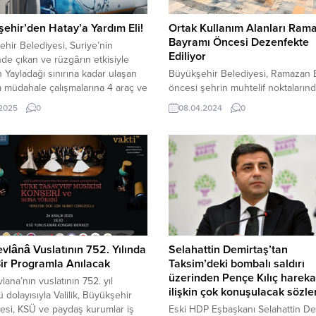
ehir’den Hatay’a Yardım Eli!
Ortak Kullanım Alanları Ram
Bayramı Öncesi Dezenfekte
hir Belediyesi, Suriye’nin
Ediliyor
de çıkan ve rüzgârın etkisiyle
n Yayladağı sınırına kadar ulaşan
Büyükşehir Belediyesi, Ramazan 
 müdahale çalışmalarına 4 araç ve
öncesi şehrin muhtelif noktaların
nelle destek veriyor.
ilaçlama ve dezenfeksiyon uygula
.2025
0
08.04.2024
0
anmaraş Büyükşehir Belediyesi,
yoğun bir şekilde sürdürüyor. Eki
 acil durumlara karşı sergilediği
bayram boyunca da sahada olacak
lığı bir kez daha ortaya koydu.
Kahramanmaraş Büyükşehir Beled
’nin dört bir yanında yaşanan
şehirde Ramazan Bayramı hazırlıkl
lere müdahale noktasında aktif rol
yoğun bir şekilde sürdürüyor. Ca
n Büyükşehir,...
bulvar, meydan gibi ortak kullanım
alanlarında çevreye rastgele atıla
ve ambalaj atıkları toplanarak çev
kirliliğinin...
vlânâ Vuslatının 752. Yılında
Selahattin Demirtaş’tan
ir Programla Anılacak
Taksim’deki bombalı saldırı
üzerinden Pençe Kılıç hareka
lana’nın vuslatının 752. yıl
ilişkin çok konuşulacak sözle
dolayısıyla Valilik, Büyükşehir
esi, KSÜ ve paydaş kurumlar iş
Eski HDP Eşbaşkanı Selahattin De