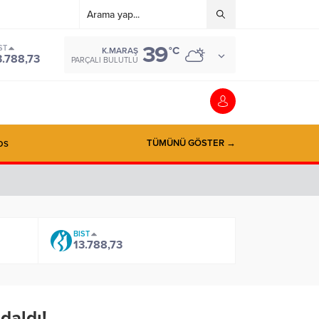
39
ST
°C
K.MARAŞ
3.788,73
PARÇALI BULUTLU
os
TÜMÜNÜ GÖSTER →
BIST
13.788,73
daldı!