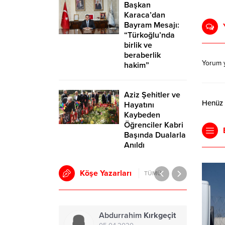
Başkan
Karaca’dan
Bayram Mesajı:
“Türkoğlu’nda
birlik ve
beraberlik
Yorum 
hakim”
Aziz Şehitler ve
Henüz y
Hayatını
Kaybeden
Öğrenciler Kabri
Başında Dualarla
Anıldı
Köşe Yazarları
TÜMÜ
Abdurrahim
Kırkgeçit