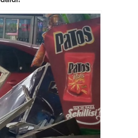
Büyükşehir’den, Dulkadiroğlu
Menderes Mahallesi’nde
Büyükşehir’den LGS Günü
Kesintisiz Asfalt Mesaisi
Öğrenci ve Velilere Tam De