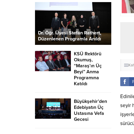
Dr. Öğr. Üyesi Stefan Rathert,
Düzenlenen Programla Anıldı
KSÜ Rektörü
Okumuş,
“Maraş’ın Üç
Ka
Beyi” Anma
Programına
Katıldı
Edinil
Büyükşehir’den
seyir 
Edebiyatın Üç
Ustasına Vefa
işyerl
Gecesi
sürücü