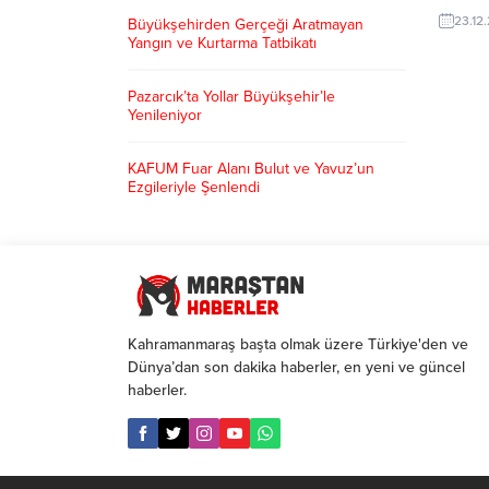
birliği
23.12
Büyükşehirden Gerçeği Aratmayan
Yunus 
Yangın ve Kurtarma Tatbikatı
program
19.30’
Pazarcık’ta Yollar Büyükşehir’le
vatanda
Yenileniyor
Büyükşe
vuslatı
paydaş 
KAFUM Fuar Alanı Bulut ve Yavuz’un
Ezgileriyle Şenlendi
Kahramanmaraş başta olmak üzere Türkiye'den ve
Dünya’dan son dakika haberler, en yeni ve güncel
haberler.