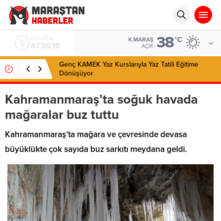
38
EURO
°C
K.MARAŞ
54,9859
AÇIK
Genç KAMEK Yaz Kurslarıyla Yaz Tatili Eğitime
Dönüşüyor
Kahramanmaraş’ta soğuk havada
mağaralar buz tuttu
Kahramanmaraş’ta mağara ve çevresinde devasa
büyüklükte çok sayıda buz sarkıtı meydana geldi.