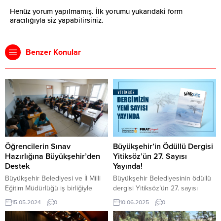
Henüz yorum yapılmamış. İlk yorumu yukarıdaki form
aracılığıyla siz yapabilirsiniz.
Benzer Konular
Öğrencilerin Sınav
Büyükşehir’in Ödüllü Dergisi
Hazırlığına Büyükşehir’den
Yitiksöz’ün 27. Sayısı
Destek
Yayında!
Büyükşehir Belediyesi ve İl Milli
Büyükşehir Belediyesinin ödüllü
Eğitim Müdürlüğü iş birliğiyle
dergisi Yitiksöz’ün 27. sayısı
şehir genelinde 8 ve 12. sınıf
okurlarla buluştu. Derginin yeni
15.05.2024
0
10.06.2025
0
öğrencilerine yönelik LGS ve TYT
sayısına e-dergi formatında
deneme sınavı düzenlendi. 491
Büyükşehir Belediyesinin internet