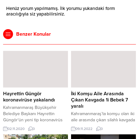
Henüz yorum yapılmamış. İlk yorumu yukarıdaki form
aracılığıyla siz yapabilirsiniz.
Benzer Konular
Hayrettin Güngör
İki Komşu Aile Arasında
koronavirüse yakalandı
Çıkan Kavgada 1i Bebek 7
yaralı
Kahramanmaraş Büyükşehir
Belediye Başkanı Hayrettin
Kahramanmaraş’ta komşu olan iki
Güngör‘ün yeni tip koronavirüs
aile arasında çıkan silahlı kavgada
(Kovid-19) testi pozitif çıktı.
1’i bebek 7 kişi yaralandı.
02.11.2020
0
09.11.2022
0
Kahramanmaraş Büyükşehir
Kahramanmaraş’ta komşu olan iki
Belediye Başkanı Güngör, şu
aile arasında çıkan silahlı kavgada