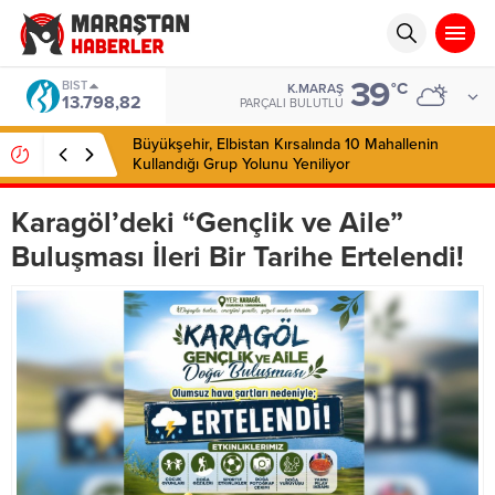
39
BIST
°C
K.MARAŞ
13.798,82
PARÇALI BULUTLU
Büyükşehir, Elbistan Kırsalında 10 Mahallenin
Kullandığı Grup Yolunu Yeniliyor
Karagöl’deki “Gençlik ve Aile”
Buluşması İleri Bir Tarihe Ertelendi!