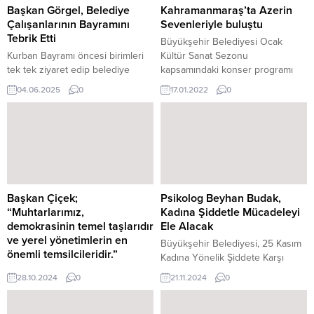
Başkan Görgel, Belediye
Kahramanmaraş’ta Azerin
Çalışanlarının Bayramını
Sevenleriyle buluştu
Tebrik Etti
Büyükşehir Belediyesi Ocak
Kurban Bayramı öncesi birimleri
Kültür Sanat Sezonu
tek tek ziyaret edip belediye
kapsamındaki konser programı
personellerinin bayramını tebrik
sonrası konuşan ünlü sanatçı
04.06.2025
0
17.01.2022
0
eden Başkan Görgel, “Tüm
Azerin, “İstiklal Madalyalı şehirde
çalışma arkadaşlarıma gönülden
bir konser vermek beni çok
teşekkür ediyor, aileleriyle birlikte
gururlandırıldı. Kahraman
huzurlu, sağlıklı ve bereketli bir
şehirden Karabağ’a ve tüm Türk
bayram geçirmelerini diliyorum”
yurtlarına selam olsun” ifadelerine
dedi. Kahramanmaraş Büyükşehir
yer verdi. Kahramanmaraş
Belediye Başkanı Fırat Görgel,
Büyükşehir Belediyesi tarafından
Kurban Bayramı öncesi belediye
düzenlenen Ocak Kültür Sanat
Başkan Çiçek;
Psikolog Beyhan Budak,
personelleriyle bir araya gelerek
Sezonu’nda birbirinden ünlü
“Muhtarlarımız,
Kadına Şiddetle Mücadeleyi
bayramlarını kutladı. Genel
isimler sanatseverlerle buluşmayı
demokrasinin temel taşlarıdır
Ele Alacak
Sekreter...
sürdürüyor....
ve yerel yönetimlerin en
Büyükşehir Belediyesi, 25 Kasım
önemli temsilcileridir.”
Kadına Yönelik Şiddete Karşı
Kahramanmaraş’ta faaliyet
Uluslararası Mücadele Günü’nde
28.10.2024
0
21.11.2024
0
gösteren önemli iş insanlarından
Psikolog Beyhan Budak’ın
Mustafa Çiçek, muhtarlarla bir
katılımıyla “Birlikte İyi Hissetmek”
araya gelerek yerel yönetimin
konulu konferans düzenleyecek.