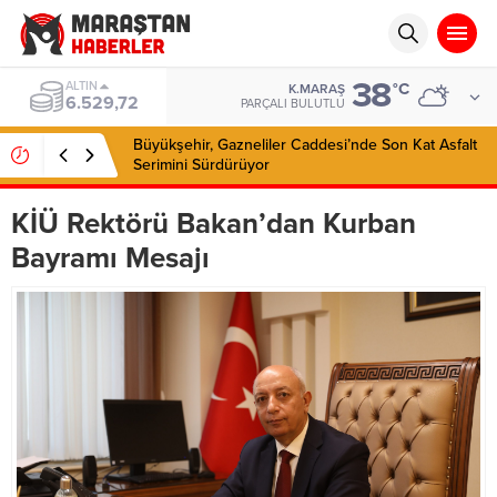
38
BIST
°C
K.MARAŞ
13.703,13
PARÇALI BULUTLU
Büyükşehir, Gazneliler Caddesi’nde Son Kat Asfalt
Serimini Sürdürüyor
KİÜ Rektörü Bakan’dan Kurban
Bayramı Mesajı