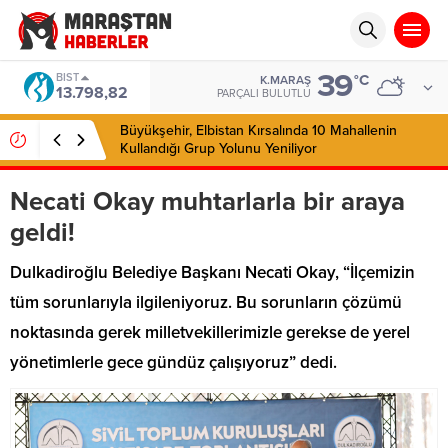
39
BIST
°C
K.MARAŞ
13.798,82
PARÇALI BULUTLU
Büyükşehir, Elbistan Kırsalında 10 Mahallenin
Kullandığı Grup Yolunu Yeniliyor
Necati Okay muhtarlarla bir araya
geldi!
Dulkadiroğlu Belediye Başkanı Necati Okay, “İlçemizin
tüm sorunlarıyla ilgileniyoruz. Bu sorunların çözümü
noktasında gerek milletvekillerimizle gerekse de yerel
yönetimlerle gece gündüz çalışıyoruz” dedi.