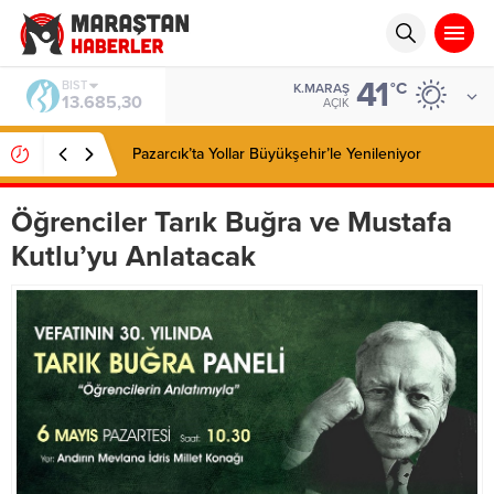
41
BIST
°C
K.MARAŞ
13.685,30
AÇIK
Pazarcık’ta Yollar Büyükşehir’le Yenileniyor
Öğrenciler Tarık Buğra ve Mustafa
Kutlu’yu Anlatacak