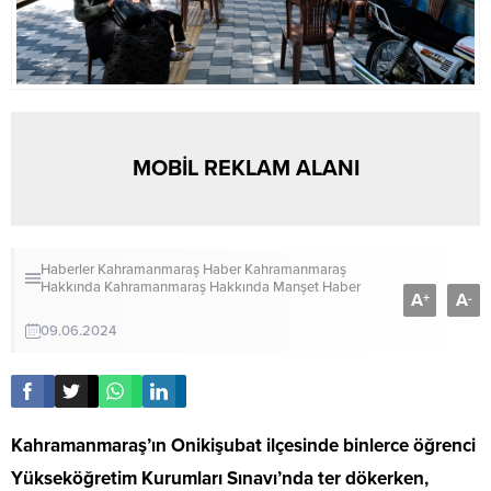
MOBİL REKLAM ALANI
Haberler
Kahramanmaraş Haber
Kahramanmaraş
Hakkında
Kahramanmaraş Hakkında
Manşet Haber
A
A
+
-
09.06.2024
Kahramanmaraş’ın Onikişubat ilçesinde binlerce öğrenci
Yükseköğretim Kurumları Sınavı’nda ter dökerken,