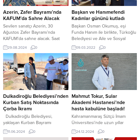
Azerin, Zafer Bayramı’nda
Başkan ve Hanımefendi
KAFUM’da Sahne Alacak
Kadınlar gününü kutladı
Sevilen sanatçı Azerin, 30
Başkan Osman Okumuş, eşi
Ağustos Zafer Bayramı’nda
Funda Hanım ile birlikte, Türkoğlu
KAFUM’da sahne alacak. Saat
Belediyesi ve Aile ve Sosyal
21.30’da başlayacak konsere tüm
Hizmetler ilçe Müdürlüğünde
29.08.2024
0
09.03.2022
0
müzikseverler davet edildi.
çalışan bayan personellerin 8
Kahramanmaraş Büyükşehir
Mart Dünya Kadınlar Gününü
Belediyesinin Uluslararası
kutlayarak, gül takdim ettiler.
Geleneksel Ağustos Fuarı,
birbirinden eğlenceli programlarla
devam ederken 30 Ağustos Zafer
Bayramı dolayısıyla çok özel bir
etkinlik daha düzenlenecek. 30
Dulkadiroğlu Belediyesi’nden
Mahmut Tokur, Sular
Ağustos Cuma günü “Çırpınırdı
Kurban Satış Noktasında
Akademi Hastanesi’nde
Karadeniz” eserinin unutulmaz
Çorba İkramı
hasta kabulüne başladı!
sesi...
​ ​Dulkadiroğlu Belediyesi,
Kahramanmaraş Sütçü İmam
yaklaşan Kurban Bayramı
Üniversitesi’nde uzun yıllar
öncesinde geçici olarak kurulan
boyunca başarılı çalışmalara imza
11.06.2024
0
24.12.2024
0
kurban satış noktasında, kurban
atan Göğüs Cerrahisi Uzmanı Yrd.