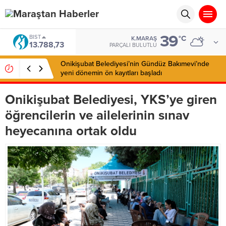
39
DOLAR
°C
K.MARAŞ
47,5954
PARÇALI BULUTLU
Onikişubat Belediyesi’nin Üniversite Hazırlık Kursu
başvurularında son gün 7 Ağustos
Onikişubat Belediyesi, YKS’ye giren
öğrencilerin ve ailelerinin sınav
heyecanına ortak oldu