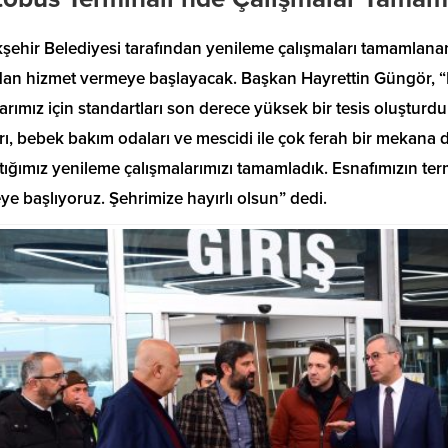
ehir Belediyesi tarafından yenileme çalışmaları tamamlanan
dan hizmet vermeye başlayacak. Başkan Hayrettin Güngör, “H
arımız için standartları son derece yüksek bir tesis oluşturduk
rı, bebek bakım odaları ve mescidi ile çok ferah bir mekana
tığımız yenileme çalışmalarımızı tamamladık. Esnafımızın te
Büyükşehir’den, Dulkadiroğlu
e başlıyoruz. Şehrimize hayırlı olsun” dedi.
kpınar’dan Doğu
Menderes Mahallesi’nde
lanı için acil çağrı
Kesintisiz Asfalt Mesaisi