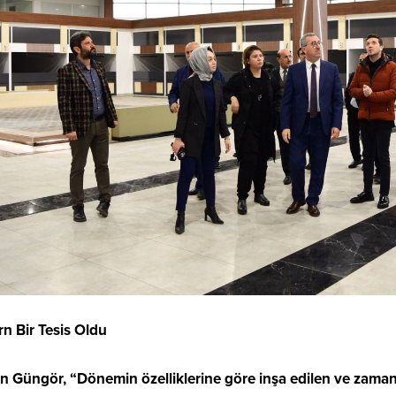
05.04.2020
 Sürecini Avantaja Çevirmek
ün mü?
k tarihi bir çok olaylara şahitlik
ir… Ama yaşadığımız bu süreç
az olan bir salgınla karşı karşıya
ün dünya mücadele içerisinde.
bir an önce salgının bitmesini
atın normale dönmesini dört
ekliyor. Bu süreçte zamanımızın
ı...
n Bir Tesis Oldu
n Güngör, “Dönemin özelliklerine göre inşa edilen ve zaman 