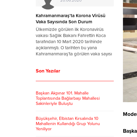
20.06.2020
Kahramanmaraş’ta Korona Virüsü
Korona
Vaka Sayısında Son Durum
Mümk
Ülkemizde görülen ilk Koronavirüs
İnsanlı
vakası Sağlık Bakanı Fahrettin Koca
etmişt
tarafından 10 Mart 2020 tarihinde
emsali 
açıklanmıştı. O tarihten bu yana
ve büt
Kahramanmaraş’ta görülen vaka sayısı
Herkes 
ise haberimizde… Cumhurbaşkanı
ve hay
Erdoğan tarafından açıklanan
gözle b
Son Yazılar
normalleşme tarihleri ve kuralları
tamamın
çerçevesinde virüsün etkilerinden
kurtularak ”Yeni Normal”e dönmeye...
Başkan Akpınar 101. Mahalle
Toplantısında Bağlarbaşı Mahallesi
Sakinleriyle Buluştu
Moder
Büyükşehir, Elbistan Kırsalında 10
Mahallenin Kullandığı Grup Yolunu
Yeniliyor
Başka