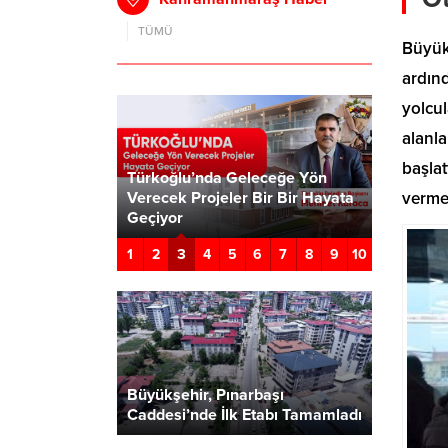
TÜMÜ
Büyükş
ardın
yolcul
alanla
başlat
 Parti 180.
Türkoğlu’nda Geleceğe Yön
vermey
aşkanları
Verecek Projeler Bir Bir Hayata
Başkan A
dı
Geçiyor
Gelişim P
3
1
2
4
5
6
7
8
9
10
Büyükşehir, Pınarbaşı
Caddesi’nde İlk Etabı Tamamladı