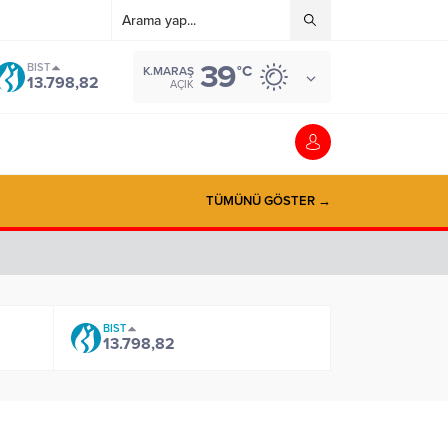
39
BIST
°C
K.MARAŞ
13.798,82
AÇIK
TÜMÜNÜ GÖSTER →
BIST
13.798,82