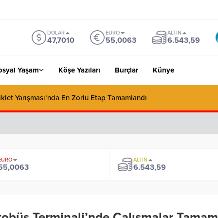
DOLAR
EURO
ALTIN
47,7010
55,0063
6.543,59
osyal Yaşam
Köşe Yazıları
Burçlar
Künye
siklet Yarışması’nda En Zorlu Etap Tamamlandı
EURO
ALTIN
55,0063
6.543,59
obüs Terminali’nde Çalışmalar Tamam