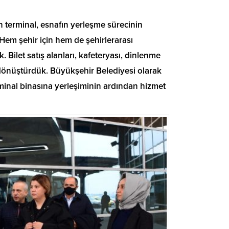
 terminal, esnafın yerleşme sürecinin
em şehir için hem de şehirlerarası
. Bilet satış alanları, kafeteryası, dinlenme
 dönüştürdük. Büyükşehir Belediyesi olarak
rminal binasına yerleşiminin ardından hizmet
Büyükşehir’den LGS Günü
Şehrin Ulaşım Geleceği 
Öğrenci ve Velilere Tam Destek
Toplantısında Ele Alındı