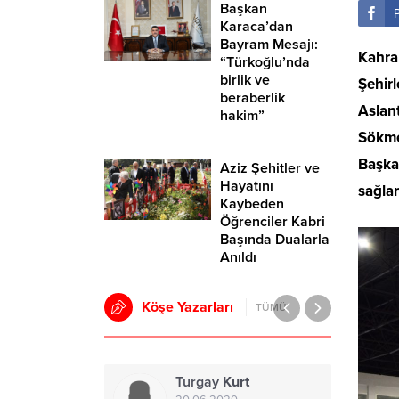
Başkan
Karaca’dan
Bayram Mesajı:
Kahra
“Türkoğlu’nda
birlik ve
Şehirl
beraberlik
Aslant
hakim”
Sökmen
Başkan
Aziz Şehitler ve
Hayatını
sağlan
Kaybeden
Öğrenciler Kabri
Başında Dualarla
Anıldı
Köşe Yazarları
TÜMÜ
Turgay
Kurt