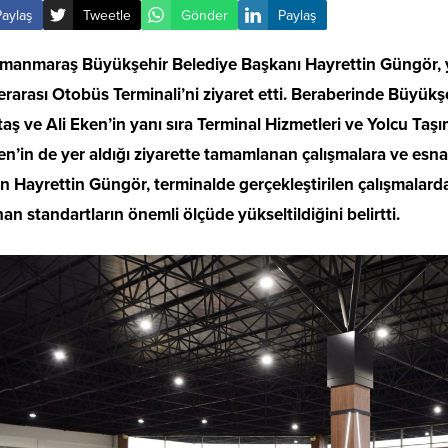
Paylaş
Tweetle
Gönder
Paylaş
manmaraş Büyükşehir Belediye Başkanı Hayrettin Güngör, y
erarası Otobüs Terminali’ni ziyaret etti. Beraberinde Büyük
aş ve Ali Eken’in yanı sıra Terminal Hizmetleri ve Yolcu Ta
’in de yer aldığı ziyarette tamamlanan çalışmalara ve esnafı
 Hayrettin Güngör, terminalde gerçekleştirilen çalışmalard
an standartların önemli ölçüde yükseltildiğini belirtti.
Abdurrahim
Kırkgeçit