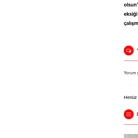
olsun”
eksiğ
çalışm
Yorum 
Henüz y