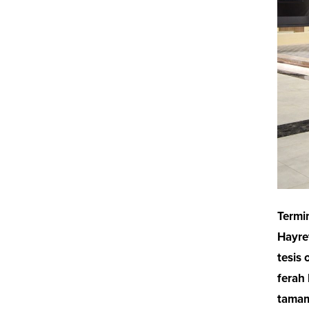
Termin
Hayret
tesis 
ferah 
tamaml