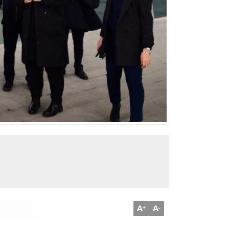
A
A
+
-