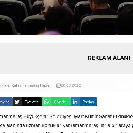
REKLAM ALANI
inlikler
Kahramanmaraş Haber
20.03.2022
Paylaş
Tweetle
Gönder
Paylaş
manmaraş Büyükşehir Belediyesi Mart Kültür Sanat Etkinlikle
a alanında uzman konuklar Kahramanmaraşlılarla bir araya ge