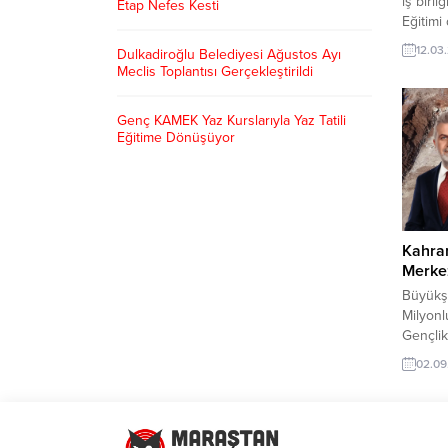
iş birl
Etap Nefes Kesti
Eğitimi
Merkezi
12.03
Dulkadiroğlu Belediyesi Ağustos Ayı
KSÜ Ar
Meclis Toplantısı Gerçekleştirildi
katılım
başarılı
Genç KAMEK Yaz Kurslarıyla Yaz Tatili
aktard
Eğitime Dönüşüyor
Belediy
alanın
kapsam
Üniversit
Kahra
Merkez
Büyükşe
Milyonl
Gençlik
çalışma
02.09
olacak 
sosyal 
Büyükşe
Görgel’