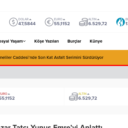
DOLAR
EURO
ALTIN
B
47,5844
55,1152
6.529,72
1
osyal Yaşam
Köşe Yazıları
Burçlar
Künye
neliler Caddesi’nde Son Kat Asfalt Serimini Sürdürüyor
EURO
ALTIN
55,1152
6.529,72
zar Tatcı Yunus Emre’yi Anlattı