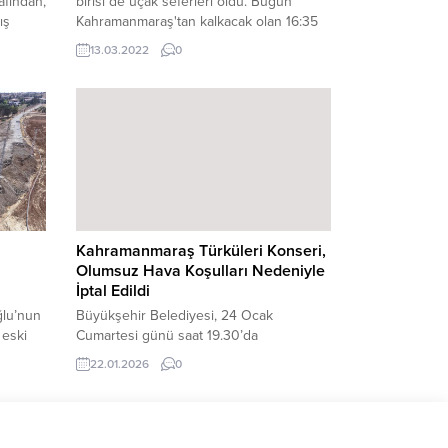
afından,
birisi de uçak seferleri oldu. Bugün
ış
Kahramanmaraş'tan kalkacak olan 16:35
yaya ve
uçağı seferi iptal edildi.
13.03.2022
0
maya
adde,
 tuzlama
Kahramanmaraş Türküleri Konseri,
Olumsuz Hava Koşulları Nedeniyle
İptal Edildi
ğlu’nun
Büyükşehir Belediyesi, 24 Ocak
 eski
Cumartesi günü saat 19.30’da
ımla 53
gerçekleştirilmesi planlanan
22.01.2026
0
Kahramanmaraş Türküleri adlı Türk Halk
ırıyor.
Müziği konseri, olumsuz hava koşulları
iyesi,
nedeniyle iptal edildiğini duyurdu.
Kahramanmaraş Büyükşehir Belediyesi