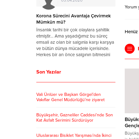
05.04.2020
Yorum 
a Virüsü
Korona Sürecini Avantaja Çevirmek
rum
Mümkün mü?
ronavirüs
İnsanlık tarihi bir çok olaylara şahitlik
Henüz y
ettin Koca
etmiştir… Ama yaşadığımız bu süreç
arihinde
emsali az olan bir salgınla karşı karşıya
u yana
ve bütün dünya mücadele içerisinde.
 vaka sayısı
Herkes bir an önce salgının bitmesini
başkanı
ve hayatın normale dönmesini dört
anan
gözle bekliyor. Bu süreçte zamanımızın
Son Yazılar
ralları
tamamını...
lerinden
 dönmeye...
Vali Ünlüer ve Başkan Görgel’den
Vakıflar Genel Müdürlüğü’ne ziyaret
Büyükşehir, Gazneliler Caddesi’nde Son
Büyükş
Kat Asfalt Serimini Sürdürüyor
Gençle
Büyükşe
Uluslararası Bisiklet Yarışması’nda İkinci