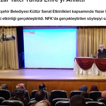
ehir Belediyesi Kültür Sanat Etkinlikleri kapsamında Yazar 
i etkinliği gerçekleştirildi. NFK’da gerçekleştirilen söyleşiyi s
’nda Geleceğe Yön
rojeler Bir Bir Hayata
Başkan Akpınar’dan Doğu
Gelişim Planı için acil çağrı