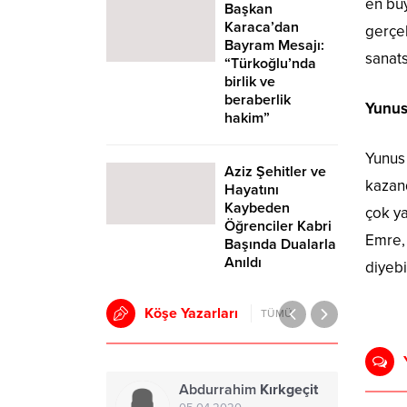
en büy
Başkan
Karaca’dan
gerçek
Bayram Mesajı:
sanats
“Türkoğlu’nda
birlik ve
beraberlik
Yunus
hakim”
Yunus 
Aziz Şehitler ve
kazand
Hayatını
Kaybeden
çok ya
Öğrenciler Kabri
Emre, 
Başında Dualarla
Anıldı
diyebi
Köşe Yazarları
TÜMÜ
Abdurrahim
Kırkgeçit