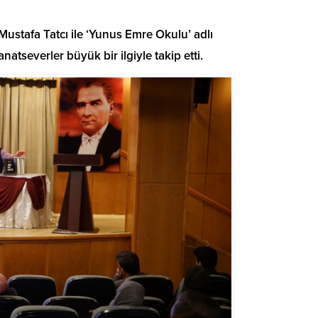
Mustafa Tatcı ile ‘Yunus Emre Okulu’ adlı
anatseverler büyük bir ilgiyle takip etti.
Büyükşehir’den, Dulkadiroğlu
Menderes Mahallesi’nde
Büyükşehir’den LGS Günü
Kesintisiz Asfalt Mesaisi
Öğrenci ve Velilere Tam De