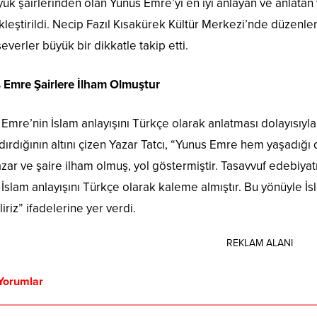
ük şairlerinden olan Yunus Emre’yi en iyi anlayan ve anlatan 
leştirildi. Necip Fazıl Kısakürek Kültür Merkezi’nde düzenlen
everler büyük bir dikkatle takip etti.
 Emre Şairlere İlham Olmuştur
Emre’nin İslam anlayışını Türkçe olarak anlatması dolayısıyla
ırdığının altını çizen Yazar Tatcı, “Yunus Emre hem yaşadığ
zar ve şaire ilham olmuş, yol göstermiştir. Tasavvuf edebiya
İslam anlayışını Türkçe olarak kaleme almıştır. Bu yönüyle İs
liriz” ifadelerine yer verdi.
REKLAM ALANI
Yorumlar