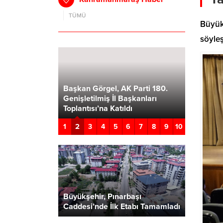
TÜMÜ
Büyükş
söyleş
ürü Necati
maraş’ta
yük Altyapı
Başkan Görgel, AK Parti 180.
Türkoğlu
Birini
Genişletilmiş İl Başkanları
Verecek P
z”
Toplantısı’na Katıldı
Geçiyor
2
1
3
4
5
6
7
8
9
10
Büyükşehir, Pınarbaşı
Caddesi’nde İlk Etabı Tamamladı