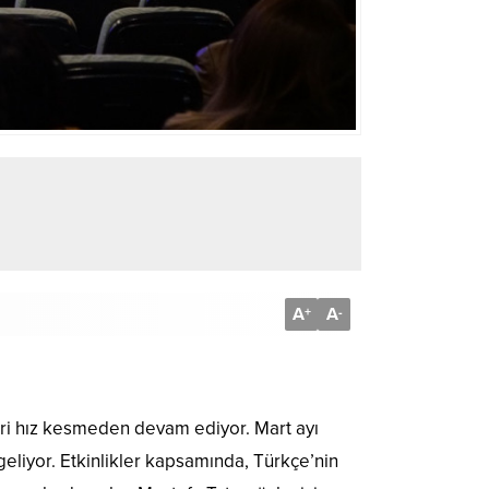
A
A
+
-
ri hız kesmeden devam ediyor. Mart ayı
liyor. Etkinlikler kapsamında, Türkçe’nin