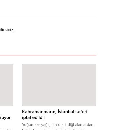
irsiniz.
Kahramanmaraş İstanbul seferi
rüyor
iptal edildi!
Yoğun kar yağışının etkilediği alanlardan