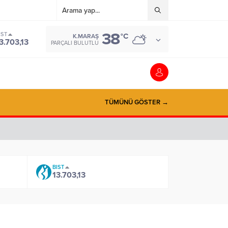
38
IST
°C
K.MARAŞ
3.703,13
PARÇALI BULUTLU
TÜMÜNÜ GÖSTER →
BIST
13.703,13