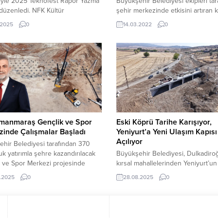
iğiyle 2025 Teknofest Rapor Yazma
Büyükşehir Belediyesi ekipleri tar
 düzenledi. NFK Kültür
şehir merkezinde etkisini artıran k
’nde gerçekleştirilen programda
şartlarıyla mücadele kapsamında 
.2025
0
14.03.2022
0
ş. Gör. Muhammet İbrahim Aşçı,
araç trafiğinde herhangi bir aksa
cılara Teknofest yarışmalarında
mahal vermemek için ana arter, c
 olabilmeleri için önemli bilgiler
bulvar ve sokaklarda kar küreme,
ı. Kahramanmaraş Büyükşehir
ve solüsyon uygulamaları
esi, gençleri bilim ve teknoloji
gerçekleştiriliyor.
da desteklemeye devam ediyor. Bu
da, Kahramanmaraş Sütçü İmam
esi, İl...
manmaraş Gençlik ve Spor
Eski Köprü Tarihe Karışıyor,
inde Çalışmalar Başladı
Yeniyurt’a Yeni Ulaşım Kapısı
Açılıyor
hir Belediyesi tarafından 370
uk yatırımla şehre kazandırılacak
Büyükşehir Belediyesi, Dulkadiro
 ve Spor Merkezi projesinde
kırsal mahallelerinden Yeniyurt’un
lar başladı. Türkiye’ye örnek
köprüsü yerine, 15 Milyonluk yatır
.2025
0
28.08.2025
0
tesis, şehrin gençlerinin yeni
metre uzunluğunda ve 9 metre
alanı olacak. Kahramanmaraş
genişliğinde yeni bir köprü kazand
hir Belediye Başkanı Fırat
Kahramanmaraş Büyükşehir Beled
in projeleri arasında yer alan
şehir genelinde ulaşım altyapısını