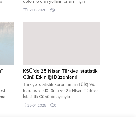
da
deforme olan yolların onarımı için
koordineli şekilde sıcak asfalt yama
02.03.2026
0
kşehir
çalışmalarını yoğun bir şekilde
sinde
sürdürüyor. Kahramanmaraş Büyükşehir
sağlıklı
Belediyesi, şehir genelinde sürdürdüğü
si için
yol yatırımlarına hız kesmeden devam
arını
ediyor. Ulaşım konforunu artırmak, yol
 Koruma
güvenliğini üst seviyeye taşımak ve şehir
estetiğine katkı sağlamak...
rda,
ı”
KSÜ’de 25 Nisan Türkiye İstatistik
Günü Etkinliği Düzenlendi
Türkiye İstatistik Kurumunun (TÜİK) 99.
esi
kuruluş yıl dönümü ve 25 Nisan Türkiye
rma
İstatistik Günü dolayısıyla
Kahramanmaraş Sütçü İmam Üniversitesi
25.04.2025
0
rını
(KSÜ) ev sahipliğinde “25 Nisan Türkiye
İstatistik Günü Etkinliği” gerçekleştirildi.
n eğitim
KSÜ Cahit Zarifoğlu Konferans
aya
Salonu’nda düzenlenen etkinliğe; KSÜ
apıyor.
Rektörü Prof. Dr. Alptekin Yasım, Rektör