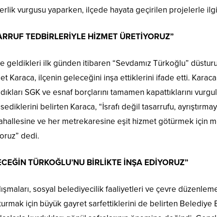
rlik vurgusu yaparken, ilçede hayata geçirilen projelerle il
ARRUF TEDBİRLERİYLE HİZMET ÜRETİYORUZ”
 geldikleri ilk günden itibaren “Sevdamız Türkoğlu” düsturuy
 Karaca, ilçenin geleceğini inşa ettiklerini ifade etti. Kara
dıkları SGK ve esnaf borçlarını tamamen kapattıklarını vurgul
ediklerini belirten Karaca, “İsrafı değil tasarrufu, ayrıştırmay
ahallesine ve her metrekaresine eşit hizmet götürmek için 
yoruz” dedi.
ECEĞİN TÜRKOĞLU’NU BİRLİKTE İNŞA EDİYORUZ”
lışmaları, sosyal belediyecilik faaliyetleri ve çevre düzenle
urmak için büyük gayret sarfettiklerini de belirten Belediye