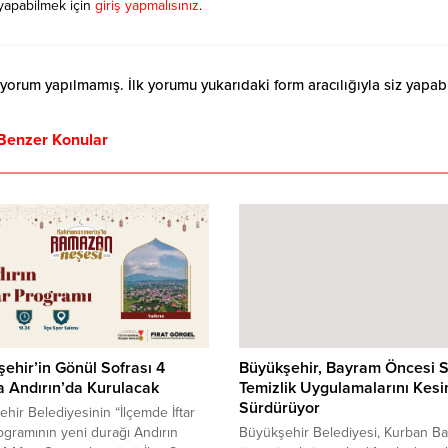
yapabilmek için
giriş yapmalısınız
.
orum yapılmamış. İlk yorumu yukarıdaki form aracılığıyla siz yapabil
Benzer Konular
ehir’in Gönül Sofrası 4
Büyükşehir, Bayram Öncesi 
a Andırın’da Kurulacak
Temizlik Uygulamalarını Kesin
Sürdürüyor
hir Belediyesinin “İlçemde İftar
ogramının yeni durağı Andırın
Büyükşehir Belediyesi, Kurban B