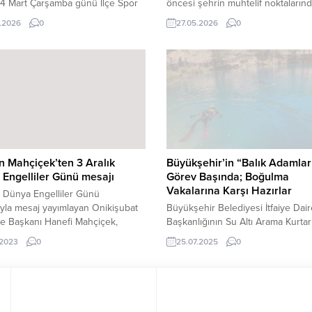
 4 Mart Çarşamba günü İlçe Spor
öncesi şehrin muhtelif noktaların
nda kurulacak iftar sofrasında
temizlik uygulamalarını kesintisiz
.2026
0
27.05.2026
0
e vatandaş hep birlikte oruçlarını
sürdürüyor. Kahramanmaraş Büyü
 İftar programına tüm Andırınlılar
Belediyesi, Kurban Bayramı önce
edildi. Kahramanmaraş Büyükşehir
vatandaşların bayramı daha temiz, 
esi, Ramazan ayının huzur dolu
ve huzurlu bir ortamda geçirebilme
rini ve paylaşma geleneğini
şehir genelindeki temizlik çalışmal
dört bir yanına taşımak amacıyla
yoğun şekilde sürdürüyor. Çevre
iz...
ve Kontrol Dairesi Başkanlığı
koordinesinde yürütülen çalışmala
100 personel ve 13 araç...
 Mahçiçek’ten 3 Aralık
Büyükşehir’in “Balık Adamlar
Engelliler Günü mesajı
Görev Başında; Boğulma
Vakalarına Karşı Hazırlar
k Dünya Engelliler Günü
ıyla mesaj yayımlayan Onikişubat
Büyükşehir Belediyesi İtfaiye Dair
e Başkanı Hanefi Mahçiçek,
Başkanlığının Su Altı Arama Kurta
ubat Belediyesi olarak ilk günden
Ekibi, yaz aylarında artış gösteren
.2023
0
25.07.2025
0
 özel ihtiyaç sahibi bireylerimiz
boğulma vakalarına karşı hazırlıkla
rız düşüncesiyle her konuda
yoğun bir şekilde sürdürüyor.
 yanında yer almaya, onların
Yeşilgöz’de gerçekleştirilen yoğu
rını kolaylaştırmaya gayret
programında ekip, gerçek bir vak
z. 3 Aralık Dünya Engelliler
müdahale edercesine tatbikatlar y