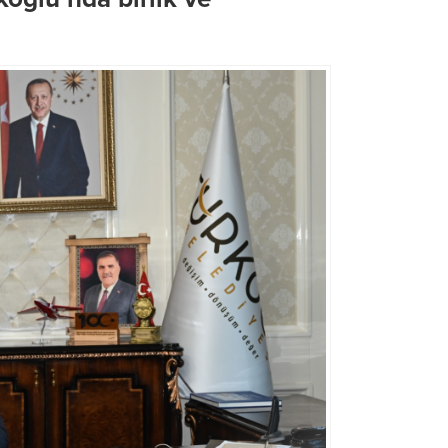
Büyükşehir’den, Dulkadiroğlu
Menderes Mahallesi’nde
Büyükşehir’den LGS Günü
Kesintisiz Asfalt Mesaisi
Öğrenci ve Velilere Tam De