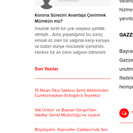
vatand
05.04.2020
hizmet
a Virüsü
Korona Sürecini Avantaja Çevirmek
yarınl
rum
Mümkün mü?
ronavirüs
İnsanlık tarihi bir çok olaylara şahitlik
ettin Koca
etmiştir… Ama yaşadığımız bu süreç
GAZZ
arihinde
emsali az olan bir salgınla karşı karşıya
u yana
ve bütün dünya mücadele içerisinde.
Bayram
 vaka sayısı
Herkes bir an önce salgının bitmesini
başkanı
ve hayatın normale dönmesini dört
Gazze’
anan
gözle bekliyor. Bu süreçte zamanımızın
Son Yazılar
unutmu
ralları
tamamını...
lerinden
ifadel
 dönmeye...
hemşeh
15 Nisan Okul Saldırısı Şehit Ailelerinden
Cumhurbaşkanı Erdoğan’a Teşekkür
Vali Ünlüer ve Başkan Görgel’den
Vakıflar Genel Müdürlüğü’ne ziyaret
Büyükşehir, Gazneliler Caddesi’nde Son