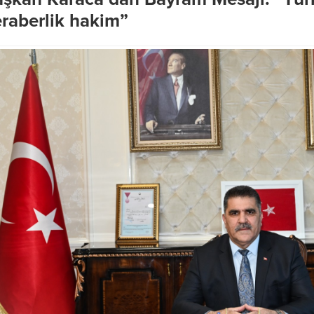
raberlik hakim”
’nda Geleceğe Yön
rojeler Bir Bir Hayata
Başkan Akpınar’dan Doğu
Gelişim Planı için acil çağrı