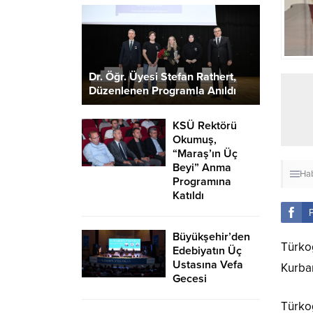
Dr. Öğr. Üyesi Stefan Rathert,
Düzenlenen Programla Anıldı
KSÜ Rektörü
Okumuş,
“Maraş’ın Üç
Beyi” Anma
Hab
Programına
Katıldı
Büyükşehir’den
Türko
Edebiyatın Üç
Ustasına Vefa
Kurban
Gecesi
Türko