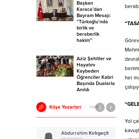
Başkan
berabe
Karaca’dan
Bayram Mesajı:
“Türkoğlu’nda
“TAS
birlik ve
beraberlik
hakim”
Göreve
Mehmet
Aziz Şehitler ve
devral
Hayatını
benims
Kaybeden
Öğrenciler Kabri
her m
Başında Dualarla
çalışı
Anıldı
“GEL
Köşe Yazarları
TÜMÜ
Yol ça
kavuşt
Abdurrahim
Kırkgeçit