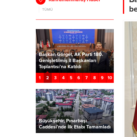
be
TÜMÜ
ürü Necati
maraş’ta
yük Altyapı
Başkan Görgel, AK Parti 180.
Türkoğlu
Birini
Genişletilmiş İl Başkanları
Verecek P
z”
Toplantısı’na Katıldı
Geçiyor
2
1
3
4
5
6
7
8
9
10
Büyükşehir, Pınarbaşı
Caddesi’nde İlk Etabı Tamamladı