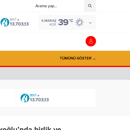
39
BIST
°C
K.MARAŞ
13.703,13
AÇIK
TÜMÜNÜ GÖSTER →
BIST
13.703,13
oğlu’nda birlik ve