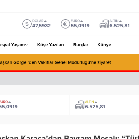
DOLAR
EURO
ALTIN
47,5932
55,0919
6.525,81
osyal Yaşam
Köşe Yazıları
Burçlar
Künye
Başkan Görgel’den Vakıflar Genel Müdürlüğü’ne ziyaret
EURO
ALTIN
55,0919
6.525,81
şkan Karaca’dan Bayram Mesajı: “Türk