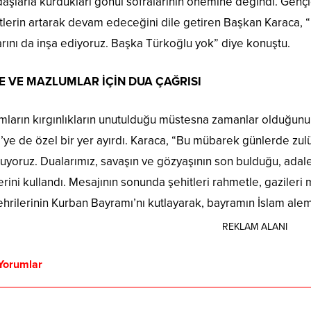
aşlarla kurdukları gönül sofralarının önemine değindi. Gençler
lerin artarak devam edeceğini dile getiren Başkan Karaca, “
arını da inşa ediyoruz. Başka Türkoğlu yok” diye konuştu.
E VE MAZLUMLAR İÇİN DUA ÇAĞRISI
ların kırgınlıkların unutulduğu müstesna zamanlar olduğunu
ye de özel bir yer ayırdı. Karaca, “Bu mübarek günlerde zul
yoruz. Dualarımız, savaşın ve gözyaşının son bulduğu, adale
erini kullandı. Mesajının sonunda şehitleri rahmetle, gaziler
rilerinin Kurban Bayramı’nı kutlayarak, bayramın İslam alemi
REKLAM ALANI
Yorumlar