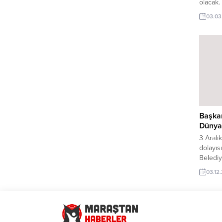
olacak.
Salonu’
03.03
yüzlerc
açacak.
davet 
Belediy
atmosfe
şehrin 
geçtiğim
Başkan
Dünya 
3 Aralı
dolayıs
Belediy
“Onikiş
03.12
bu yana
için va
onların
hayatla
ediyoru