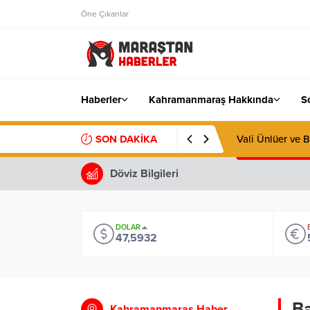
Öne Çıkanlar
Haberler
Kahramanmaraş Hakkında
S
SON DAKİKA
Vali Ünlüer ve 
Döviz Bilgileri
DOLAR
47,5932
Ba
Kahramanmaraş Haber