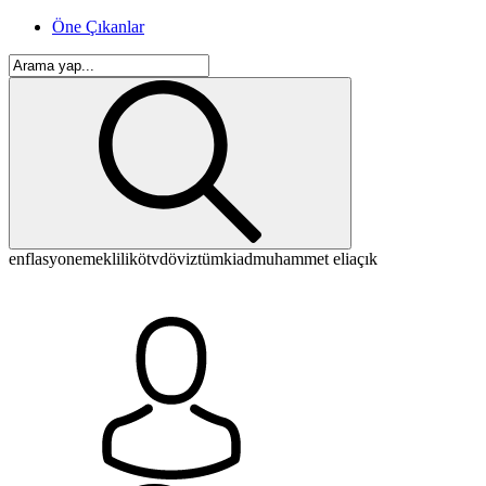
Öne Çıkanlar
enflasyon
emeklilik
ötv
döviz
tümkiad
muhammet eliaçık