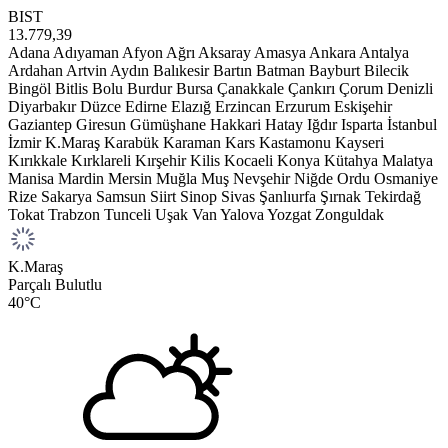
BIST
13.779,39
Adana
Adıyaman
Afyon
Ağrı
Aksaray
Amasya
Ankara
Antalya
Ardahan
Artvin
Aydın
Balıkesir
Bartın
Batman
Bayburt
Bilecik
Bingöl
Bitlis
Bolu
Burdur
Bursa
Çanakkale
Çankırı
Çorum
Denizli
Diyarbakır
Düzce
Edirne
Elazığ
Erzincan
Erzurum
Eskişehir
Gaziantep
Giresun
Gümüşhane
Hakkari
Hatay
Iğdır
Isparta
İstanbul
İzmir
K.Maraş
Karabük
Karaman
Kars
Kastamonu
Kayseri
Kırıkkale
Kırklareli
Kırşehir
Kilis
Kocaeli
Konya
Kütahya
Malatya
Manisa
Mardin
Mersin
Muğla
Muş
Nevşehir
Niğde
Ordu
Osmaniye
Rize
Sakarya
Samsun
Siirt
Sinop
Sivas
Şanlıurfa
Şırnak
Tekirdağ
Tokat
Trabzon
Tunceli
Uşak
Van
Yalova
Yozgat
Zonguldak
K.Maraş
Parçalı Bulutlu
40
°C