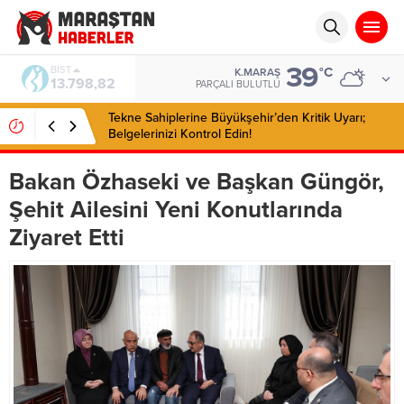
39
BIST
°C
K.MARAŞ
13.798,82
PARÇALI BULUTLU
Tekne Sahiplerine Büyükşehir’den Kritik Uyarı;
Belgelerinizi Kontrol Edin!
Bakan Özhaseki ve Başkan Güngör,
Şehit Ailesini Yeni Konutlarında
Ziyaret Etti