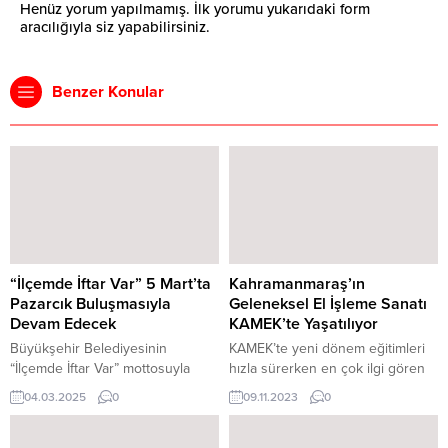
Henüz yorum yapılmamış. İlk yorumu yukarıdaki form
aracılığıyla siz yapabilirsiniz.
Benzer Konular
“İlçemde İftar Var” 5 Mart’ta
Kahramanmaraş’ın
Pazarcık Buluşmasıyla
Geleneksel El İşleme Sanatı
Devam Edecek
KAMEK’te Yaşatılıyor
Büyükşehir Belediyesinin
KAMEK’te yeni dönem eğitimleri
“İlçemde İftar Var” mottosuyla
hızla sürerken en çok ilgi gören
düzenlediği ilçe programlarının
kurslardan birisi de Ahşap
04.03.2025
0
09.11.2023
0
ikincisi, 5 Mart Çarşamba günü
Oymacılığı oldu. Kültür Park
Pazarcık’ta gerçekleştirilecek.
Ahşap İşleme Atölyesi’nde