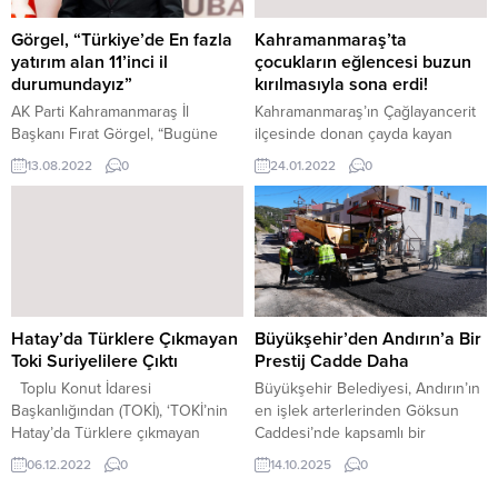
Engellenmesi Uygulaması”
olarak hafızalara kazındı.
çerçevesinde merkez ve
Kahramanmaraş Büyükşehir
Görgel, “Türkiye’de En fazla
Kahramanmaraş’ta
ilçelerde uygulamalar yapıldı.
Belediyesinin düzenlediği
yatırım alan 11’inci il
çocukların eğlencesi buzun
Uygulamalarda 300 araç ve 622
Geleneksel Ağustos Fuarı, final
durumundayız”
kırılmasıyla sona erdi!
kişi denetlenirken, bazı araçlar ve
gününe yaklaşırken birbirinden
AK Parti Kahramanmaraş İl
Kahramanmaraş’ın Çağlayancerit
şüphelilerin üst...
özel etkinliklerle şehre renk
Başkanı Fırat Görgel, “Bugüne
ilçesinde donan çayda kayan
katmayı sürdürüyor. Bu
kadar Türkiye’de en fazla yatırım
çocukların, oyunu buzun
13.08.2022
0
24.01.2022
0
kapsamda...
alan 11’inci il durumundayız. Eski
kırılmasıyla sona erdi. İlçeye bağlı
miktarlarla söylüyorum kentimize
Helete Mahallesinde yoğun kar
55-60 milyar hizmet yapılmış
yağışı sonrası yaşanan soğuk
durumda” dedi. AK Parti
hava nedeniyle Göksu Çayı buz
Kahramanmaraş İl Başkanı Fırat
tuttu. Çayın buz tutmasını fırsat
Görgel, “Bugüne kadar
bilen 4 arkadaş, donan suyun
Türkiye’de en fazla yatırım alan
üzerinde kaymak istedi. Bir süre
11’inci il durumundayız. Eski
sonra buzun kırılmasıyla 4
Hatay’da Türklere Çıkmayan
Büyükşehir’den Andırın’a Bir
miktarlarla söylüyorum kentimize
arkadaş, suya düştü. Yaşananları...
Toki Suriyelilere Çıktı
Prestij Cadde Daha
55-60 milyar...
Toplu Konut İdaresi
Büyükşehir Belediyesi, Andırın’ın
Başkanlığından (TOKİ), ‘TOKİ’nin
en işlek arterlerinden Göksun
Hatay’da Türklere çıkmayan
Caddesi’nde kapsamlı bir
evlerin Suriyelilere çıktığı’
yenileme çalışması başlattı.
06.12.2022
0
14.10.2025
0
haberiyle ilgili yapılan açıklamada,
Gerçekleştirilen sıcak asfalt