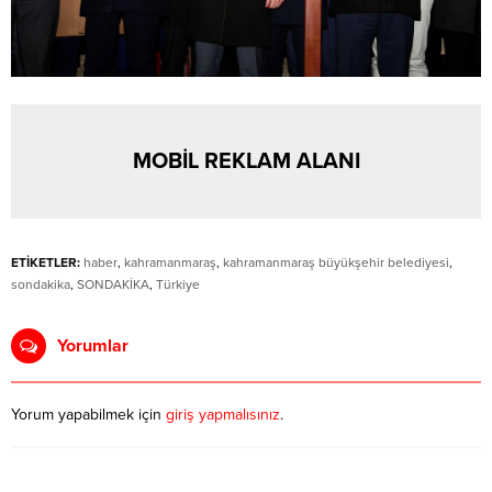
MOBİL REKLAM ALANI
ETİKETLER:
haber
,
kahramanmaraş
,
kahramanmaraş büyükşehir belediyesi
,
sondakika
,
SONDAKİKA
,
Türkiye
Yorumlar
Yorum yapabilmek için
giriş yapmalısınız
.