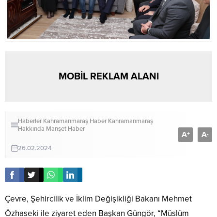
MOBİL REKLAM ALANI
Haberler
Kahramanmaraş Haber
Kahramanmaraş
Hakkında
Manşet Haber
A
A
+
-
26.02.2024
Çevre, Şehircilik ve İklim Değişikliği Bakanı Mehmet
Özhaseki ile ziyaret eden Başkan Güngör, “Müslüm