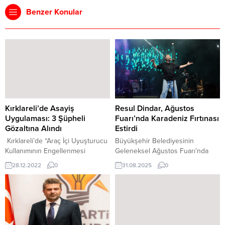
Benzer Konular
Kırklareli’de Asayiş
Resul Dindar, Ağustos
Uygulaması: 3 Şüpheli
Fuarı’nda Karadeniz Fırtınası
Gözaltına Alındı
Estirdi
Kırklareli’de “Araç İçi Uyuşturucu
Büyükşehir Belediyesinin
Kullanımının Engellenmesi
Geleneksel Ağustos Fuarı’nda
Uygulaması” çerçevesinde 3
sahne alan Resul Dindar,
28.12.2022
0
31.08.2025
0
şüpheli gözaltına alındı. Alınan
Karadeniz müziğinin sevilen
bilgiye göre, Kırklareli Emniyet
eserlerini seslendirerek
Müdürlüğüne bağlı Narkotik
hayranlarını mest etti.
Suçlarla Mücadele Şube
Müzikseverlerin yoğun ilgi
Müdürlüğünce, ülke genelinde
gösterdiği konser, fuar takviminin
“Araç İçi Uyuşturucu Kullanımının
en unutulmaz etkinliklerinden biri