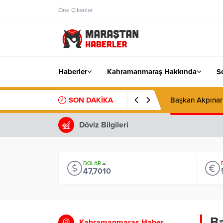
Öne Çıkanlar
Haberler
Kahramanmaraş Hakkında
S
SON DAKİKA
Başkan Akpınar 
Döviz Bilgileri
DOLAR
47,7010
Ba
Kahramanmaraş Haber