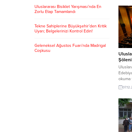
Uluslararası Bisiklet Yarışması’nda En
Zorlu Etap Tamamlandı
Tekne Sahiplerine Büyükşehir’den Kritik
Uyarı; Belgelerinizi Kontrol Edin!
Geleneksel Ağustos Fuarı’nda Madrigal
Coşkusu
Ulusla
Şöleni
Uluslar
Edebiya
okuma y
Kültür
07.12
yarışma
eserleri
edebiy
Büyükşe
‘Edebiya
4’üncüs
Edebiya
şölenine