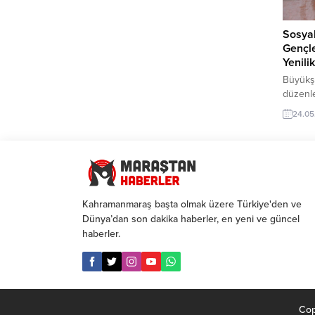
Sosyal
Gençl
Yenili
Büyükş
düzenl
gençler;
24.05
toplums
geliştir
program
ödüllen
girişim
Kahram
Kahramanmaraş başta olmak üzere Türkiye'den ve
öncülüğ
Dünya’dan son dakika haberler, en yeni ve güncel
alanınd
haberler.
katkı 
Sosyal 
Cop