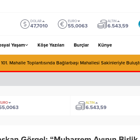
DOLAR
EURO
ALTIN
47,7010
55,0063
6.543,59
osyal Yaşam
Köşe Yazıları
Burçlar
Künye
101. Mahalle Toplantısında Bağlarbaşı Mahallesi Sakinleriyle Buluşt
EURO
ALTIN
55,0063
6.543,59
şkan Görgel: “Muharrem Ayının Birlik 