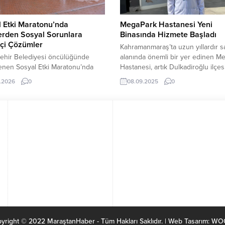
 Etki Maratonu’nda
MegaPark Hastanesi Yeni
erden Sosyal Sorunlara
Binasında Hizmete Başladı
kçi Çözümler
Kahramanmaraş’ta uzun yıllardır s
ehir Belediyesi öncülüğünde
alanında önemli bir yer edinen M
enen Sosyal Etki Maratonu’nda
Hastanesi, artık Dulkadiroğlu ilçe
 teknoloji, eğitim, kültür ve
yeni binasında hizmet vermeye baş
.2026
0
08.09.2025
0
al dayanışma alanlarında
Temmuz itibarıyla hasta kabulüne
dikleri projelerle yarıştı. Final
başlayan hastane, modern yapısıy
ında başarılı bulunan projeler
dikkat çekiyor. Fiziki Yenilenme, 
dirilirken, organizasyon genç
Kalite Artışı Hastane Başhekimi Dr.
ciliğine güçlü destek sundu.
Ünsal, yeni döneme ilişkin yaptığı
anmaraş Büyükşehir Belediyesi
açıklamada şu ifadelere yer verdi:
ünde gençlerin sosyal girişimcilik
“MegaPark...
aki fikirlerini hayata geçirmelerine
sunmak amacıyla düzenlenen
Etki Maratonu, final programı...
yright © 2022 MaraştanHaber - Tüm Hakları Saklıdır. | Web Tasarım: W