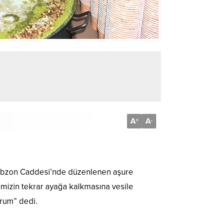
A
A
+
-
Trabzon Caddesi’nde düzenlenen aşure
mizin tekrar ayağa kalkmasına vesile
orum” dedi.