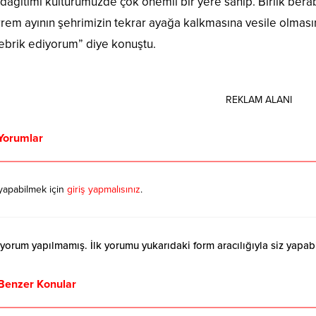
dağıtımı kültürümüzde çok önemli bir yere sahip. Birlik berab
em ayının şehrimizin tekrar ayağa kalkmasına vesile olmasın
tebrik ediyorum” diye konuştu.
REKLAM ALANI
Yorumlar
yapabilmek için
giriş yapmalısınız
.
orum yapılmamış. İlk yorumu yukarıdaki form aracılığıyla siz yapabil
Benzer Konular