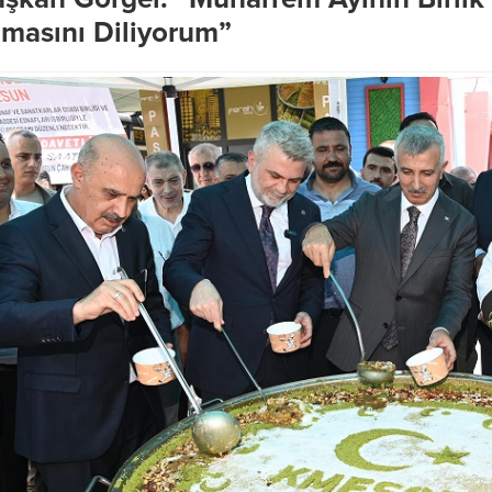
masını Diliyorum”
hir’den LGS Günü
Şehrin Ulaşım Geleceği UKOME
ve Velilere Tam Destek
Toplantısında Ele Alındı