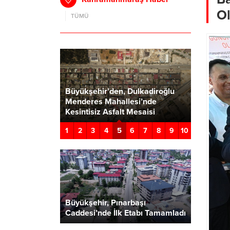
Ol
TÜMÜ
Büyükşehir’den, Dulkadiroğlu
dan Doğu
Menderes Mahallesi’nde
Büyükşe
acil çağrı
Kesintisiz Asfalt Mesaisi
Öğrenci 
5
1
2
3
4
6
7
8
9
10
Büyükşehir, Pınarbaşı
Caddesi’nde İlk Etabı Tamamladı