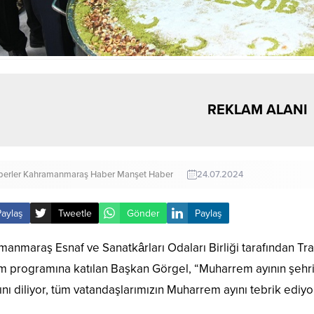
REKLAM ALANI
erler
Kahramanmaraş Haber
Manşet Haber
24.07.2024
Paylaş
Tweetle
Gönder
Paylaş
manmaraş Esnaf ve Sanatkârları Odaları Birliği tarafından 
ım programına katılan Başkan Görgel, “Muharrem ayının şehri
nı diliyor, tüm vatandaşlarımızın Muharrem ayını tebrik ediy