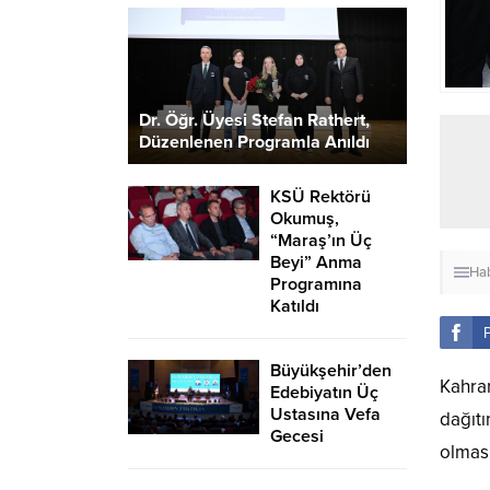
Dr. Öğr. Üyesi Stefan Rathert,
Düzenlenen Programla Anıldı
KSÜ Rektörü
Okumuş,
“Maraş’ın Üç
Beyi” Anma
Hab
Programına
Katıldı
Büyükşehir’den
Kahra
Edebiyatın Üç
Ustasına Vefa
dağıt
Gecesi
olması