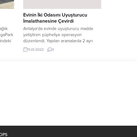
Evinin İki Odasını Uyuşturucu
İmalathanesine Çevirdi
ağlık
Antalya’da evinde uyuşturucu madde
egaPark
yetiştiren şüpheliye operasyon
sindeki
düzenlendi. Yapılan aramalarda 2 ayrı
ladı. 7
odada 70 kök Hint keneviri, 28 paket
11.01.2023
0
esrar ele geçirildi. Antalya’nın Manavgat
la
ilçesinde M.G.’nin evinde uyuşturucu
Hizmette
madde imal ettiği bilgisi üzerine
 Ali
Manavgat İlçe Emniyet Müdürlüğü
Narkotik Suçlarla Mücadele Grup Amirliği
ekipleri adrese operasyon düzenledi.
Aşağı Pazarcı mahallesinde bulunan...
OOPS