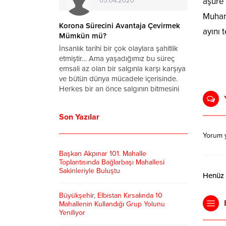
aşure 
05.04.2020
Muharr
a Virüsü
Korona Sürecini Avantaja Çevirmek
ayını 
rum
Mümkün mü?
ronavirüs
İnsanlık tarihi bir çok olaylara şahitlik
ettin Koca
etmiştir… Ama yaşadığımız bu süreç
arihinde
emsali az olan bir salgınla karşı karşıya
u yana
ve bütün dünya mücadele içerisinde.
 vaka sayısı
Herkes bir an önce salgının bitmesini
başkanı
ve hayatın normale dönmesini dört
anan
gözle bekliyor. Bu süreçte zamanımızın
Son Yazılar
ralları
tamamını...
lerinden
Yorum 
 dönmeye...
Başkan Akpınar 101. Mahalle
Toplantısında Bağlarbaşı Mahallesi
Sakinleriyle Buluştu
Henüz y
Büyükşehir, Elbistan Kırsalında 10
Mahallenin Kullandığı Grup Yolunu
Yeniliyor