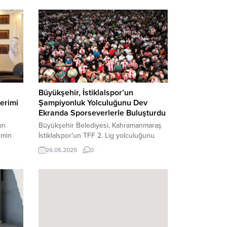
Büyükşehir, İstiklalspor’un
terimi
Şampiyonluk Yolculuğunu Dev
Ekranda Sporseverlerle Buluşturdu
ın
Büyükşehir Belediyesi, Kahramanmaraş
emin
İstiklalspor’un TFF 2. Lig yolculuğunu
ini
Milli İrade Meydanı’nda kurduğu dev
26.05.2025
0
ekranda sporseverlerle buluşturdu.
kinliğe
Takım Antalya’da güçlü rakibini geçerek
hmet
bir üst lige yükselirken Milli İrade
nen
Meydanı da bayram yerine döndü.
erisi, 9
Kahramanmaraş, tarihi bir güne tanıklık
de
etti. Şehrin futbol sevdalılarının gurur
i’nde
kaynağı Kahramanmaraş İstiklalspor, TFF
3. Lig play-off finalinde...