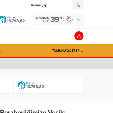
39
BIST
°C
K.MARAŞ
13.798,82
AÇIK
u
TÜMÜNÜ GÖSTER →
BIST
13.798,82
Beraberliğimize Vesile