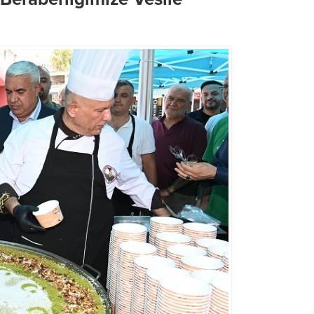
Büyükşehir, Elbistan Hacı E
Başkan Görgel, Bakan Güler’i
Efendi Caddesi’nde Kapsam
Makamında Ağırladı
Dönüşümü Başlattı