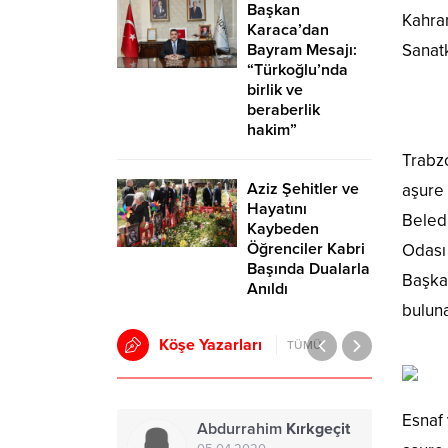
Başkan
Kahra
Karaca’dan
Bayram Mesajı:
Sanatk
“Türkoğlu’nda
birlik ve
beraberlik
hakim”
Trabz
Aziz Şehitler ve
aşure 
Hayatını
Beled
Kaybeden
Öğrenciler Kabri
Odası 
Başında Dualarla
Başkan
Anıldı
buluna
Köşe Yazarları
TÜMÜ
Esnaf 
Abdurrahim
Kırkgeçit