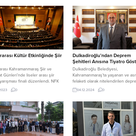
rarası Kültür Etkinliğinde Şiir
Dulkadiroğlu’ndan Deprem
Şehitleri Anısına Tiyatro Gös
arası Kahramanmaraş Şiir ve
Dulkadiroğlu Belediyesi,
t Günleri’nde liseler arası şiir
Kahramanmaraş’ta yaşanan ve asr
arışması finali düzenlendi. NFK
felaketi olarak nitelendirilen depr
 Merkezi’nde düzenlenen
yaralarını sarmak, deprem şehitler
.2023
0
04.12.2024
0
da öğrenciler birbirinden değerli
anmak ve toplumsal farkındalık
 jüri karşısında seslendirdi. Şiir ve
oluşturmak amacıyla anlamlı bir et
atın başkentinde Kahramanmaraş
imza atıyor. Belediye Başkanı Me
hir Belediyesi tarafından
Akpınar’ın öncülüğünde düzenle
t İyileştirir’ mottosuyla bu yıl
“Son Gün 72 Saat” adlı tiyatro göst
ü düzenlenen Uluslararası Şiir ve
Aralık Pazartesi günü saat 20.00’
t Günleri, dördüncü gününde şiir
Mehmet Akif Ersoy Kültür Merkez
 ev...
sahnelenecek.Tiyatro...