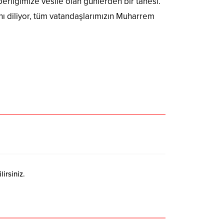
erliğimize vesile olan günlerden bir tanesi.
ı diliyor, tüm vatandaşlarımızın Muharrem
irsiniz.