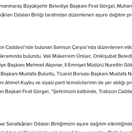
manmaraş Büyükşehir Belediye Başkanı Fırat Görgel, Muharr
ârları Odaları Birliği tarafından düzenlenen aşure dağıtım pr
on Caddesi’nde bulunan Samsun Çarşısı’nda düzenlenen etkin
ikramında bulundu. Vali Mükerrem Ünlüer, Onikişubat Beledi
iye Başkanı Mehmet Akpınar, İl Emniyet Müdürü Nurettin G
Başkanı Mustafa Buluntu, Ticaret Borsası Başkanı Mustafa Nar
ı Ahmet Kuybu ve siyasi parti temsilcilerinin de yer aldığı
n Başkan Fırat Görgel, “Şehrimizin kalbinde, Trabzon Cadde
ve Sanatkârları Odaları Birliğimizin aşure dağıtım etkinliğind