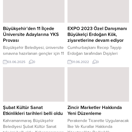
geçtiğimiz yıl kar yağışına
katılımına açık olan yarışmada,
hazırlıksız yakalanmış bir çok araç
katılımcılar hazırladıkları kısa
ve vatandaş saatlerce yollar da
filmlerle bu özel hikâyeleri
mahsur kalmıştı. Kar küreme
sinema perdesine taşıyacak.
araçları da yollarda...
Sosyal belediyecilik anlayışı
Büyükşehir’den 11 İlçede
EXPO 2023 Özel Danışmanı
çerçevesinde özel gereksinimli...
Üniversite Adaylarına YKS
Büyükelçi Erdoğan Kök,
Provası
ziyaretlerine devam ediyor
Büyükşehir Belediyesi, üniversite
Cumhurbaşkanı Recep Tayyip
sınavına hazırlanan gençler için 11
Erdoğan tarafından Dışişleri
ilçenin tamamında eş zamanlı
Bakanlığı’nca EXPO 2023 Özel
03.06.2025
0
01.06.2022
0
olarak YKS deneme sınavı
Danışmanı olarak atanan
düzenledi. Gerçek sınav
Büyükelçi Erdoğan Kök,
formatında ve ÖSYM
uluslararası katılımı artırmak adına
standartlarında hazırlanan
yoğun bir şekilde ziyaretler
denemelerle öğrenciler, sınav
gerçekleştirirken, büyükelçiler
öncesi kapsamlı bir prova yapma
nezdinde birçok ülkeyi EXPO
imkânı buldu. Kahramanmaraş
2023 Onikişubat-
Büyükşehir Belediyesi, genç
Kahramanmaraş’a davet etti.
Şubat Kültür Sanat
Zincir Marketler Hakkında
dostu projeleriyle şehirdeki
Etkinlikleri tarihleri belli oldu
Yeni Düzenleme
eğitim seferberliğini sürdürüyor.
Kahramanmaraş Büyükşehir
Perakende Ticarette Uygulanacak
Başkan Fırat Görgel öncülüğünde
Belediyesi Şubat Kültür Sanat
İlke Ve Kurallar Hakkında
gençlere yönelik...