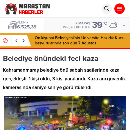
39
ALTIN
°C
K.MARAŞ
6.525,39
PARÇALI BULUTLU
Onikişubat Belediyesi’nin Üniversite Hazırlık Kursu
başvurularında son gün 7 Ağustos
Belediye önündeki feci kaza
Kahramanmaraş belediye önü sabah saatlerinde kaza
gerçekleşti. 1 kişi öldü, 3 kişi yaralandı. Kaza anı güvenlik
kamerasında saniye saniye görüntülendi.