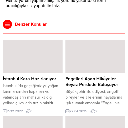
Henüz yorum yapılmamış. İlk yorumu yukarıdaki form
aracılığıyla siz yapabilirsiniz.
Benzer Konular
İstanbul Kara Hazırlanıyor
Engelleri Aşan Hikâyeler
Beyaz Perdede Buluşuyor
İstanbul ’da geçtiğimiz yıl yağan
karın ardından kapanan ve
Büyükşehir Belediyesi, engelli
vatandaşların mahsur kaldığı
bireyler ve ailelerinin hayatlarına
yollara çuvallarla tuz bırakıldı.
ışık tutmak amacıyla “Engelli ve
Küreme araçlarının dönüş
Aile” temalı bir kısa film yarışması
27.12.2022
0
22.04.2025
0
yapabilmesi için noktalar da
düzenliyor. Kahramanmaraş il
hazırlandı. Yapılan hazırlıklar
sınırları içerisinde yaşayan 18 yaş
havadan görüntülendi. İstanbul
ve üzeri tüm vatandaşların